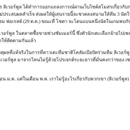
ร ลิเวอร์พูล ได้ทำการออกแถลงการณ์ผ่านเว็บไซต์สโมสรเกี่ยวกับก
่ประสบผลสำเร็จ ส่งผลให้ผู้เล่นรายนี้จะชวดลงสนามให้ทีม 3 นัดใน
งแฮม ฟอเรสต์ (29 ต.ค.) ขณะที่ โชตา จะโดนแบนหนึ่งนัดในเกมพบกั
์พูล ในตลาดซื้อขายช่วงซัมเมอร์นี้ ซึ่งตัวนักเตะเลือกย้ายไปเชลซ
าให้ติดตามกันแล้ว
ผลที่แท้จริงในการที่ดาวเตะทีมชาติโคลัมเบียปัดร่วมทีม ลิเวอร์พู
ิเวอร์พูล มาจากไหนไม่รู้ด้วยโปรเจกต์ระยะยาวที่มั่นคงกว่าของ 
ม.ค. แต่ในเดือน พ.ค. เราไม่รู้อะไรเกี่ยวกับพวกเขา (ลิเวอร์พูล)