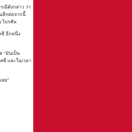
รณีดังกล่าว ว่า
ลีกต่อจากนี้
บ ไบรตัน
ี อีกหนึ่ง
ล “มันเป็น
เชลซี และในเวลา
 เลย”