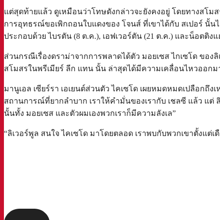
แต่สุดท้ายแล้ว ดูเหมือนว่าโทษดังกล่าวจะยังคงอยู่ โดยทางสโมส
การอุทธรณ์ขอเพิกถอนใบแดงของ โจนส์ ที่เขาได้กับ สเปอร์ นั้นไม
ประกอบด้วย ไบรตัน (8 ต.ค.), เอฟเวอร์ตัน (21 ต.ค.) และน็อตติ
ส่วนกรณีเรื่องดราม่าจากการพลาดได้ตัว มอยเซส ไกเซโด ของลิเวอร
สโมสรในพรีเมียร์ ลีก แทน นั้น ล่าสุดได้มีความเคลื่อนไหวออกม
มานูเอล เซียร์รา เอเยนต์ส่วนตัว ไคเซโด เผยหมดหมดเปลือกถึงเหตุ
สถานการณ์ที่ยากลำบาก เราให้คำมั่นของเรากับ เชลซี แล้ว แต่ ล
นั้นทั้ง มอยเซส และตัวผมเองพวกเราก็มีความลังเล”
“ลิเวอร์พูล สนใจ ไคเซโด มาโดยตลอด เราพบกับพวกเขาตั้งแต่เดือน 