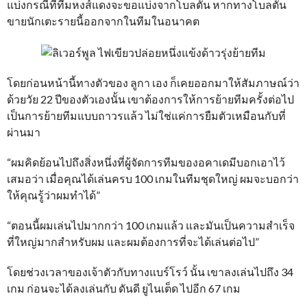
แบ่งกรณีที่ทีมหงส์แดงจะขอแบ่งจากโบลตัน หากทางโบลตัน
ขายนักเตะรายนี้ออกจากในทีมในอนาคต
โดยก่อนหน้านี้ทางตัวของ ลูกา เอง ก็เคยออกมาให้สัมภาษณ์ว่า
ด้วยวัย 22 ปีของตัวเองนั้น เขาต้องการให้การย้ายทีมครั้งต่อไป
เป็นการย้ายทีมแบบถาวรแล้ว ไม่ใช่แค่การยืมตัวเหมือนกับที่
ผ่านมา
“ผมคิดย้อนไปถึงสิ่งหนึ่งที่ผู้จัดการทีมของอคาเดมีบอกเอาไว้
เสมอว่า เมื่อคุณได้เล่นครบ 100 เกมในทีมชุดใหญ่ ผมจะบอกว่า
ให้คุณรู้ว่าผมทำได้”
“ตอนนี้ผมเล่นไปมากกว่า 100 เกมแล้ว และมันเป็นความสำเร็จ
ที่ใหญ่มากสำหรับผม และผมต้องการที่จะได้เล่นต่อไป”
โดยช่วงเวลาของเจ้าตัวกับทางแบร์โรว์ นั้น เขาลงเล่นไปถึง 34
เกม ก่อนจะได้ลงเล่นกับ ดันดี ยูไนเต็ด ไปอีก 67 เกม