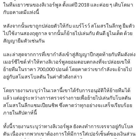
ในทีมเยาวชนของลิเวอร์พูล ตั้งแต่ปี 2018 และค่อย ๆ เติบโตมา
กับอคาเดมีแห่งนี้
หลังจากนั้นเขาถูกปล่อยตัวให้กับ แบร์โรว์ สโมสรในลีกทู ยืมตัว
ไปใช้งานสองฤดูกาล จากนั้นก็ย้ายไปเล่นกับ ดันดี ยูไนเต็ด ด้วย
สัญญายืมตัวเช่นกัน
และล่าสุดจากการที่เขากำลังเข้าสู่สัญญาปีกสุดท้ายกับทีมดังห่ง
เมอร์ซีไซด์ ทำให้ทางลิเวอร์พูลยอมตอบตกลงที่จะปล่อยเขให้
ย้ายทีมในราคา 700,000 ปอนด์ โดยคาดว่าเขากำลังจะย้ายไป
อยู่กับสโมสรโบลตัน ในค่าตัวดังกล่าว
โดยรายงานระบุว่าในเวลานี้เขาได้รับการอนุมัติให้ย้ายทีมได้
แล้ว แต่อยู่ระหว่างการตรวจร่างกายเพื่อย้ายไปเล่นกับโบลตัน
สโมสรในลีกแชมเปียนชิพ ซึ่งคาดว่าทุกอย่างจะเสร็จเรียบร้อย
ภายในสัปดาห์นี้
ทั้งนี้รายงานระบุว่าทางลิเวอร์พูล ยังคงทำการเจรจาอยู่กับโบล
ตัน เนื่องจากพวกเขาต้องการให้มีการใส่เปอร์เซ็นต์ของเงินส่วน