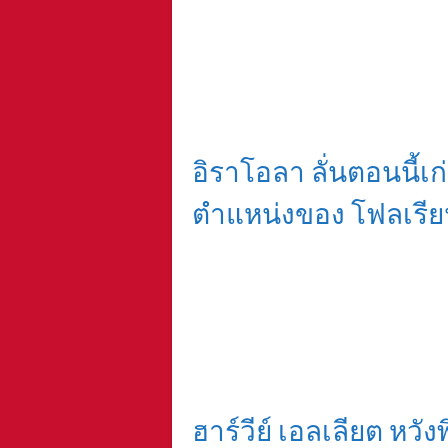
อิราโอลา ลั่นตอนนี้เก่ง
ตำแหน่งของ โฟลเรียน 
ฮาร์วีย์ เอลเลียต หวังพ