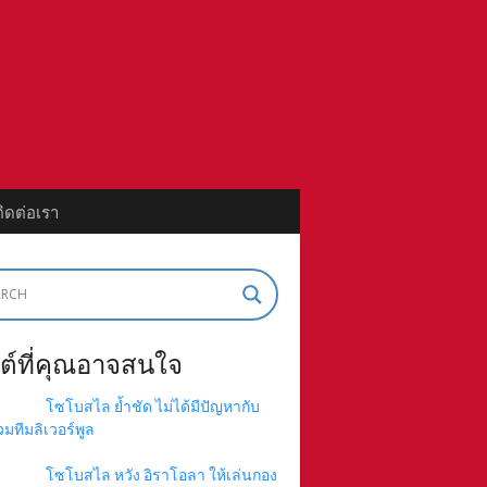
ติดต่อเรา
ต์ที่คุณอาจสนใจ
โซโบสไล ย้ำชัด ไม่ได้มีปัญหากับ
่วมทีมลิเวอร์พูล
โซโบสไล หวัง อิราโอลา ให้เล่นกอง