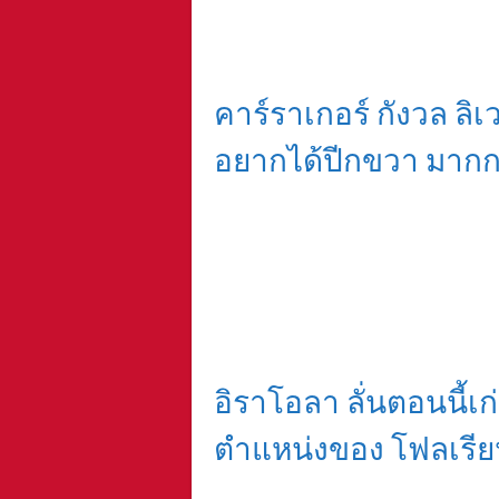
คาร์ราเกอร์ กังวล ลิ
อยากได้ปีกขวา มากกว
อิราโอลา ลั่นตอนนี้เก่ง
ตำแหน่งของ โฟลเรียน 