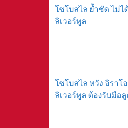
โซโบสไล ย้ำชัด ไม่ได
ลิเวอร์พูล
โซโบสไล หวัง อิราโอล
ลิเวอร์พูล ต้องรับมือลู