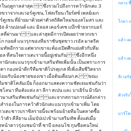
กลาง ชี้
 20 ในฤดูกาลล่าสุด ซึ่งรวมไปถึงการคว้านักเตะ 3
ั่งขวาจากเลเวอร์คูเซน, โฟลเรียน เวียร์ตซ์ เพลย์เมก
ร์คูเซน ที่ย้ายมาด้วยค่าตัวสถิติตใหม่ของสโมสร และ
โกลา เ
116 ล้านปอนด์ และ มิลอส เคอร์เคซ แบ๊กซ้ายจากบอร์
ดูกาลที่ผ่านมา และล่าสุดมีการเปิดเผยว่าพวกเขา
แล้ว เผ
โก กอยส์ แนวรุกของทีมราชันชุดขาว เรอัล มาดริด
ริมทัพอีกราย แต่พวกเขาจะต้องเปิดศึกแย่งตัวกับทีม
ซนอล ที่สนใจดาวเตะรายนี้อยู่เช่นกัน ซึ่งอีกหนึ่ง
แล้ว เผ
งหานักเตะแนวรุกเข้ามาเสริมทัพเพิ่มนั้น เป็นเพราะการ
กองหน้าดีกรีทีมชาติโปรตุเกส ที่เพิ่งเสียชีวิตจาก
 พร้อมกับน้องชายของเขา เมื่อต้นเดือนก.ค. ขณะ
ลิเวอร์
รีทีมชาติโคลัมเบีย ก็ออกมาแสดงความชัดเจนเช่นกันว่า
โลนา ทีมดังแห่ง ลา ลีกา สเปน และ บาเยิร์น มิวนิก
ตัวจริง
ด้ตัวมาเสริมทัพเช่นกัน และจากสถานการณ์ดังกล่าว
นสำรองในการคว้าตัวนักเตะแนวรุกเข้ามาเพิ่ม โดย
ดาวเตะชาวบราซิลรายนี้จะพร้อมย้ายทีมในตลาดซื้อ
บาร์โค
าตัว คีลียาน เอ็มบัปเป เข้ามาเสริมทัพ ตั้งแต่เมื่อ
องหน้าดาวรุ่งแซมบ้าที่ ชาบี อลอนโซ กุนซือคนใหม่