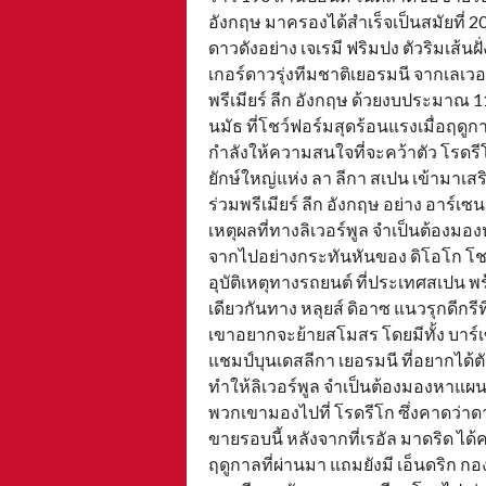
อังกฤษ มาครองได้สำเร็จเป็นสมัยที่
ดาวดังอย่าง เจเรมี ฟริมปง ตัวริมเส้นฝ
เกอร์ดาวรุ่งทีมชาติเยอรมนี จากเลเวอ
พรีเมียร์ ลีก อังกฤษ ด้วยงบประมาณ 
นมัธ ที่โชว์ฟอร์มสุดร้อนแรงเมื่อฤ
กำลังให้ความสนใจที่จะคว้าตัว โรดรี
ยักษ์ใหญ่แห่ง ลา ลีกา สเปน เข้ามาเส
ร่วมพรีเมียร์ ลีก อังกฤษ อย่าง อาร์เ
เหตุผลที่ทางลิเวอร์พูล จำเป็นต้องมอ
จากไปอย่างกระทันหันของ ดิโอโก โชตา 
อุบัติเหตุทางรถยนต์ ที่ประเทศสเปน
เดียวกันทาง หลุยส์ ดิอาซ แนวรุกดีก
เขาอยากจะย้ายสโมสร โดยมีทั้ง บาร์เซ
แชมป์บุนเดสลีกา เยอรมนี ที่อยากไ
ทำให้ลิเวอร์พูล จำเป็นต้องมองหาแผ
พวกเขามองไปที่ โรดรีโก ซึ่งคาดว่า
ขายรอบนี้ หลังจากที่เรอัล มาดริด ได้คว้
ฤดูกาลที่ผ่านมา แถมยังมี เอ็นดริก ก