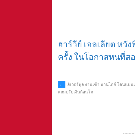
ฮาร์วีย์ เอลเลียต หวังพ
ครั้ง ในโอกาสหนที่ส
POST
←
ลิเวอร์พูล งานเข้า ฟานไดก์ โดนแบนเพ
แถมปรับเงินก้อนโต
NAVIGATION