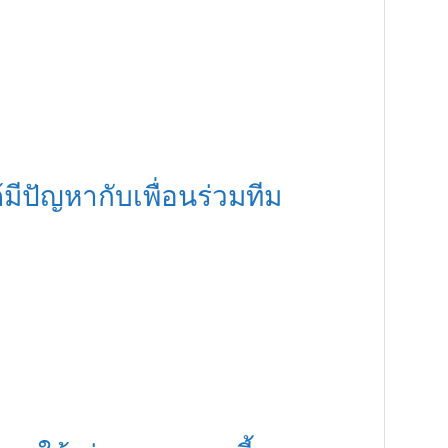
้มีปัญหากับเพื่อนร่วมทีม