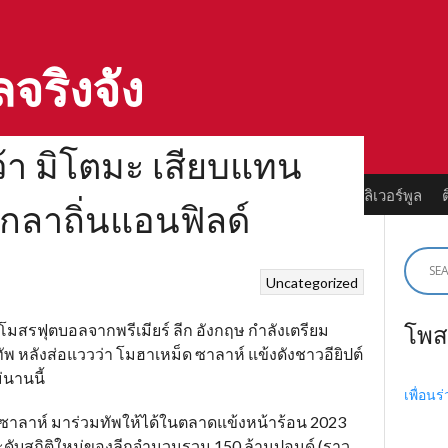
ลจริงจัง
คว้า มิโตมะ เสียบแทน
ลด์
ตำนานลิเวอร์พูล
ทำเนียบแชมป์
ตำนานนักเตะลิเวอร์พูล
กลาถิ่นแอนฟิลด์
Uncategorized
โพส
สโมสรฟุตบอลจากพรีเมียร์ ลีก อังกฤษ กำลังเตรียม
ัพ หลังส่อแววว่า โมฮาเหม็ด ซาลาห์ แข้งดังชาวอียิปต์
นานนี้
เพื่อนร
ดีล ซาลาห์ มาร่วมทัพให้ได้ในตลาดแข้งหน้าร้อน 2023
อระดับสถิติใหม่ของลีกจำนวนรวม 150 ล้านปอนด์ (ราว