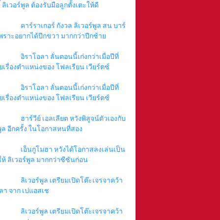
 ลิเวอร์พูล ต้องรับมือลูกตั้งเตะให้ดี
คาร์ราเกอร์ กังวล ลิเวอร์พูล สน บาร์
พราะอยากได้ปีกขวา มากกว่าปีกซ้าย
อิราโอลา ลั่นตอนนี้เก่งกว่าเมื่อปีที่
ยเรื่องตำแหน่งของ โฟลเรียน เวียร์ตซ์
อิราโอลา ลั่นตอนนี้เก่งกว่าเมื่อปีที่
ยเรื่องตำแหน่งของ โฟลเรียน เวียร์ตซ์
ฮาร์วีย์ เอลเลียต หวังพิสูจน์ตัวเองกับ
พูล อีกครั้ง ในโอกาสหนที่สอง
เอ็นกูโมฮา หวังได้โอกาสลงเล่นเป็น
ให้ ลิเวอร์พูล มากกว่าซีซันก่อน
ลิเวอร์พูล เตรียมเปิดโต๊ะเจรจาคว้า
ลา จาก เปแอสเช
ลิเวอร์พูล เตรียมเปิดโต๊ะเจรจาคว้า