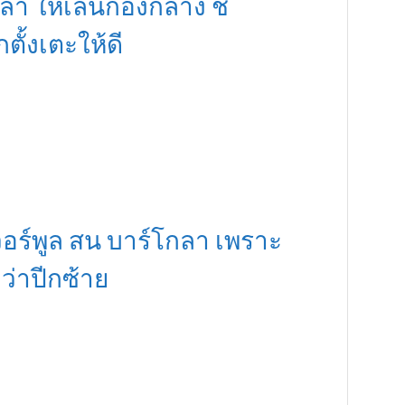
า ให้เล่นกองกลาง ชี้
กตั้งเตะให้ดี
เวอร์พูล สน บาร์โกลา เพราะ
่าปีกซ้าย