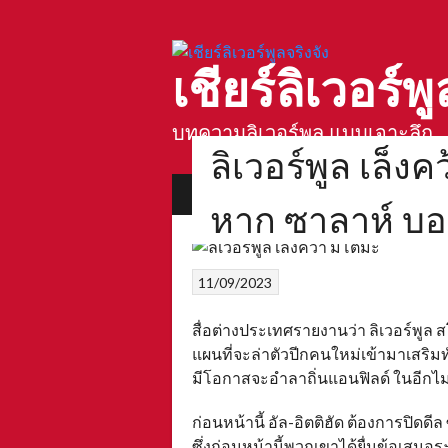
Skip
to
content
เชียร์ลิเวอร์พู
บทความลิเวอร์พูล แบบเจาะลึก
ลิเวอร์พูล เล็ง
บทความลิเวอร์พูล
ตำนานสนามแอนฟิ
หาก ซาลาห์ บอ
11/09/2023
สื่อต่างประเทศรายงานว่า ลิเวอร์พูล 
แผนที่จะล่าตัวปีกคนใหม่เข้ามาเสริมท
มีโอกาสจะอำลาถิ่นแอนฟิลด์ ในอีกไม่
ก่อนหน้านี้ อัล-อิตติฮัด ต้องการปิด
ซึ่งก่อนหน้านี้พวกเขาได้ยื่นข้อเสน