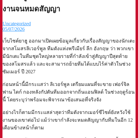
งานจนหมดสัญญา
Uncategorized
05/07/2026
เว็บไซต์ยาฮู ออกมาเปิดเผยข้อมูลเกี่ยวกับเรื่องสัญญาของนักเตะ
จากสโมสรลิเวอร์พูล ทีมดังแห่งพรีเมียร์ ลีก อังกฤษ ว่า พวกเขา
มีนักเตะในทีมชุดใหญ่หลายรายที่กำลังเข้าสู่สัญญาปีสุดท้าย
ของสโมสรแล้ว และจะสามารถย้ายทีมได้แบบไร้ค่าตัวในช่วง
ซัมเมอร์ ปี 2027
ก่อนหน้านี้มีกระแสว่า ลิเวอร์พูล เตรียมแผนที่จะขาย เฟอร์จิล
ฟาน ไดก์ กองหลังกัปตันทีมออกจากถิ่นแอนฟิลด์ ในช่วงฤดูร้อน
นี้ โดยระบุว่าพร้อมจะพิจารณาข้อเสนอที่จริงจัง
อย่างไรก็ตามมีกระแสล่าสุดว่าทีมดังจากเมอร์ซีไซด์ยังหวังใช้
งานของเขาต่อไป แม้ว่าเขากำลังจะหมดสัญญากับทีมในอีก 12
เดือนข้างหน้าก็ตาม