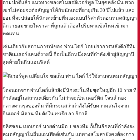
ตามปกติแล้ว แนวทางของสโมสรลิเวอร์พูล ในยุคหลังนั้น พวก
เขาไม่ค่อยจะต่อสัญญาให้กับนักเตะที่อายุเกิน 30 ปีไปแล้ว และ
ยอมที่จะปล่อยให้นักเตะย้ายทีมเองแบบไร้ค่าตัวตอนหมดสัญญา
ดีกว่ายอมขายในราคาที่ถูกแล้วต้องไปรีบหาแข้งใหม่เข้ามา
ทดแทน
เช่นเดียวกับสถานการณ์ของ ฟาน ไดก์ โดยปราการหลังดีกรีทีม
ชาติเนเธอร์แลนด์รายนี้ ถือเป็นอีกหนึ่งคนที่กำลังเข้าสู่สัญญาปี
สุดท้ายในถิ่นแอนฟิลด์
โดยนอกจากฟานไดก์แล้วยังมีนักเตะในทีมชุดใหญ่อีก 10 ราย ที่
กำลังอยู่ในสถานะเดียวกัน ไม่ว่าจะเป็น เคอร์ติส โจนส์ กอง
กลางดาวรุ่งของทีม ที่มีกระแสว่ากำลังได้รับความสนใจจาก
อินเตอร์ มิลาน ทีมดังใน เซเรีย อา อิตาลี
อลิสซอน เบกเกอร์ นายด่านมือ 1 ของทีม ก็เป็นอีกคนที่กำลังจะ
หมดสัญญาในถิ่นแอนฟิลด์เช่นกัน แต่ทางสโมสรยังคงต้องการ