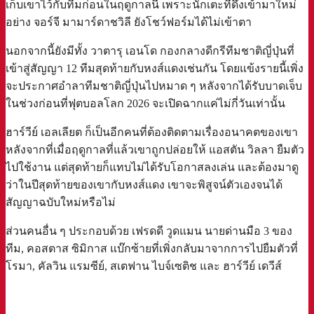
เก็บเขาไว้กับทีมก่อนในฤดูกาลนี้ เพราะนักเตะที่ดึงเข้ามาใหม่
อย่าง จอร์จี มามาร์ดาชวิลี ยังโชว์ฟอร์มได้ไม่เข้าตา
นอกจากนี้ยังมีทั้ง วาตารุ เอนโด กองกลางดีกรีทีมชาติญี่ปุ่นที่
เข้าสู่สัญญา 12 ทีมสุดท้ายกับหงส์แดงเช่นกัน โดยแข้งรายนี้เพิ่ง
จะประกาศอำลาทีมชาติญี่ปุ่นไปหมาด ๆ หลังจากได้รับบาดเจ็บ
ในช่วงก่อนที่ฟุตบอลโลก 2026 จะเปิดฉากแค่ไม่กี่วันเท่านั้น
ฮาร์วีย์ เอลเลียต ก็เป็นอีกคนที่ต้องติดตามเรื่องอนาคตของเขา
หลังจากที่เมื่อฤดูกาลที่แล้วเขาถูกปล่อยให้ แอสตัน วิลลา ยืมตัว
ไปใช้งาน แต่สุดท้ายก็แทบไม่ได้รับโอกาสลงเล่น และต้องมาดู
ว่าในปีสุดท้ายของเขากับหงส์แดง เขาจะพิสูจน์ตัวเองจนได้
สัญญาฉบับใหม่หรือไม่
ส่วนคนอื่น ๆ ประกอบด้วย เฟรดดี วูดแมน นายด่านมือ 3 ของ
ทีม, คอสตาส ซิมิกาส แบ๊กซ้ายที่เพิ่งกลับมาจากการไปยืมตัวที่
โรมา, คัลวิน แรมซีย์, สเตฟาน ไบจ์เซติช และ ฮาร์วีย์ เดวีส์