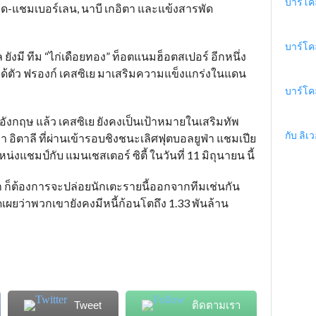
บาร์โค
ซ์เลด-แชมเบอร์เลน, นาบี เกอิตา และแข้งสารพัด
บาร์โค
ล ยังมี ทีม “ไก่เดือยทอง” ท็อตแนมฮ็อตสเปอร์ อีกหนึ่ง
กได้ตัว ฟรองก์ เคสซิเย มาเสริมความแข็งแกร่งในแดน
บาร์โค
อังกฤษ แล้ว เคสซิเย ยังคงเป็นเป้าหมายในเสริมทัพ
กับ ลิเว
า อิตาลี ที่ผ่านเข้ารอบชิงชนะเลิศฟุตบอลยูฟ่า แชมเปีย
หน่งแชมป์กับ แมนเชสเตอร์ ซิตี้ ในวันที่ 11 มิถุนายน นี้
 ก็ต้องการจะปล่อยนักเตะรายนี้ออกจากทีมเช่นกัน
ดเผยว่าพวกเขายังคงมีหนี้ก้อนโตถึง 1.33 พันล้าน
Tweet
ติดตามเรา