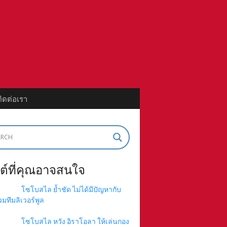
ติดต่อเรา
ต์ที่คุณอาจสนใจ
โซโบสไล ย้ำชัด ไม่ได้มีปัญหากับ
่วมทีมลิเวอร์พูล
โซโบสไล หวัง อิราโอลา ให้เล่นกอง