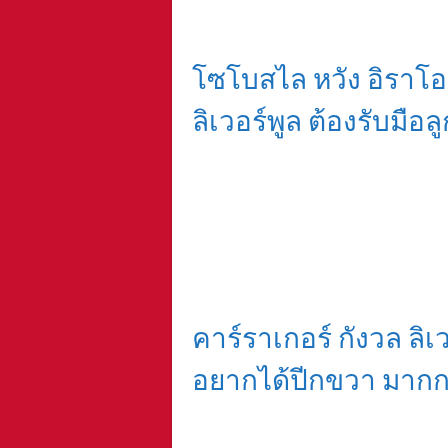
โซโบสไล หวัง อิราโอล
ลิเวอร์พูล ต้องรับมือลู
คาร์ราเกอร์ กังวล ลิ
อยากได้ปีกขวา มากกว