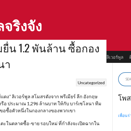
ลจริงจัง
มยื่น 1.2 พันล้าน ซื้อกอง
ลด์
ตำนานลิเวอร์พูล
ทำเนียบแชมป์
ตำนานนักเตะลิเวอร์พูล
นา
Uncategorized
โพส
์แดง” ลิเวอร์พูล สโมสรดังจาก พรีเมียร์ ลีก อังกฤษ
หรือ ประมาณ 1,296 ล้านบาท ให้กับ บาร์เซโลนา ทีม
ื่อขอซื้อตัวหนึ่งในกองกลางของพวกเขา
เพื่อนร
กเตะในตลาดซื้อ-ขาย รอบใหม่ ที่กำลังจะเปิดฉากใน