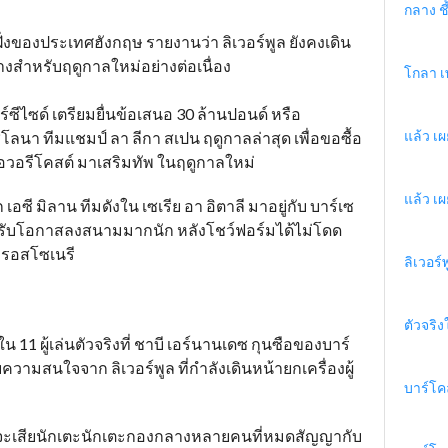
กลาง ชี้
นฝั่งของประเทศฮังกฤษ รายงานว่า ลิเวอร์พูล ยังคงเดิน
งสำหรับฤดูกาลใหม่อย่างต่อเนื่อง
โกลา เ
์ซีไซด์ เตรียมยื่นข้อเสนอ 30 ล้านปอนด์ หรือ
แล้ว เผ
ลนา ทีมแชมป์ ลา ลีกา สเปน ฤดูกาลล่าสุด เพื่อขอซื้อ
อวอรีโคสต์ มาเสริมทัพ ในฤดูกาลใหม่
แล้ว เผ
 เอซี มิลาน ทีมดังใน เซเรีย อา อิตาลี มาอยู่กับ บาร์เซ
ได้รับโอกาสลงสนามมากนัก หลังโชว์ฟอร์มได้ไม่โดด
ัพรอสโซเนรี
ลิเวอร์
ตัวจริง
น 11 ผู้เล่นตัวจริงที่ ชาบี เอร์นานเดซ กุนซือของบาร์
บความสนใจจาก ลิเวอร์พูล ที่กำลังเดินหน้ายกเครื่องผู้
บาร์โค
พิ่งจะเสียนักเตะนักเตะกองกลางหลายคนที่หมดสัญญากับ