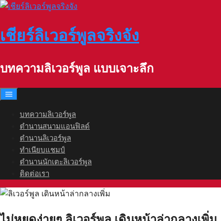
Skip
to
content
เชียร์ลิเวอร์พูลจริงจัง
บทความลิเวอร์พูล แบบเจาะลึก
บทความลิเวอร์พูล
ตำนานสนามแอนฟิลด์
ตำนานลิเวอร์พูล
ทำเนียบแชมป์
ตำนานนักเตะลิเวอร์พูล
ติดต่อเรา
ไม่หยุดง่ายๆ ลิเวอร์พูล เดินหน้าล่ากลางเพิ่ม