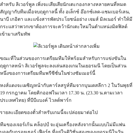
สำหรับ ลิเวอร์พูล เพิ่งจะเสียเสียนักเตะกองกลางหลายคนที่หมด
สัญญากับทีมเมื่อจบฤดูกาลนี้ ทั้ง อเล็กซ์ อ๊อกซ์เลด-แชมเบอร์เลน,
นาบี เกอิตา และแข้งสารพัดประโยชน์อย่าง เจมส์ มิลเนอร์ ทำให้มี
กระแสว่าพวกเขาต้องการจะคว้านักเตะใหม่ในตำแหน่งมิดฟิลด์
เข้ามาเสริมทัพ
ขณะที่ในส่วนของการเตรียมทีมให้พร้อมสำหรับการแข่งขันใน
ฤดูกาลหน้า ลิเวอร์พูลจะลงเล่นสองเกมในเยอรมนี โดยเป็นส่วน
หนึ่งของการเตรียมทีมพรีซีซั่นในช่วงซัมเมอร์นี้
หงส์แดงจะเผชิญหน้ากับคาร์ลสรูห์ทีมจากบุนเดสลีกา 2 ในวันพุธที่
19 กรกฎาคม โดยคิกออฟในเวลา 17.30 น. (23.30 น.ตามเวลา
ประเทศไทย) ที่บีบีแบงค์ ไวลด์พาร์ก
รายละเอียดของตั๋วสำหรับเกมนี้จะปล่อยมาต่อไป
ทีมของเจอร์เก้น คล็อปป์ จะอุ่นเครื่องหลังจากนั้นแบบไม่มีแฟน
บอลกับกรอยเธอร์ เฟือร์ธ ที่อยู่ในดิวิชั่นสองของเยอรมนีในวัน