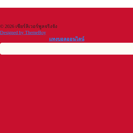
© 2026 เชียร์ลิเวอร์พูลจริงจัง
Designed by ThemeBoy
แทงบอลออนไลน์