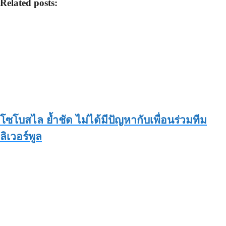
Related posts:
โซโบสไล ย้ำชัด ไม่ได้มีปัญหากับเพื่อนร่วมทีม
ลิเวอร์พูล