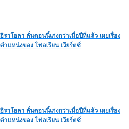
อิราโอลา ลั่นตอนนี้เก่งกว่าเมื่อปีที่แล้ว เผยเรื่อง
ตำแหน่งของ โฟลเรียน เวียร์ตซ์
อิราโอลา ลั่นตอนนี้เก่งกว่าเมื่อปีที่แล้ว เผยเรื่อง
ตำแหน่งของ โฟลเรียน เวียร์ตซ์