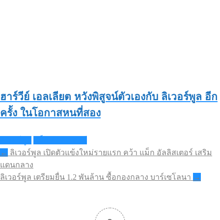
ฮาร์วีย์ เอลเลียต หวังพิสูจน์ตัวเองกับ ลิเวอร์พูล อีก
ครั้ง ในโอกาสหนที่สอง
ลิเวอร์พูล
แม็ก อัลลิสเตอร์
Post
←
ลิเวอร์พูล เปิดตัวแข้งใหม่รายแรก คว้า แม็ก อัลลิสเตอร์ เสริม
navigation
แดนกลาง
ลิเวอร์พูล เตรียมยื่น 1.2 พันล้าน ซื้อกองกลาง บาร์เซโลนา
→