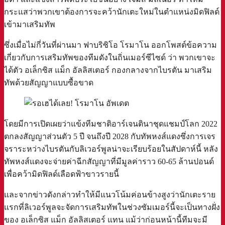
กระแสว่าพวกเขาต้องการจะคว้านักเตะใหม่ในตำแหน่งมิดฟิลด์
เข้ามาเสริมทัพ
ซึ่งเมื่อไม่กี่วันที่ผ่านมา ฟาบริซิโอ โรมาโน ออกโพสต์ข้อความ
เกี่ยวกับการเสริมทัพของทีมดังในถิ่นเมอร์ซีไซด์ ว่า พวกเขาจะ
ได้ตัว อเล็กซิส แม็ก อัลลิสเตอร์ กองกลางจากไบรตัน มาเสริม
ทัพด้วยสัญญาแบบซื้อขาด
โดยมีการเปิดเผยว่าแข้งทีมชาติอาร์เจนตินาชุดแชมป์โลก 2022
ตกลงสัญญาส่วนตัว 5 ปี จนถึงปี 2028 กับทัพหงส์แดงซึ่งการเจร
จราระหว่างไบรตันกับลิเวอร์พูลน่าจะเรียบร้อยในสัปดาห์นี้ หลัง
ทัพหงส์แดงจะจ่ายค่าฉีกสัญญาที่มีมูลค่าราว 60-65 ล้านปอนด์
เพื่อคว้ามิดฟิลด์เลือดฟ้าขาวรายนี้
และจากข่าวดังกล่าวทำให้มีแนวโน้มค่อนข้างสูงว่านักเตะราย
แรกที่ลิเวอร์พูลจะจัดการเสริมทัพในช่วงซัมเมอร์นี้จะเป็นทางฝั่ง
ของ อเล็กซิส แม็ก อัลลิสเตอร์ แทน แม้ว่าก่อนหน้านี้ทีมจะมี