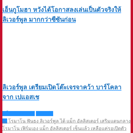
เอ็นกูโมฮา หวังได้โอกาสลงเล่นเป็นตัวจริงให้
ลิเวอร์พูล มากกว่าซีซันก่อน
ลิเวอร์พูล เตรียมเปิดโต๊ะเจรจาคว้า บาร์โคลา
จาก เปแอสเช
แม็ก อัลลิสเตอร์
โรมาโน
Post
←
โรมาโน ฟันธง ลิเวอร์พูล ได้ แม็ก อัลลิสเตอร์ เสริมแดนกลาง
navigation
โรมาโน เฟิร์มเอง แม็ก อัลลิสเตอร์ เซ็นแล้ว เหลือแค่รอเปิดตัว