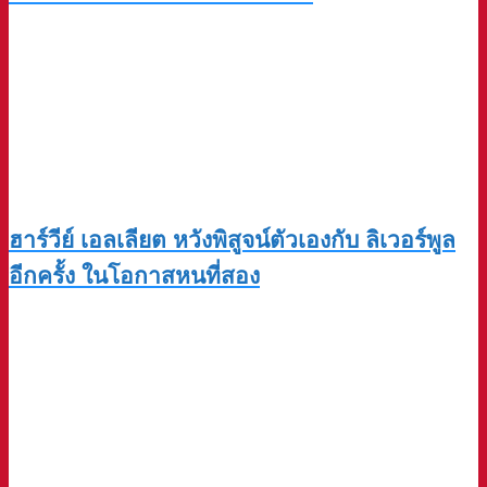
ฮาร์วีย์ เอลเลียต หวังพิสูจน์ตัวเองกับ ลิเวอร์พูล
อีกครั้ง ในโอกาสหนที่สอง