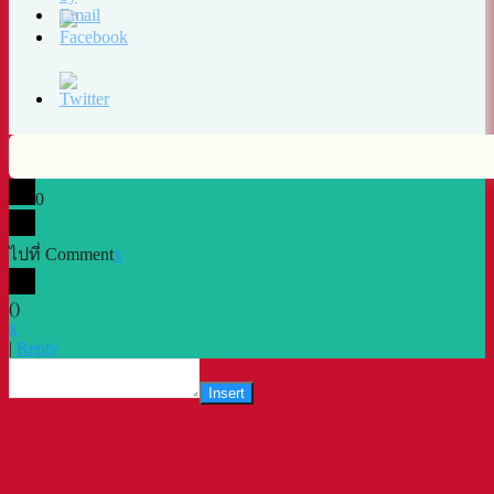
0
ไปที่ Comment
x
(
)
x
|
Reply
Insert