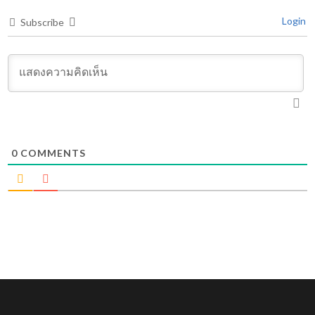
Login
Subscribe
0
COMMENTS