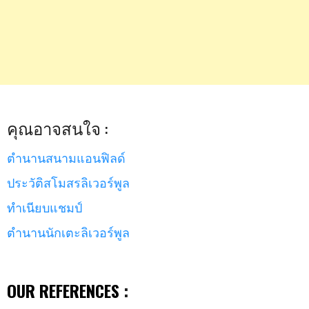
คุณอาจสนใจ :
ตำนานสนามแอนฟิลด์
ประวัติสโมสรลิเวอร์พูล
ทำเนียบแชมป์
ตำนานนักเตะลิเวอร์พูล
a
OUR REFERENCES
: