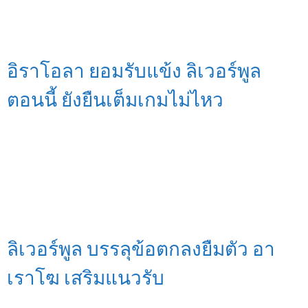
อิราโอลา ยอมรับแข้ง ลิเวอร์พูล
ตอนนี้ ยังยืนเต็มเกมไม่ไหว
ลิเวอร์พูล บรรลุข้อตกลงยืมตัว อา
เราโฆ เสริมแนวรับ