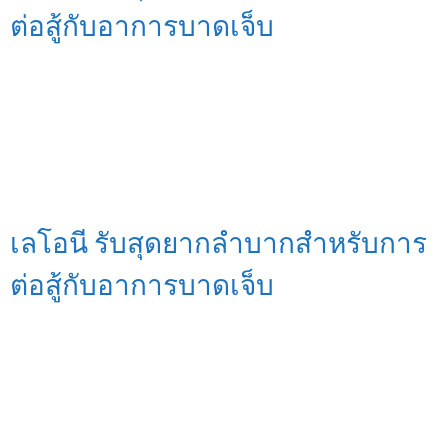
ต่อสู้กับอาการบาดเจ็บ
เลโอนี รับสุดยากลำบากสำหรับการ
ต่อสู้กับอาการบาดเจ็บ