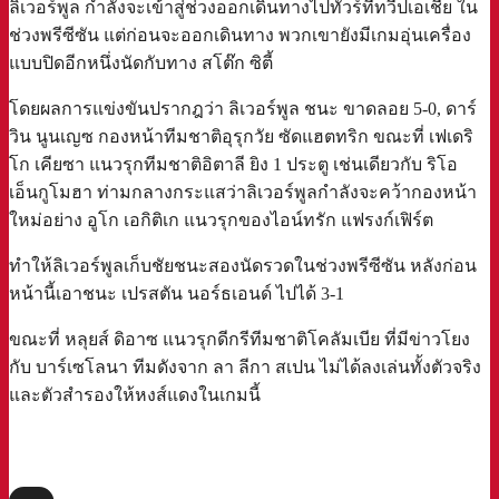
ลิเวอร์พูล กำลังจะเข้าสู่ช่วงออกเดินทางไปทัวร์ที่ทวีปเอเชีย ใน
ช่วงพรีซีซัน แต่ก่อนจะออกเดินทาง พวกเขายังมีเกมอุ่นเครื่อง
แบบปิดอีกหนึ่งนัดกับทาง สโต๊ก ซิตี้
โดยผลการแข่งขันปรากฎว่า ลิเวอร์พูล ชนะ ขาดลอย 5-0, ดาร์
วิน นูนเญซ กองหน้าทีมชาติอุรุกวัย ซัดแฮตทริก ขณะที่ เฟเดริ
โก เคียซา แนวรุกทีมชาติอิตาลี ยิง 1 ประตู เช่นเดียวกับ ริโอ
เอ็นกูโมฮา ท่ามกลางกระแสว่าลิเวอร์พูลกำลังจะคว้ากองหน้า
ใหม่อย่าง อูโก เอกิติเก แนวรุกของไอน์ทรัก แฟรงก์เฟิร์ต
ทำให้ลิเวอร์พูลเก็บชัยชนะสองนัดรวดในช่วงพรีซีซัน หลังก่อน
หน้านี้เอาชนะ เปรสตัน นอร์ธเอนด์ ไปได้ 3-1
ขณะที่ หลุยส์ ดิอาซ แนวรุกดีกรีทีมชาติโคลัมเบีย ที่มีข่าวโยง
กับ บาร์เซโลนา ทีมดังจาก ลา ลีกา สเปน ไม่ได้ลงเล่นทั้งตัวจริง
และตัวสำรองให้หงส์แดงในเกมนี้