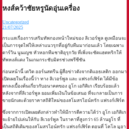
หงส์คว้าชัยหรูนัดอุ่นเครื่อง
Uncategorized
21/07/2025
กระแสเรื่องการเสริมทัพกองหน้าใหม่ของ ลิเวอร์พูล ดูเหมือนจะ
เป็นการจุดไฟให้เหล่าแนวรุกที่อยู่กับทีมมาก่อนแล้ว โดยเฉพาะ
ดาร์วิน นูนเญซ หัวหอกทีมชาติอุรุกวัย ที่เพิ่งจะซัดแฮตทริกให้
ทัพหงส์แดง ในเกมกระชับมิตรช่วงพรีซีซัน
ก่อนหน้านี้ เดวิด ออร์นสตรีน ผู้สื่อข่าวดังจากดิแอธเลติก ออกมา
เปิดเผยในเรื่องนี้ว่า ทาง ลิเวอร์พูล และ แฟรงก์เฟิร์ต ได้มีข้อ
ตกลงเบื้องต้นเกี่ยวกับอนาคตของ อูโก เอกิติเก เรียบร้อยแล้ว
หลังจากที่ลิเวอร์พูล ยอมเพิ่มเงินในข้อเสนอ ที่จะกลายเป็นการ
ขายนักเตะด้วยราคาสถิติใหม่ของสโมสรไอน์ทรัก แฟรงก์เฟิร์ต
ซึ่งจากการเปิดเผยดังกล่าวทำให้มีการตีความได้ว่า อูโก เอกิติเก
จะย้ายไปเล่นให้กับ ลิเวอร์พูล ในราคาที่สูงกว่า 65 ล้านยูโร ที่
เป็นสถิติเดิมของสโมสรไอน์ทรัก แฟรงก์เฟิร์ต ตอนที่ โคโล มูอา