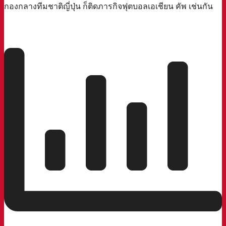
กองกลางทีมชาติญี่ปุ่น ก็ติดภารกิจฟุตบอลเอเชียน คัพ เช่นกัน