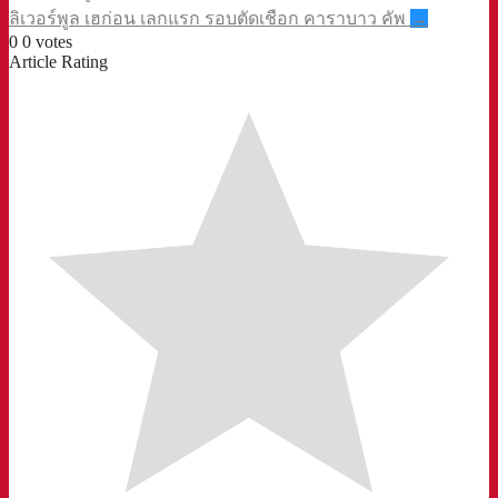
navigation
ลิเวอร์พูล เฮก่อน เลกแรก รอบตัดเชือก คาราบาว คัพ
→
0
0
votes
Article Rating