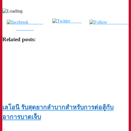
Tweet
แชร์บน
ติดตามเรา
Facebook
Related posts:
เลโอนี รับสุดยากลำบากสำหรับการต่อสู้กับ
อาการบาดเจ็บ