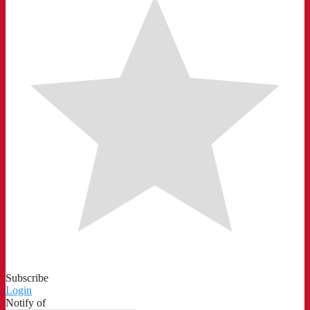
Subscribe
Login
Notify of