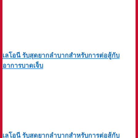
เลโอนี รับสุดยากลำบากสำหรับการต่อสู้กับ
อาการบาดเจ็บ
เลโอนี รับสุดยากลำบากสำหรับการต่อสู้กับ