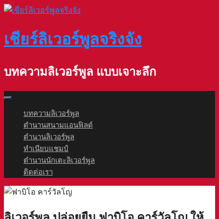
Skip
to
content
เชียร์ลิเวอร์พูลจริงจัง
บทความลิเวอร์พูล แบบเจาะลึก
บทความลิเวอร์พูล
ตำนานสนามแอนฟิลด์
ตำนานลิเวอร์พูล
ทำเนียบแชมป์
ตำนานนักเตะลิเวอร์พูล
ติดต่อเรา
ลิเวอร์พูล ปล่อยยืม ฟาบิโอ คาร์วัลโญ ให้