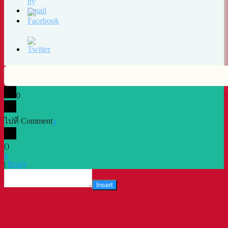
0
ไปที่ Comment
x
(
)
x
|
Reply
Insert