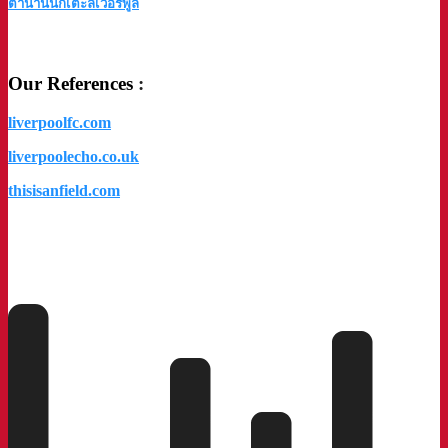
ตำนานนักเตะลิเวอร์พูล
a
Our References
:
liverpoolfc.com
liverpoolecho.co.uk
thisisanfield.com
a