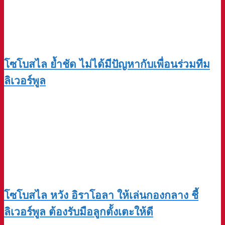
โซโบสไล ย้ำชัด ไม่ได้มีปัญหากับเพื่อนร่วมทีม
ลิเวอร์พูล
โซโบสไล หวัง อิราโอลา ให้เล่นกองกลาง ชี้
ลิเวอร์พูล ต้องรับมือลูกตั้งเตะให้ดี