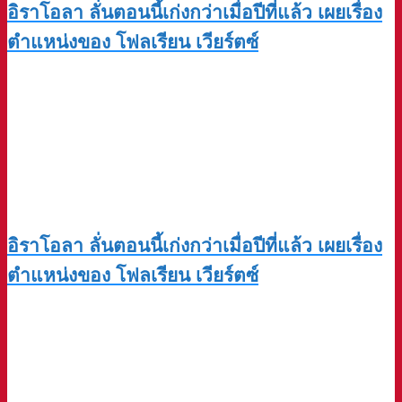
อิราโอลา ลั่นตอนนี้เก่งกว่าเมื่อปีที่แล้ว เผยเรื่อง
ตำแหน่งของ โฟลเรียน เวียร์ตซ์
อิราโอลา ลั่นตอนนี้เก่งกว่าเมื่อปีที่แล้ว เผยเรื่อง
ตำแหน่งของ โฟลเรียน เวียร์ตซ์