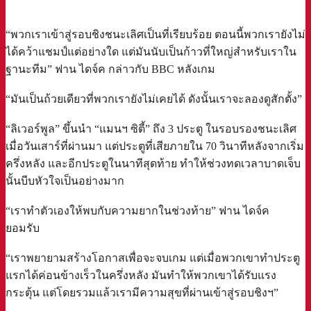
“พวกเราเข้าสู่รอบชิงชนะเลิศเป็นที่เรียบร้อย ตอนนี้พวกเรายังไม่
ได้คว้าแชมป์แต่อย่างใด แต่มันนับเป็นก้าวที่ใหญ่สำหรับเราใน
ฐานะทีม” ฟาน ไดจ์ค กล่าวกับ BBC หลังเกม⁣⁣
“มันเป็นถ้วยเดียวที่พวกเรายังไม่เคยได้ ดังนั้นเราจะลองดูสักตั้ง”⁣⁣
“ลิเวอร์พูล” ขึ้นนำ “แมนฯ ซิตี้” ถึง 3 ประตู ในรอบรองชนะเลิศ
เมื่อวันเสาร์ที่ผ่านมา แต่ประตูที่เสียภายใน 70 วินาทีหลังจากเริ่ม
ครึ่งหลัง และอีกประตูในนาทีสุดท้าย ทำให้ช่วงทดเวลาบาดเจ็บ
นั้นบีบหัวใจเป็นอย่างมาก⁣⁣
“เราทำตัวเองให้พบกับความยากในช่วงท้าย” ฟาน ไดจ์ค
ยอมรับ⁣⁣
“เราพยายามสร้างโอกาสเพื่อจะจบเกม แต่เมื่อพวกเขาทำประตู
แรกได้ค่อนข้างเร็วในครึ่งหลัง มันทำให้พวกเขาได้รับแรง
กระตุ้น แต่โดยรวมแล้วเรามีความสุขที่ผ่านเข้าสู่รอบชิงฯ”⁣⁣