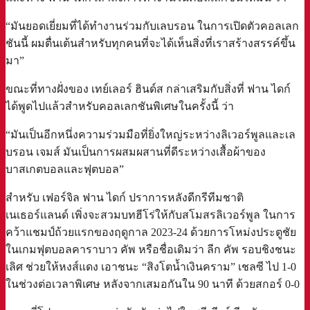
“มันยอดเยี่ยมที่ได้ทำงานร่วมกับเลบรอน ในการเปิดตัวคอลเลก
ชันนี้ ผมตื่นเต้นสำหรับทุกคนที่จะได้เห็นสิ่งที่เราสร้างสรรค์ขึ้น
มา”
ขณะที่ทางฝั่งของ เทย์เลอร์ ฮินด์ส กล่าเสริมกับสิ่งที่ ฟาน ไดก์
ได้พูดไปแล้วสำหรับคอลเลกชันพิเศษในครั้งนี้ ว่า
“มันเป็นอีกหนึ่งความร่วมมือที่ยิ่งใหญ่ระหว่างลิเวอร์พูลและเล
บรอน เจมส์ มันเป็นการผสมผสานที่ดีระหว่างเสื้อผ้าของ
บาสเกตบอลและฟุตบอล”
สำหรับ เฟอร์จิล ฟาน ไดก์ ปราการหลังดีกรีทีมชาติ
เนเธอร์แลนด์ เพิ่งจะสวมบทฮีโร่ให้กับสโมสรลิเวอร์พูล ในการ
คว้าแชมป์ถ้วยแรกของฤดูกาล 2023-24 ด้วยการโหม่งประตูชัย
ในเกมฟุตบอลคาราบาว คัพ หรือชื่อเดิมว่า ลีก คัพ รอบชิงชนะ
เลิศ ช่วยให้หงส์แดง เอาชนะ “สิงโตน้ำเงินคราม” เชลซี ไป 1-0
ในช่วงต่อเวลาพิเศษ หลังจากเสมอกันใน 90 นาที ด้วยสกอร์ 0-0