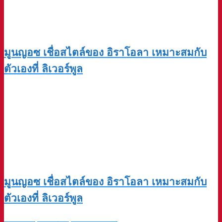
มูนญอซ เชื่อสไตล์ของ อิราโอลา เหมาะสมกับ
ตัวเองที่ ลิเวอร์พูล
มูนญอซ เชื่อสไตล์ของ อิราโอลา เหมาะสมกับ
ตัวเองที่ ลิเวอร์พูล