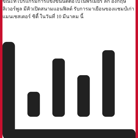
ขณะที่โปรแกรมการแข่งขันนัดต่อไปในพรีเมียร์ ลีก อังกฤษ
ลิเวอร์พูล มีคิวเปิดสนามแอนฟิลด์ รับการมาเยือนของแชมป์เก่า
แมนเชสเตอร์ ซิตี้ ในวันที่ 10 มีนาคม นี้