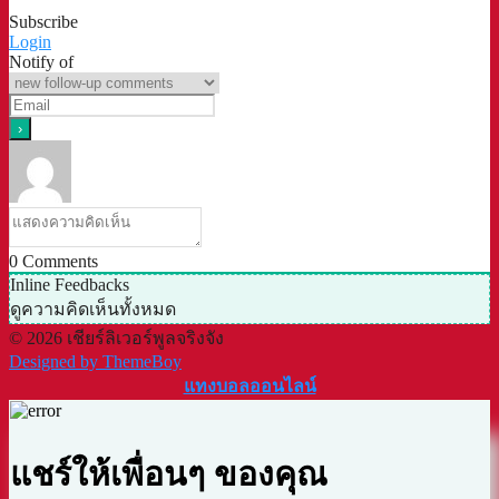
Subscribe
Login
Notify of
0
Comments
Inline Feedbacks
ดูความคิดเห็นทั้งหมด
© 2026 เชียร์ลิเวอร์พูลจริงจัง
Designed by ThemeBoy
แทงบอลออนไลน์
แชร์ให้เพื่อนๆ ของคุณ