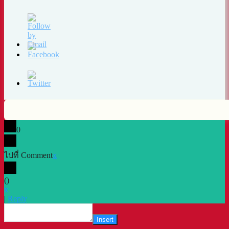
0
ไปที่ Comment
x
(
)
x
|
Reply
Insert