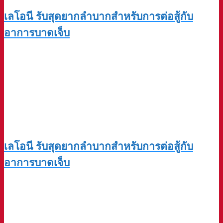
เลโอนี รับสุดยากลำบากสำหรับการต่อสู้กับ
อาการบาดเจ็บ
เลโอนี รับสุดยากลำบากสำหรับการต่อสู้กับ
อาการบาดเจ็บ