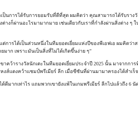
ป็นการได้รับการยอมรับที่ดีที่สุด ผมคิดว่า คุณสามารถได้รับรางวั
่างก็ผ่านอะไรมามากมาย เช่นเดียวกับเราที่กำลังผ่านสิ่งต่าง ๆ 
ั้น แต่การได้เป็นส่วนหนึ่งในทีมยอดเยี่ยมแห่งปีของพีเอฟเอ ผมคิดว่า
ก เพราะมันเป็นสิ่งที่ไม่ได้เกิดขึ้นง่าย ๆ”
้เขาคว้ารางวัลนักเตะในทีมยอดเยี่ยมประจำปี 2025 นั้น มาจากการที
งส์แดงคว้าแชมป์พรีเมียร์ ลีก เมื่อซีซันที่ผ่านมามาครองได้สำเร็จ
มได้ดีมากเท่าไร แถมพวกเขายังแพ้ในเกมพรีเมียร์ ลีกไปแล้วถึง 6 