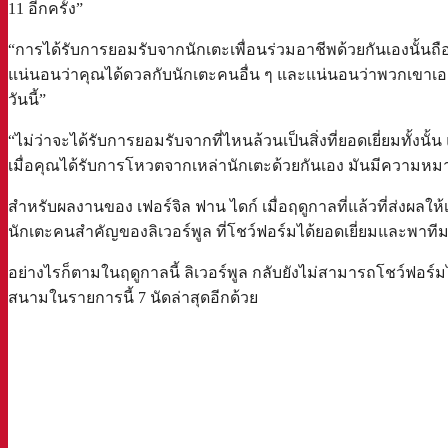
11 อีกครั้ง”
“การได้รับการยอมรับจากนักเตะเพื่อนร่วมอาชีพด้วยกันเองนั้นถือเ
แน่นอนว่าคุณได้ดวลกับนักเตะคนอื่น ๆ และแน่นอนว่าพวกเขาเองต
วันนี้”
“ไม่ว่าจะได้รับการยอมรับจากที่ไหนล้วนเป็นสิ่งที่ยอดเยี่ยมทั้งน
เมื่อคุณได้รับการโหวตจากเหล่านักเตะด้วยกันเอง มันมีความหมายมา
สำหรับผลงานของ เฟอร์จิล ฟาน ไดก์ เมื่อฤดูกาลที่แล้วที่ส่งผลให
นักเตะคนสำคัญของลิเวอร์พูล ที่โชว์ฟอร์มได้ยอดเยี่ยมและพาทีมห
อย่างไรก็ตามในฤดูกาลนี้ ลิเวอร์พูล กลับยังไม่สามารถโชว์ฟอร์
สนามในรายการนี้ 7 นัดล่าสุดอีกด้วย