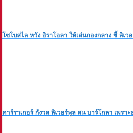
โซโบสไล หวัง อิราโอลา ให้เล่นกองกลาง ชี้ ลิเวอร์พ
คาร์ราเกอร์ กังวล ลิเวอร์พูล สน บาร์โกลา เพรา