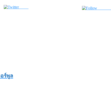
Tweet
ติดตาม
อร์พูล