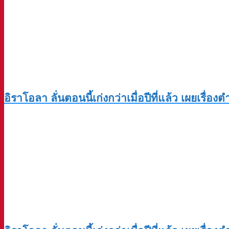
อิราโอลา ลั่นตอนนี้เก่งกว่าเมื่อปีที่แล้ว เผยเรื่อ