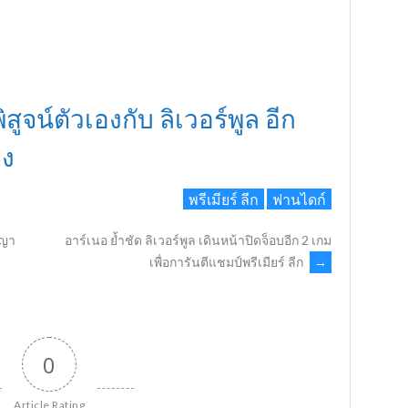
ิสูจน์ตัวเองกับ ลิเวอร์พูล อีก
อง
พรีเมียร์ ลีก
ฟานไดก์
ญญา
อาร์เนอ ย้ำชัด ลิเวอร์พูล เดินหน้าปิดจ็อบอีก 2 เกม
เพื่อการันตีแชมป์พรีเมียร์ ลีก
→
0
Article Rating