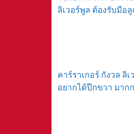
ลิเวอร์พูล ต้องรับมือลู
คาร์ราเกอร์ กังวล ลิ
อยากได้ปีกขวา มากกว