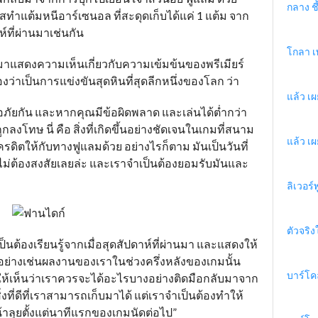
กลาง ชี้
ำแต้มหนีอาร์เซนอล ที่สะดุดเก็บได้แค่ 1 แต้ม จาก
ห์ที่ผ่านมาเช่นกัน
โกลา เ
มาแสดงความเห็นเกี่ยวกับความเข้มข้นของพรีเมียร์
งว่าเป็นการแข่งขันสุดหินที่สุดลีกหนึ่งของโลก ว่า
แล้ว เผ
รให้อภัยกัน และหากคุณมีข้อผิดพลาด และเล่นได้ต่ำกว่า
ลงโทษ นี่ คือ สิ่งที่เกิดขึ้นอย่างชัดเจนในเกมที่สนาม
แล้ว เผ
รดิตให้กับทางฟูแลมด้วย อย่างไรก็ตาม มันเป็นวันที่
่ต้องสงสัยเลยล่ะ และเราจำเป็นต้องยอมรับมันและ
ลิเวอร์
ตัวจริง
เป็นต้องเรียนรู้จากเมื่อสุดสัปดาห์ที่ผ่านมา และแสดงให้
ัวอย่างเช่นผลงานของเราในช่วงครึ่งหลังของเกมนั้น
บาร์โค
ให้เห็นว่าเราควรจะได้อะไรบางอย่างติดมือกลับมาจาก
่งที่ดีที่เราสามารถเก็บมาได้ แต่เราจำเป็นต้องทำให้
าลุยตั้งแต่นาทีแรกของเกมนัดต่อไป”