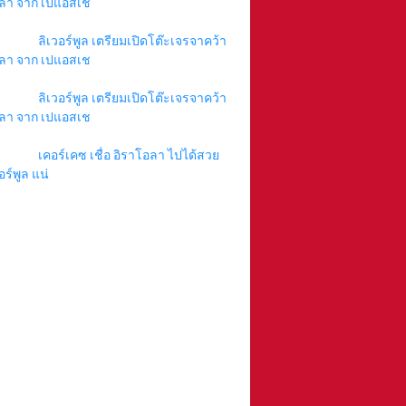
ลา จาก เปแอสเช
ลิเวอร์พูล เตรียมเปิดโต๊ะเจรจาคว้า
ลา จาก เปแอสเช
ลิเวอร์พูล เตรียมเปิดโต๊ะเจรจาคว้า
ลา จาก เปแอสเช
เคอร์เคซ เชื่อ อิราโอลา ไปได้สวย
อร์พูล แน่