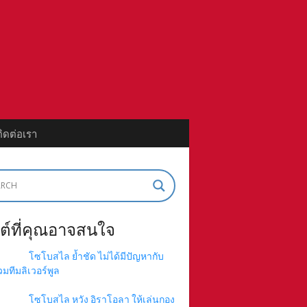
ติดต่อเรา
ต์ที่คุณอาจสนใจ
โซโบสไล ย้ำชัด ไม่ได้มีปัญหากับ
่วมทีมลิเวอร์พูล
โซโบสไล หวัง อิราโอลา ให้เล่นกอง