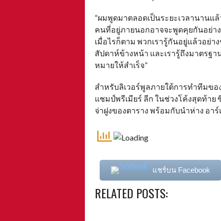
“ผมพูดมาตลอดเป็นระยะเวลานานแล้วว่า 
คนที่อยู่ภายนอกอาจจะพูดคุยกันอย่างห
เมื่อไรก็ตาม พวกเรารู้กันอยู่แล้วอย่าง
สัปดาห์ข้างหน้า และเรารู้ถึงมาตรฐ
หมายให้สำเร็จ”
สำหรับลิเวอร์พูลภายใต้การทำทีมของ
แชมป์พรีเมียร์ ลีก ในช่วงโค้งสุดท้
จ่าฝูงของตาราง พร้อมกับนำห่าง อาร์
แชร์บน Facebook
RELATED POSTS: