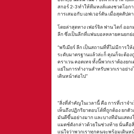
สกอร์ 2-3 ทำให้ทีมหงส์แดงชวดโอกาสท
การเสมอกับ เอฟเวอร์ตัน เมื่อสุดสัปดา
โดยล่าสุดทาง เฟอร์จิล ฟาน ไดก์ ออก
ลีก ซึ่งเป็นลีกที่แฟนบอลหลายคนยกย่อ
“พรีเมียร์ ลีก เป็นสถานที่ที่ไม่มีกา
ระดับมาตรฐานแล้วล่ะก็ คุณก็จะต้องถูก
คราเวน คอตเทจ ทั้งนี้พวกเราต้องยกเค
แย่ในการทำงานสำหรับพวกเราอย่างไม
เดินหน้าต่อไป”
“สิ่งที่สำคัญในเวลานี้ คือ การที่เราจำ
เห็นถึงปฏิกริยาตอบโต้ที่ถูกต้อง ยกต
มันดีขึ้นอย่างมาก และบางทีมันแสดง
แมตช์ดังกล่าวด้วยในช่วงท้าย นั่นคือสิ
แน่ใจว่าพวกเราทุกคนจะพร้อมเดินหน้