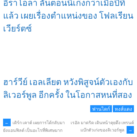
อิราโอลา ลั่นตอนนี้เก่งกว่าเมื่อปีที่
แล้ว เผยเรื่องตำแหน่งของ โฟลเรียน
เวียร์ตซ์
ฮาร์วีย์ เอลเลียต หวังพิสูจน์ตัวเองกับ
ลิเวอร์พูล อีกครั้ง ในโอกาสหนที่สอง
ฟานไดก์
หงส์แดง
POST
←
เดิร์ก เคาต์ เผยการได้กลับมา
เรอัล มาดริด เดินหน้าคุยดึง เทรนต์
แบ๊กตัวเก่งของลิเวอร์พูล
→
ยังแอนฟิลด์ เป็นอะไรที่พิเศษมาก