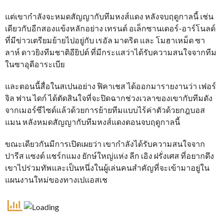
แต่เขากำลังจะหมดสัญญากับทีมหงส์แดง หลังจบฤดูกาลนี้ เช่น
เดียวกับอีกสองแข้งหลักอย่าง เทรนต์ อเล็กซานเดอร์-อาร์โนลด์
ที่มีข่าวเตรียมย้ายไปอยู่กับ เรอัล มาดริด และ โมฮาเหม็ด ซา
ลาห์ ดาวยิงทีมชาติอียิปต์ ที่มีกระแสว่าได้รับความสนใจจากทีม
ในซาอุดีอาระเบีย
และตอนนี้สื่อในสเปนอย่าง ฟิคาเชส ได้ออกมารายงานว่า เฟอร์
จิล ฟาน ไดก์ ได้ตัดสินใจที่จะปิดฉากช่วงเวลาของเขากับทีมดัง
จากเมอร์ซีไซด์แล้วด้วยการย้ายทีมแบบไร้ค่าตัวด้วยกฎบอส
แมน หลังหมดสัญญากับทีมหงส์แดงตอนจบฤดูกาลนี้
ขณะเดียวกันมีการเปิดเผยว่า เขากำลังได้รับความสนใจจาก
ปารีส แซงต์ แชร์กแมง ยักษ์ใหญ่แห่ง ลีก เอิง ฝรั่งเศส ที่อยากดึง
เขาไปร่วมทัพและเป็นหนึ่งในผู้เล่นคนสำคัญที่จะเข้ามาอยู่ใน
แผนงานใหม่ของทางเปแอสเช