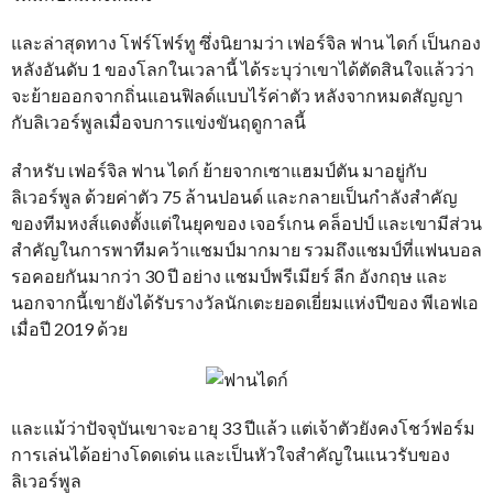
และล่าสุดทาง โฟร์โฟร์ทู ซึ่งนิยามว่า เฟอร์จิล ฟาน ไดก์ เป็นกอง
หลังอันดับ 1 ของโลกในเวลานี้ ได้ระบุว่าเขาได้ตัดสินใจแล้วว่า
จะย้ายออกจากถิ่นแอนฟิลด์แบบไร้ค่าตัว หลังจากหมดสัญญา
กับลิเวอร์พูลเมื่อจบการแข่งขันฤดูกาลนี้
สำหรับ เฟอร์จิล ฟาน ไดก์ ย้ายจากเซาแฮมป์ตัน มาอยู่กับ
ลิเวอร์พูล ด้วยค่าตัว 75 ล้านปอนด์ และกลายเป็นกำลังสำคัญ
ของทีมหงส์แดงตั้งแต่ในยุคของ เจอร์เกน คล็อปป์ และเขามีส่วน
สำคัญในการพาทีมคว้าแชมป์มากมาย รวมถึงแชมป์ที่แฟนบอล
รอคอยกันมากว่า 30 ปี อย่าง แชมป์พรีเมียร์ ลีก อังกฤษ และ
นอกจากนี้เขายังได้รับรางวัลนักเตะยอดเยี่ยมแห่งปีของ พีเอฟเอ
เมื่อปี 2019 ด้วย
และแม้ว่าปัจจุบันเขาจะอายุ 33 ปีแล้ว แต่เจ้าตัวยังคงโชว์ฟอร์ม
การเล่นได้อย่างโดดเด่น และเป็นหัวใจสำคัญในแนวรับของ
ลิเวอร์พูล