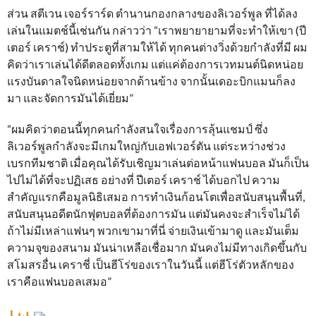
ส่วน สตีเวน เจอร์ราร์ด ตำนานกองกลางของลิเวอร์พูล ที่ได้ลง
เล่นในแมตช์นี้เช่นกัน กล่าวว่า “เราพยายายามที่จะทำให้เขา (ปี
เตอร์ เคราช์) ทำประตูที่สามให้ได้ ทุกคนต่างวิ่งด้วยกำลังที่มี ผม
คิดว่าเราเล่นได้ดีตลอดทั้งเกม แต่แค่ต้องการเวทมนต์นิดหน่อย
แรงบันดาลใจนิดหน่อยจากด้านข้าง จากนั้นเดอะบิกแมนก็ลง
มา และจัดการมันได้เยี่ยม”
“ผมคิดว่าตอนนี้ทุกคนกำลังสนใจเรื่องการลุ้นแชมป์ ซึ่ง
ลิเวอร์พูลกำลังจะมีเกมใหญ่กับเอฟเวอร์ตัน แต่ระหว่างช่วง
เบรกทีมชาติ เมื่อคุณได้รับเชิญมาเล่นต่อหน้าแฟนบอล มันก็เป็น
ไปไม่ได้ที่จะปฏิเสธ อย่างที่ ปีเตอร์ เคราช์ ได้บอกไป ความ
สำคัญแรกคือมูลนิธิเสมอ การทำเงินก้อนโตเพื่อสนับสนุนพื้นที่,
สนับสนุนอดีตนักฟุตบอลที่ต้องการมัน แต่มันคงจะสำเร็จไม่ได้
ถ้าไม่มีเหล่าแฟนๆ พวกเขามาที่นี่ จ่ายเงินเข้ามาดู และมันเต็ม
ความจุของสนาม มันน่าเหลือเชื่อมาก มันคงไม่มีทางเกิดขึ้นกับ
สโมสรอื่น เคราชี่ เป็นฮีโร่ของเราในวันนี้ แต่ฮีโร่ตัวหลักของ
เราคือแฟนบอลเสมอ”