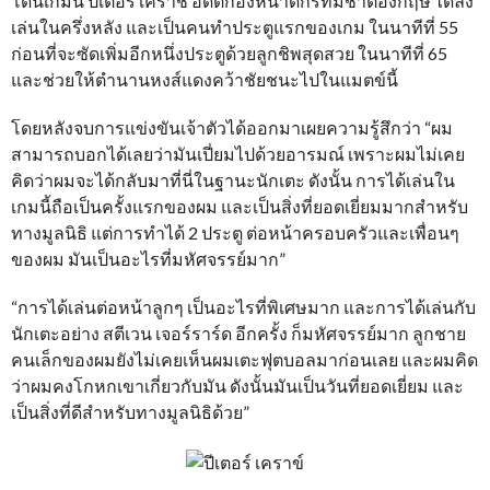
โดนเกมนี้ ปีเตอร์ เคราช์ อดีตกองหน้าดีกรีทีมชาติอังกฤษ ได้ลง
เล่นในครึ่งหลัง และเป็นคนทำประตูแรกของเกม ในนาทีที่ 55
ก่อนที่จะซัดเพิ่มอีกหนึ่งประตูด้วยลูกชิพสุดสวย ในนาทีที่ 65
และช่วยให้ตำนานหงส์แดงคว้าชัยชนะไปในแมตข์นี้
โดยหลังจบการแข่งขันเจ้าตัวได้ออกมาเผยความรู้สึกว่า “ผม
สามารถบอกได้เลยว่ามันเปี่ยมไปด้วยอารมณ์ เพราะผมไม่เคย
คิดว่าผมจะได้กลับมาที่นี่ในฐานะนักเตะ ดังนั้น การได้เล่นใน
เกมนี้ถือเป็นครั้งแรกของผม และเป็นสิ่งที่ยอดเยี่ยมมากสำหรับ
ทางมูลนิธิ แต่การทำได้ 2 ประตู ต่อหน้าครอบครัวและเพื่อนๆ
ของผม มันเป็นอะไรที่มหัศจรรย์มาก”
“การได้เล่นต่อหน้าลูกๆ เป็นอะไรที่พิเศษมาก และการได้เล่นกับ
นักเตะอย่าง สตีเวน เจอร์ราร์ด อีกครั้ง ก็มหัศจรรย์มาก ลูกชาย
คนเล็กของผมยังไม่เคยเห็นผมเตะฟุตบอลมาก่อนเลย และผมคิด
ว่าผมคงโกหกเขาเกี่ยวกับมัน ดังนั้นมันเป็นวันที่ยอดเยี่ยม และ
เป็นสิ่งที่ดีสำหรับทางมูลนิธิด้วย”