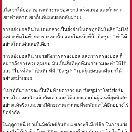
เมื่อเขาได้บอล เขาจะทำงานของเขาสำเร็จเสมอ และถ้าหาก
เขาทำพลาด เขาก็แค่แย่งบอลกลับมา!!!
การแย่งบอลคืนในแดนกลางเป็นสิ่งจำเป็นต่อทุกทีมในลีก ไม่ใช่
เฉพาะทีมในท้ายตารางเท่านั้น และในหน้าที่นี้ “บิสซูม่า” ทำได้
อย่างโดดเด่นเลยทีเดียว
การแย่งบอลคืน หมายถึงการครองบอล และการครองบอล ก็
หมายถึงการควบคุมเกม มันเป็นสิ่งที่ทุกทีมพยายามจะทำให้ได้
และ “ไบรท์ตัน” เป็นทีมที่มี “บิสซูม่า” เป็นผู้แย่งบอลคืนมาได้
อย่างสม่ำเสมอ
“ไบรท์ตัน” อาจจะเป็นทีมท้ายตาราง แต่ “บิสซูม่า” โชว์ฟอร์ม
อย่างโดดเด่นนัดแล้วนัดเล่า และได้ฉายแววเป็นผู้เล่นที่สุดพิเศษ
อย่างแท้จริง และเขามีศักยภาพมากพอที่จะพัฒนาได้อีกอย่างไร้
ขีดจำกัด
ในฤดูกาลนี้ เขาเป็นมิดฟิลด์อันดับ 4 ของพรีเมียร์ลีก ในการแย่ง
บอลคืนได้สำเร็จ โดยสถิติของเขาหายใจรดต้นคอ “เอ็นโกโล่ ก็