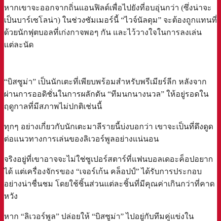
หากเขาจะออกจากถิ่นแอนฟิลด์เพื่อไปยังที่อบอุ่นกว่า (ซึ่งน่าจะ
เป็นบาร์เซโลน่า) ในช่วงซัมเมอร์นี้ “ไวจ์นัลดุม” จะต้องถูกแทนที่
ด้วยนักฟุตบอลที่เก่งกาจพอๆ กัน และไว้วางใจในการลงเล่น
แต่ละนัด
“บิสซูม่า” เป็นนักเตะที่เพียบพร้อมสำหรับพรีเมียร์ลีก หลังจาก
ผ่านการออดิชั่นในการผลักดัน “ทีมนกนางนวล” ให้อยู่รอดใน
ฤดูกาลที่มีสภาพไม่ปกติเช่นนี้
ทุกๆ อย่างเกี่ยวกับนักเตะมาลีรายนี้บ่งบอกว่า เขาจะเป็นที่ดึงดูด
ต่อแนวทางการเล่นของลิเวอร์พูลอย่างแน่นอน
จริงอยู่ที่เขาอาจจะไม่ใช่ซูเปอร์สตาร์ที่แฟนบอลเดอะค็อปอยาก
ได้ แต่เครื่องจักรของ “เจอร์เก้น คล็อปป์” ได้รับการประกอบ
อย่างน่าชื่นชม โดยใช้ชิ้นส่วนแต่ละชิ้นที่มีคุณค่าเกินกว่าที่คาด
หวัง
หาก “ลิเวอร์พูล” ปล่อยให้ “บิสซูม่า” ไปอยู่กับทีมคู่แข่งใน