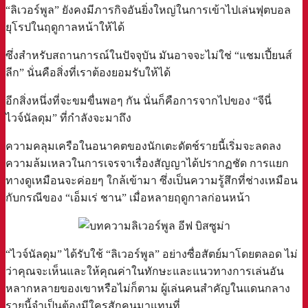
“ลิเวอร์พูล” ยังคงมีภารกิจอันยิ่งใหญ่ในการเข้าไปเล่นฟุตบอล
ยุโรปในฤดูกาลหน้าให้ได้
ซึ่งสำหรับสถานการณ์ในปัจจุบัน มันอาจจะไม่ใช่ “แชมเปี้ยนส์
ลีก” นั่นคือสิ่งที่เราต้องยอมรับให้ได้
อีกสิ่งหนึ่งที่จะขมขื่นพอๆ กัน นั่นก็คือการจากไปของ “จีนี่
ไวจ์นัลดุม” ที่กำลังจะมาถึง
ความคลุมเครือในอนาคตของนักเตะดัตช์รายนี้เริ่มจะลดลง
ความล้มเหลวในการเจรจาเรื่องสัญญาได้ปรากฏชัด การแยก
ทางดูเหมือนจะค่อยๆ ใกล้เข้ามา ซึ่งเป็นความรู้สึกที่ช่างเหมือน
กับกรณีของ “เอ็มเร่ ชาน” เมื่อหลายฤดูกาลก่อนหน้า
“ไวจ์นัลดุม” ได้รับใช้ “ลิเวอร์พูล” อย่างซื่อสัตย์มาโดยตลอด ไม่
ว่าคุณจะเห็นและให้คุณค่าในทักษะและแนวทางการเล่นอัน
หลากหลายของเขาหรือไม่ก็ตาม ผู้เล่นคนสำคัญในแดนกลาง
รายนี้จำเป็นต้องมีใครสักคนมาแทนที่