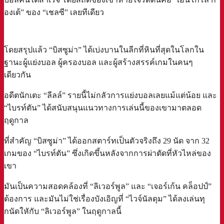
องเต้” ของ “เชลซี” เลยทีเดียว
โดยสรุปแล้ว “บิสซูม่า” ได้เบ่งบานในลีกที่หินที่สุดในโลกใน
ฐานะผู้แย่งบอล ผู้ครองบอล และผู้สร้างสรรค์เกมในคนๆ
เดียวกัน
อดีตนักเตะ “ลีลล์” รายนี้ไม่กลัวการแย่งบอลเลยแม้แต่น้อย และ
“ไบรท์ตัน” ได้สนับสนุนแนวทางการเล่นนี้ของเขามาตลอด
ฤดูกาล
ที่สำคัญ “บิสซูม่า” ได้ออกสตาร์ทเป็นตัวจริงถึง 29 นัด จาก 32
เกมของ “ไบรท์ตัน” ซึ่งเกิดขึ้นหลังจากการผ่าตัดที่หัวไหล่ของ
เขา
มันเป็นความสอดคล้องที่ “ลิเวอร์พูล” และ “เจอร์เก้น คล็อปป์”
ต้องการ และมันไม่ใช่เรื่องบังเอิญที่ “ไวจ์นัลดุม” ได้ลงเล่นทุ
กนัดใหักับ “ลิเวอร์พูล” ในฤดูกาลนี้