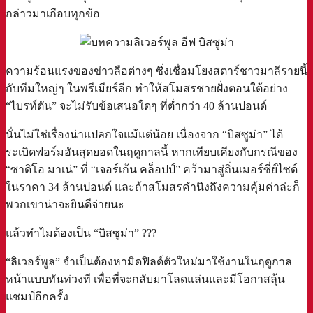
กล่าวมาเกือบทุกข้อ
ความร้อนแรงของข่าวลือต่างๆ ซึ่งเชื่อมโยงสตาร์ชาวมาลีรายนี้
กับทีมใหญ่ๆ ในพรีเมียร์ลีก ทำให้สโมสรชายฝั่งตอนใต้อย่าง
“ไบรท์ตัน” จะไม่รับข้อเสนอใดๆ ที่ต่ำกว่า 40 ล้านปอนด์
นั่นไม่ใช่เรื่องน่าแปลกใจแม้แต่น้อย เนื่องจาก “บิสซูม่า” ได้
ระเบิดฟอร์มอันสุดยอดในฤดูกาลนี้ หากเทียบเคียงกับกรณีของ
“ซาดิโอ มาเน่” ที่ “เจอร์เก้น คล็อปป์” คว้ามาสู่ถิ่นเมอร์ซี่ย์ไซด์
ในราคา 34 ล้านปอนด์ และถ้าสโมสรคำนึงถึงความคุ้มค่าล่ะก็
พวกเขาน่าจะยินดีจ่ายนะ
แล้วทำไมต้องเป็น “บิสซูม่า” ???
“ลิเวอร์พูล” จำเป็นต้องหามิดฟิลด์ตัวใหม่มาใช้งานในฤดูกาล
หน้าแบบทันท่วงที เพื่อที่จะกลับมาโลดแล่นและมีโอกาสลุ้น
แชมป์อีกครั้ง