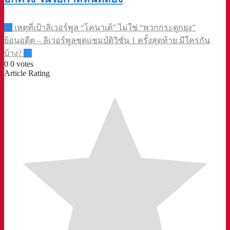
Post
←
เหตุที่เป้าลิเวอร์พูล “โคนาเต้” ไม่ใช่ “พวกกระดูกยุง”
navigation
ย้อนอดีต – ลิเวอร์พูลชุดแชมป์ดิวิชั่น 1 ครั้งสุดท้าย มีใครกัน
บ้าง?
→
0
0
votes
Article Rating