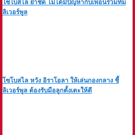
โซโบสไล ย้ำชัด ไม่ได้มีปัญหากับเพื่อนร่วมทีม
ลิเวอร์พูล
โซโบสไล หวัง อิราโอลา ให้เล่นกองกลาง ชี้
ลิเวอร์พูล ต้องรับมือลูกตั้งเตะให้ดี