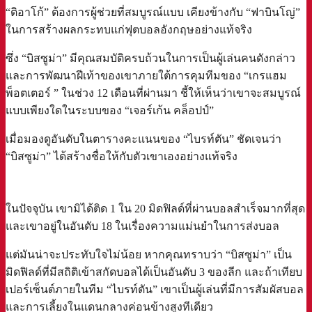
“ติอาโก้” ต้องการผู้ช่วยที่สมบูรณ์แบบ เคียงข้างกับ “ฟาบินโญ่”
ในการสร้างผลกระทบแก่ฟุตบอลอังกฤษอย่างแท้จริง
ซึ่ง “บิสซูม่า” มีคุณสมบัติครบถ้วนในการเป็นผู้เล่นคนดังกล่าว
และการพัฒนาฝีเท้าของเขาภายใต้การคุมทีมของ “เกรแฮม
พ็อตเตอร์ ” ในช่วง 12 เดือนที่ผ่านมา ชี้ให้เห็นว่าเขาจะสมบูรณ์
แบบเพียงใดในระบบของ “เจอร์เก้น คล็อปป์”
เมื่อมองดูอันดับในตารางคะแนนของ “ไบรท์ตัน” ชัดเจนว่า
“บิสซูม่า” ได้สร้างชื่อให้กับตัวเขาเองอย่างแท้จริง
ในปัจจุบัน เขามิได้ติด 1 ใน 20 มิดฟิลด์ที่ผ่านบอลสำเร็จมากที่สุด
และเขาอยู่ในอันดับ 18 ในเรื่องความแม่นยำในการส่งบอล
แต่มันน่าจะประทับใจไม่น้อย หากคุณทราบว่า “บิสซูม่า” เป็น
มิดฟิลด์ที่มีสถิติเข้าสกัดบอลได้เป็นอันดับ 3 ของลีก และถ้าเทียบ
เปอร์เซ็นต์ภายในทีม “ไบรท์ตัน” เขาเป็นผู้เล่นที่มีการสัมผัสบอล
และการเลี้ยงในแดนกลางค่อนข้างสูงทีเดียว