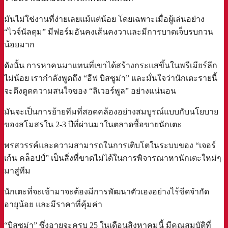
มันไม่ใช่งานที่ง่ายเลยแม้แต่น้อย โดยเฉพาะเมื่อผู้เล่นอย่าง
“ไวจ์นัลดุม” มีฟอร์มอันคงเส้นคงวาและมีการบาดเจ็บรบกวน
น้อยมาก
ดังนั้น การหาคนมาแทนที่เขาได้สร้างกระแสขึ้นในพรีเมียร์ลีก
ไม่น้อย เรากำลังพูดถึง “อีฟ บิสซูม่า” และมั่นใจว่านักเตะรายนี้
จะดึงดูดความสนใจของ “ลิเวอร์พูล” อย่างแน่นอน
มันจะเป็นการย้ายทีมที่สอดคล้องอย่างสมบูรณ์แบบกับนโยบาย
ของสโมสรใน 2-3 ปีที่ผ่านมาในตลาดซื้อขายนักเตะ
พรสวรรค์และความสามารถในการเติบโตในระบบของ “เจอร์
เก้น คล็อปป์” เป็นสิ่งที่ขาดไม่ได้ในการพิจารณาหานักเตะใหม่ๆ
มาสู่ทีม
นักเตะที่จะเข้ามาจะต้องมีการพัฒนาตัวเองอย่างไร้ขีดจำกัด
อายุน้อย และมีราคาที่คุ้มค่า
“บิสซูม่า” ซึ่งอายุจะครบ 25 ในเดือนสิงหาคมนี้ มีคุณสมบัติที่