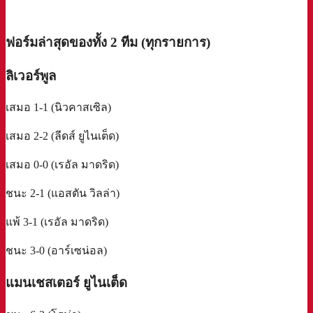
ฟอร์มล่าสุดของทั้ง 2 ทีม (ทุกรายการ)
ลิเวอร์พูล
เสมอ 1-1 (นิวคาสเซิล)
เสมอ 2-2 (ลีดส์ ยูไนเต็ด)
เสมอ 0-0 (เรอัล มาดริด)
ชนะ 2-1 (แอสตัน วิลล่า)
แพ้ 3-1 (เรอัล มาดริด)
ชนะ 3-0 (อาร์เซน่อล)
แมนเชสเตอร์ ยูไนเต็ด