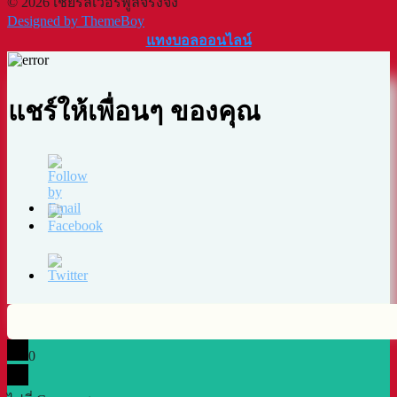
© 2026 เชียร์ลิเวอร์พูลจริงจัง
Designed by ThemeBoy
แทงบอลออนไลน์
แชร์ให้เพื่อนๆ ของคุณ
0