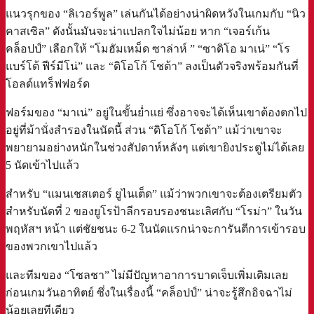
แนวรุกของ “ลิเวอร์พูล” เล่นกันได้อย่างน่าผิดหวังในเกมกับ “นิว
คาสเซิล” ดังนั้นมันจะน่าแปลกใจไม่น้อย หาก “เจอร์เก้น
คล็อปป์” เลือกให้ “โมฮัมเหม็ด ซาล่าห์ ” “ซาดิโอ มาเน่” “โร
แบร์โต้ ฟีร์มีโน่” และ “ดิโอโก้ โชต้า” ลงเป็นตัวจริงพร้อมกันที่
โอลด์แทร็ฟฟอร์ด
ฟอร์มของ “มาเน่” อยู่ในขั้นย่ำแย่ ซึ่งอาจจะได้เห็นเขาต้องตกไป
อยู่ที่ม้านั่งสำรองในนัดนี้ ส่วน “ดิโอโก้ โชต้า” แม้ว่าเขาจะ
พยายามอย่างหนักในช่วงสัปดาห์หลังๆ แต่เขายิงประตูไม่ได้เลย
5 นัดเข้าไปแล้ว
สำหรับ “แมนเชสเตอร์ ยูไนเต็ด” แม้ว่าพวกเขาจะต้องเตรียมตัว
สำหรับนัดที่ 2 ของยูโรป้าลีกรอบรองชนะเลิศกับ “โรม่า” ในวัน
พฤหัสฯ หน้า แต่ชัยชนะ 6-2 ในนัดแรกน่าจะการันตีการเข้ารอบ
ของพวกเขาไปแล้ว
และทีมของ “โซลชา” ไม่มีปัญหาอาการบาดเจ็บเพิ่มเติมเลย
ก่อนเกมวันอาทิตย์ ซึ่งในเรื่องนี้ “คล็อปป์” น่าจะรู้สึกอิจฉาไม่
น้อยเลยทีเดียว