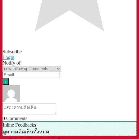
Subscribe
Login
Notify of
0
Comments
Inline Feedbacks
ดูความคิดเห็นทั้งหมด