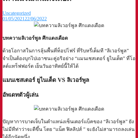
Uncategorized
01/05/2021
22/06/2022
บทความลิเวอร์พูล ศึกแดงเดือด
ด้วยโอกาสในการลุ้นพื้นที่ท็อปโฟร์ ที่ริบหรี่เต็มที “ลิเวอร์พูล”
จำเป็นต้องบุกไปเอาชนะคู่อริอย่าง “แมนเชสเตอร์ ยูไนเต็ด” ที่โอ
ลด์แทร็ฟฟอร์ด เย็นวันอาทิตย์นี้ให้ได้
แมนเชสเตอร์ ยูไนเต็ด VS ลิเวอร์พูล
อัพเดทตัวผู้เล่น
ปัญหาการบาดเจ็บในตำแหน่งเซ็นเตอร์แบ็คของ “ลิเวอร์พูล” ยัง
ไม่มีทีท่าว่าจะดีขึ้น โดย “แน็ต ฟิลลิปส์ ” จะยังไม่สามารถลงเล่น
ได้อีกนัดหนึ่ง