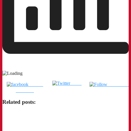
Tweet
แชร์บน
ติดตามเรา
Facebook
Related posts: