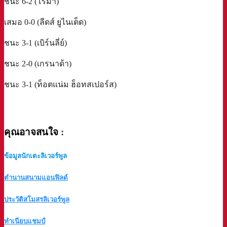
ชนะ 6-2 (โรม่า)
เสมอ 0-0 (ลีดส์ ยูไนเต็ด)
ชนะ 3-1 (เบิร์นลี่ย์)
ชนะ 2-0 (เกรนาด้า)
ชนะ 3-1 (ท็อตแน่ม ฮ็อทสเปอร์ส)
a
คุณอาจสนใจ
:
ข้อมูลนักเตะลิเวอร์พูล
ตำนานสนามแอนฟิลด์
ประวัติสโมสรลิเวอร์พูล
ทำเนียบแชมป์