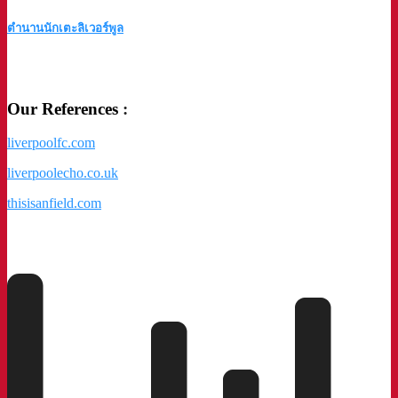
ตำนานนักเตะลิเวอร์พูล
a
Our References
:
liverpoolfc.com
liverpoolecho.co.uk
thisisanfield.com