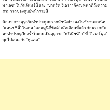
พาเลซ” ในวันจันทร์นี้ และ “ปาทริค วิเอร่า” ก็ตระหนักดีถึงความ
สามารถของศูนย์หน้ารายนี้
นักเตะชาวอุรุกวัยทำประตูชัยจากม้านั่งสำรองในชัยชนะเหนือ
“แมนฯ ซิตี้” ในเกม “คอมมูนิตี้ชิลด์” เมื่อเดือนที่แล้ว ก่อนจะกลับ
มาทำประตูอีกครั้งในเกมเปิดฤดูกาล “พรีเมียร์ลีก” ที่ “ลิเวอร์พูล”
บุกไปเสมอกับ “ฟูแล่ม”