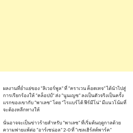
ผลงานที่ย่ำแย่ของ “ลิเวอร์พูล” ที่ “คราเวน ค็อตเทจ” ได้นำไปสู่
การเรียกร้องให้ “คล็อปป์” ส่ง “นูนเญซ” ลงเป็นตัวจริงเป็นครั้ง
แรกของเขากับ “พาเลซ” โดย “โรแบร์โต้ ฟีร์มีโน่” มีแนวโน้มที่
จะต้องหลีกทางให้
นั่นอาจจะเป็นข่าวร้ายสำหรับ “พาเลซ” ที่เริ่มต้นฤดูกาลด้วย
ความพ่ายแพ้ต่อ “อาร์เซน่อล” 2-0 ที่ “เซลเฮิร์สต์พาร์ค”