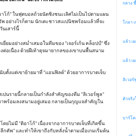
กลาง ชี้
“ติอาโก้” ในฟุตบอลถ้วยนัดชิงชนะเลิศไม่เป็นไปตามแผน
ัพ อย่างไรก็ตาม นักเตะชาวสเแปนิชพร้อมแล้วที่จะ
โกลา เ
เสาร์นี้⁣
แล้ว เผ
เยี่ยมอย่างสม่ำเสมอในทีมของ “เจอร์เก้น คล็อปป์” ซึ่ง
ต่อเนื่อง ด้วยฝีเท้าดุจมายากลของเขาบนพื้นสนาม
แล้ว เผ
 นับตั้งแต่เขาย้ายมาที่ “แอนฟิลด์” ด้วยอาการบาดเจ็บ
ลิเวอร์
เปนรายนี้กลายเป็นกำลังสำคัญของทีม “ลิเวอร์พูล”
ตัวจริง
ขาพร้อมลงสนามอยู่เสมอ กลายเป็นกุญแจสำคัญใน
บาร์โค
ดยไม่มี “ติอาโก้” เนื่องจากอาการบาดเจ็บที่เกิดขึ้น
ีกคัพ” และทำให้เขาถึงกับหลั่งน้ำตามเมื่อเกมเริ่มต้น