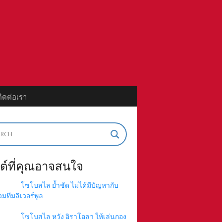
ติดต่อเรา
ต์ที่คุณอาจสนใจ
โซโบสไล ย้ำชัด ไม่ได้มีปัญหากับ
่วมทีมลิเวอร์พูล
โซโบสไล หวัง อิราโอลา ให้เล่นกอง