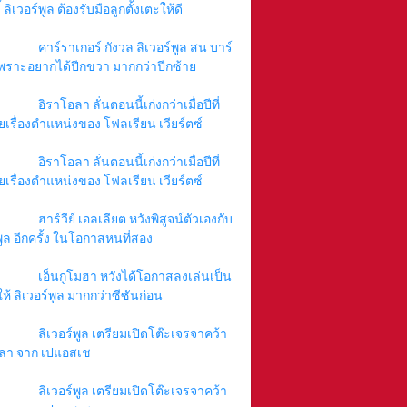
 ลิเวอร์พูล ต้องรับมือลูกตั้งเตะให้ดี
คาร์ราเกอร์ กังวล ลิเวอร์พูล สน บาร์
พราะอยากได้ปีกขวา มากกว่าปีกซ้าย
อิราโอลา ลั่นตอนนี้เก่งกว่าเมื่อปีที่
ยเรื่องตำแหน่งของ โฟลเรียน เวียร์ตซ์
อิราโอลา ลั่นตอนนี้เก่งกว่าเมื่อปีที่
ยเรื่องตำแหน่งของ โฟลเรียน เวียร์ตซ์
ฮาร์วีย์ เอลเลียต หวังพิสูจน์ตัวเองกับ
พูล อีกครั้ง ในโอกาสหนที่สอง
เอ็นกูโมฮา หวังได้โอกาสลงเล่นเป็น
ให้ ลิเวอร์พูล มากกว่าซีซันก่อน
ลิเวอร์พูล เตรียมเปิดโต๊ะเจรจาคว้า
ลา จาก เปแอสเช
ลิเวอร์พูล เตรียมเปิดโต๊ะเจรจาคว้า