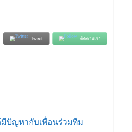
Tweet
ติดตามเรา
้มีปัญหากับเพื่อนร่วมทีม