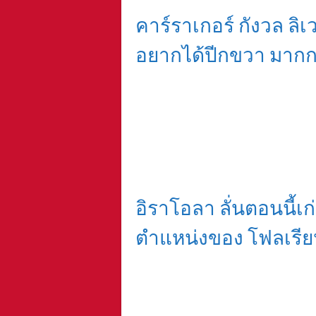
คาร์ราเกอร์ กังวล ลิ
อยากได้ปีกขวา มากกว
อิราโอลา ลั่นตอนนี้เก่ง
ตำแหน่งของ โฟลเรียน 