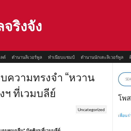
ลจริงจัง
ลด์
ตำนานลิเวอร์พูล
ทำเนียบแชมป์
ตำนานนักเตะลิเวอร์พูล
ยมลบความทรงจำ “หวาน
 ที่เวมบลีย์⁣
โพส
Uncategorized
เพื่อนร
มขมกลืน” นัดชิงฯ ที่เวมบลีย์⁣