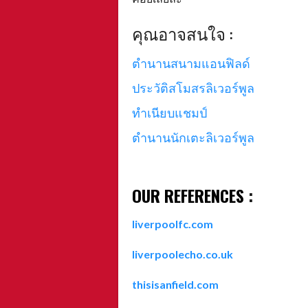
คุณอาจสนใจ :
ตำนานสนามแอนฟิลด์
ประวัติสโมสรลิเวอร์พูล
ทำเนียบแชมป์
ตำนานนักเตะลิเวอร์พูล
a
OUR REFERENCES
:
liverpoolfc.com
liverpoolecho.co.uk
thisisanfield.com