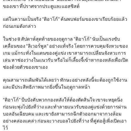
ของเขา ที่ปราศจากประตูและแอสซิสต์
แต่ในความเป็นจริง “ติอาโก้” ค้นพบฟอร์มของเขาเรียบร้อยแล้ว
ก่อนเกมดังกล่าว
ในช่วง 8 สัปดาห์สุดท้ายของฤดูกาล “ติอาโก้” นับเป็นแรงขับ
เคลื่อนของ “ลิเวอร์พูล” อย่างแท้จริง โดยการควบคุมจังหวะของ
เกม แม้กระทั่งในแดนของคู่แข่ง เขาสามารถเปลี่ยนจังหวะการ
เล่น หาช่องว่างในแนวรับ หรือไม่ก็เลี้ยงจี้เข้าหากองหลังเพื่อเปิด
ช่องด้วยตัวของเขาเอง
คุณสามารถเดิมพันได้เลยว่า ทักษะอย่างหลังนี้จะต้องถูกใช้งาน
และมีประสิทธิภาพมากยิ่งขึ้นในฤดูกาลหน้า
“ติอาโก้” บีบบังคับพวกกองหลังให้ต้องตัดสินใจ เขาจะหยุดนิ่ง
ก่อนจะพุ่งไปยังที่ว่าง และทำลายแนวรับของคู่แข่งด้วยการผ่าน
บอลอันเฉียบคม และเขายังสามารถฉีกตัวออกมาจากวงล้อม
อย่างคล่องแคล่ว ก่อนจะวางบอลไปยังที่ว่าง ที่คู่ต่อสู้เพิ่งเปิดเอา
ไว้