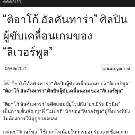
ติดต่อเรา
“ติอาโก้ อัลคันทาร่า” ศิลปิน
ผู้ขับเคลื่อนเกมของ
“ลิเวอร์พูล”
06/06/2021
Uncategorized
“ติอาโก้ อัลคันทาร่า” ศิลปินผู้ขับเคลื่อนเกมของ “ลิเวอร์พูล”
“ติอาโก้ อัลคันทาร่า” อดีตแชมป์ยุโรปกับ “บาเยิร์น มิวนิค”
เป็นการเซ็นสัญญาที่ “ไม่ปกติ” นักของ “ลิเวอร์พูล” ผู้ซึ่งบางทียัง
ไม่ต้องการให้ฤดูกาลจบลง
แฟนๆ “ลิเวอร์พูล” ใช้เวลาไม่น้อยในการยอมรับและเชื่อความ