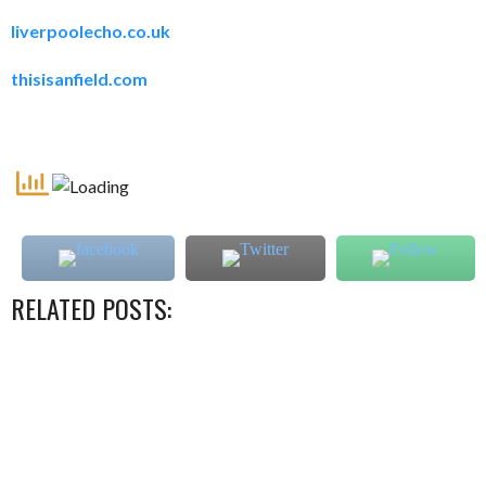
liverpoolecho.co.uk
thisisanfield.com
a
RELATED POSTS: