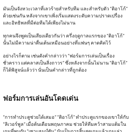
มันเป็นจังหวะเวลาที่เลวร้ายสำหรับทีม และสำหรับตัว “ติอาโก้”
ด้วยเช่นกัน หลังจากเขาเพิ่งเริ่มแสดงระดับความปราดเปรื่อง
และอิทธิพลที่มีต่อทีมได้เพียงไม่นาน
ทุกคนจึงพูดเป็นเสียงเดียวกันว่า ครึ่งฤดูกาลแรกของ “ติอาโก้”
นั้นไม่มีความน่าตื่นเต้นเหมือนอย่างที่แฟนๆ คาดคิดไว้
อย่างไรก็ตาม เช่นดังคำกล่าวว่า “ฟอร์มการเล่นเป็นเรื่อง
ชั่วคราว แต่คลาสเป็นสิ่งถาวร” ซึ่งหลังจากนั้นไม่นาน “ติอาโก้”
ก็ได้พิสูจน์แล้วว่า นั่นเป็นคำกล่าวที่ถูกต้อง
a
ฟอร์มการเล่นอันโดดเด่น
“การทำประตูช่วยได้เสมอ” “ติอาโก้” ทำประตูแรกของเขาให้กับ
“ลิเวอร์พูล” เมื่อต้นเดือนพฤษภาคม ช่วยให้ทีมคว้าสามแต้มใน
เกมที่พบกับ “เซาแธมป์ตัน” นับเป็นการสิ้นสุดเกมแล้วเกมเล่า