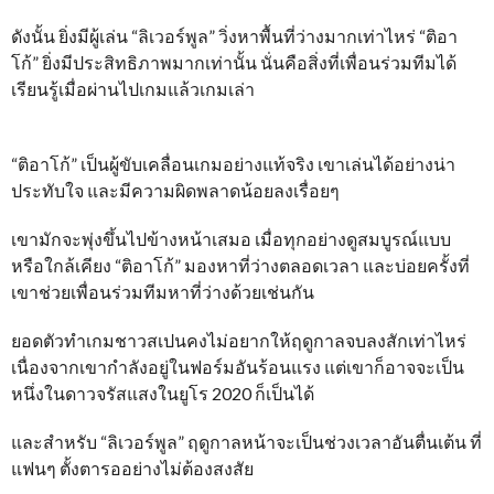
ดังนั้น ยิ่งมีผู้เล่น “ลิเวอร์พูล” วิ่งหาพื้นที่ว่างมากเท่าไหร่ “ติอา
โก้” ยิ่งมีประสิทธิภาพมากเท่านั้น นั่นคือสิ่งที่เพื่อนร่วมทีมได้
เรียนรู้เมื่อผ่านไปเกมแล้วเกมเล่า
“ติอาโก้” เป็นผู้ขับเคลื่อนเกมอย่างแท้จริง เขาเล่นได้อย่างน่า
ประทับใจ และมีความผิดพลาดน้อยลงเรื่อยๆ
เขามักจะพุ่งขึ้นไปข้างหน้าเสมอ เมื่อทุกอย่างดูสมบูรณ์แบบ
หรือใกล้เคียง “ติอาโก้” มองหาที่ว่างตลอดเวลา และบ่อยครั้งที่
เขาช่วยเพื่อนร่วมทีมหาที่ว่างด้วยเช่นกัน
ยอดตัวทำเกมชาวสเปนคงไม่อยากให้ฤดูกาลจบลงสักเท่าไหร่
เนื่องจากเขากำลังอยู่ในฟอร์มอันร้อนแรง แต่เขาก็อาจจะเป็น
หนึ่งในดาวจรัสแสงในยูโร 2020 ก็เป็นได้
และสำหรับ “ลิเวอร์พูล” ฤดูกาลหน้าจะเป็นช่วงเวลาอันตื่นเต้น ที่
แฟนๆ ตั้งตารออย่างไม่ต้องสงสัย