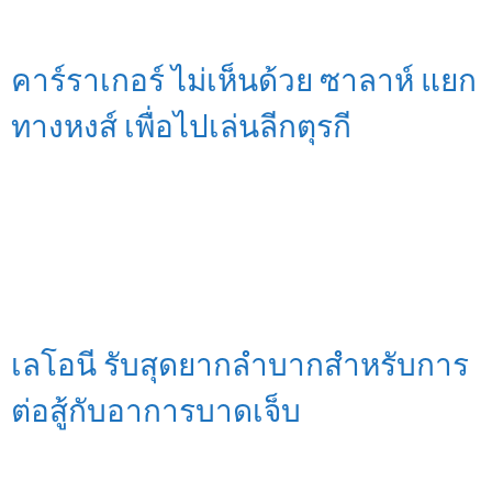
คาร์ราเกอร์ ไม่เห็นด้วย ซาลาห์ แยก
ทางหงส์ เพื่อไปเล่นลีกตุรกี
เลโอนี รับสุดยากลำบากสำหรับการ
ต่อสู้กับอาการบาดเจ็บ