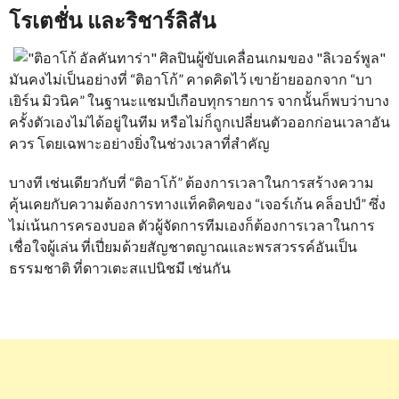
โรเตชั่น และริชาร์ลิสัน
มันคงไม่เป็นอย่างที่ “ติอาโก้” คาดคิดไว้ เขาย้ายออกจาก “บา
เยิร์น มิวนิค” ในฐานะแชมป์เกือบทุกรายการ จากนั้นก็พบว่าบาง
ครั้งตัวเองไม่ได้อยู่ในทีม หรือไม่ก็ถูกเปลี่ยนตัวออกก่อนเวลาอัน
ควร โดยเฉพาะอย่างยิ่งในช่วงเวลาที่สำคัญ
บางที เช่นเดียวกับที่ “ติอาโก้” ต้องการเวลาในการสร้างความ
คุ้นเคยกับความต้องการทางแท็คติคของ “เจอร์เก้น คล็อปป์” ซึ่ง
ไม่เน้นการครองบอล ตัวผู้จัดการทีมเองก็ต้องการเวลาในการ
เชื่อใจผู้เล่น ที่เปี่ยมด้วยสัญชาตญาณและพรสวรรค์อันเป็น
ธรรมชาติ ที่ดาวเตะสแปนิชมี เช่นกัน