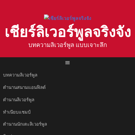
Skip
to
content
เชียร์ลิเวอร์พูลจริงจัง
บทความลิเวอร์พูล แบบเจาะลึก
บทความลิเวอร์พูล
ตำนานสนามแอนฟิลด์
ตำนานลิเวอร์พูล
ทำเนียบแชมป์
ตำนานนักเตะลิเวอร์พูล