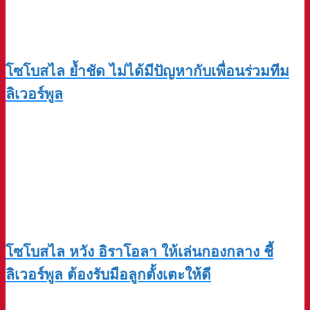
โซโบสไล ย้ำชัด ไม่ได้มีปัญหากับเพื่อนร่วมทีม
ลิเวอร์พูล
โซโบสไล หวัง อิราโอลา ให้เล่นกองกลาง ชี้
ลิเวอร์พูล ต้องรับมือลูกตั้งเตะให้ดี