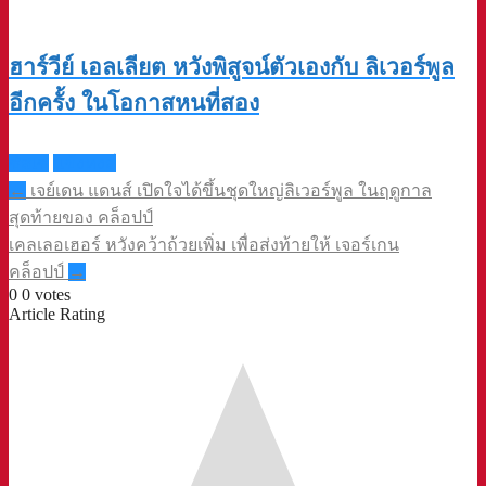
ฮาร์วีย์ เอลเลียต หวังพิสูจน์ตัวเองกับ ลิเวอร์พูล
อีกครั้ง ในโอกาสหนที่สอง
ซิสเซ
แข้งหงส์
Post
←
เจย์เดน แดนส์ เปิดใจได้ขึ้นชุดใหญ่ลิเวอร์พูล ในฤดูกาล
navigation
สุดท้ายของ คล็อปป์
เคลเลอเฮอร์ หวังคว้าถ้วยเพิ่ม เพื่อส่งท้ายให้ เจอร์เกน
คล็อปป์
→
0
0
votes
Article Rating