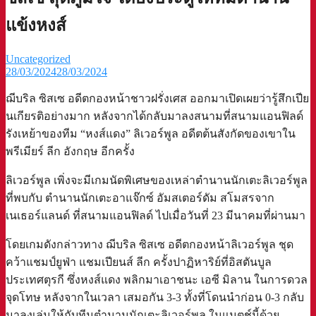
แข้งหงส์
Uncategorized
28/03/2024
28/03/2024
ฌีบริล ซิสเซ อดีตกองหน้าชาวฝรั่งเศส ออกมาเปิดเผยว่ารู้สึกเปีย
นเกียรติอย่างมาก หลังจากได้กลับมาลงสนามที่สนามแอนฟิลด์
รังเหย้าของทีม “หงส์แดง” ลิเวอร์พูล อดีตต้นสังกัดของเขาใน
พรีเมียร์ ลีก อังกฤษ อีกครั้ง
ลิเวอร์พูล เพิ่งจะมีเกมนัดพิเศษของเหล่าตำนานนักเตะลิเวอร์พูล
ที่พบกับ ตำนานนักเตะอาแจ๊กซ์ อัมสเตอร์ดัม สโมสรจาก
เนเธอร์แลนด์ ที่สนามแอนฟิลด์ ไปเมื่อวันที่ 23 มีนาคมที่ผ่านมา
โดยเกมดังกล่าวทาง ฌีบริล ซิสเซ อดีตกองหน้าลิเวอร์พูล ชุด
คว้าแชมป์ยูฟ่า แชมเปียนส์ ลีก ครั้งปาฏิหาริย์ที่อิสตันบูล
ประเทศตุรกี ซึ่งหงส์แดง พลิกมาเอาชนะ เอซี มิลาน ในการดวล
จุดโทษ หลังจากในเวลา เสมอกัน 3-3 ทั้งที่โดนนำก่อน 0-3 กลับ
มาลงเล่นให้กับทีมตำนานนักเตะลิเวอร์พูล ในแมตช์นี้ด้วย