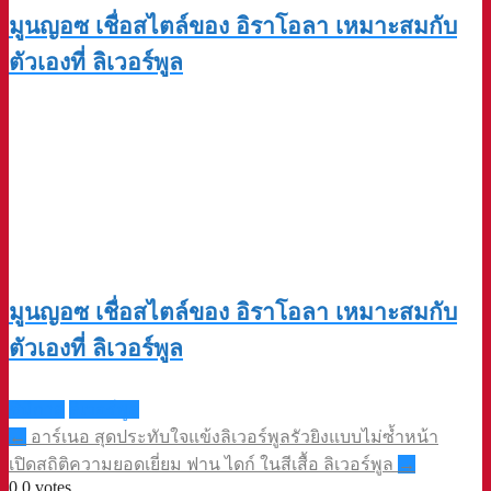
มูนญอซ เชื่อสไตล์ของ อิราโอลา เหมาะสมกับ
ตัวเองที่ ลิเวอร์พูล
มูนญอซ เชื่อสไตล์ของ อิราโอลา เหมาะสมกับ
ตัวเองที่ ลิเวอร์พูล
ซิมิกาส
ลิเวอร์พูล
Post
←
อาร์เนอ สุดประทับใจแข้งลิเวอร์พูลรัวยิงแบบไม่ซ้ำหน้า
navigation
เปิดสถิติความยอดเยี่ยม ฟาน ไดก์ ในสีเสื้อ ลิเวอร์พูล
→
0
0
votes