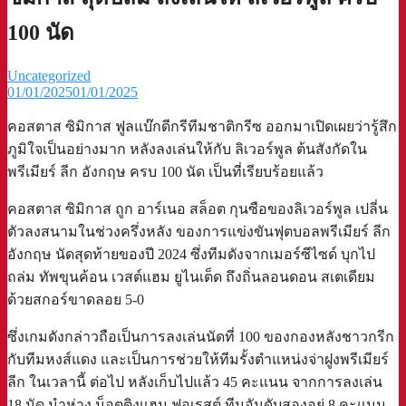
100 นัด
Uncategorized
01/01/2025
01/01/2025
คอสตาส ซิมิกาส ฟูลแบ๊กดีกรีทีมชาติกรีซ ออกมาเปิดเผยว่ารู้สึก
ภูมิใจเป็นอย่างมาก หลังลงเล่นให้กับ ลิเวอร์พูล ต้นสังกัดใน
พรีเมียร์ ลีก อังกฤษ ครบ 100 นัด เป็นที่เรียบร้อยแล้ว
คอสตาส ซิมิกาส ถูก อาร์เนอ สล็อต กุนซือของลิเวอร์พูล เปลี่น
ตัวลงสนามในช่วงครึ่งหลัง ของการแข่งขันฟุตบอลพรีเมียร์ ลีก
อังกฤษ นัดสุดท้ายของปี 2024 ซึ่งทีมดังจากเมอร์ซีไซด์ บุกไป
ถล่ม ทัพขุนค้อน เวสต์แฮม ยูไนเต็ด ถึงถิ่นลอนดอน สเตเดียม
ด้วยสกอร์ขาดลอย 5-0
ซึ่งเกมดังกล่าวถือเป็นการลงเล่นนัดที่ 100 ของกองหลังชาวกรีก
กับทีมหงส์แดง และเป็นการช่วยให้ทีมรั้งตำแหน่งจ่าฝูงพรีเมียร์
ลีก ในเวลานี้ ต่อไป หลังเก็บไปแล้ว 45 คะแนน จากการลงเล่น
18 นัด นำห่าง น็อตติงแฮม ฟอเรสต์ ทีมอันดับสองอยู่ 8 คะแนน