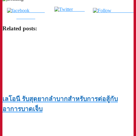
Tweet
แชร์บน
ติดตามเรา
Facebook
Related posts:
เลโอนี รับสุดยากลำบากสำหรับการต่อสู้กับ
อาการบาดเจ็บ