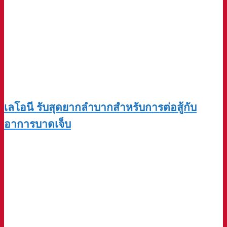
เลโอนี รับสุดยากลำบากสำหรับการต่อสู้กับ
อาการบาดเจ็บ