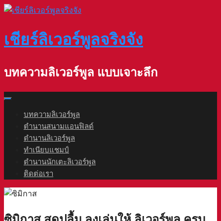
Skip
to
content
เชียร์ลิเวอร์พูลจริงจัง
บทความลิเวอร์พูล แบบเจาะลึก
บทความลิเวอร์พูล
ตำนานสนามแอนฟิลด์
ตำนานลิเวอร์พูล
ทำเนียบแชมป์
ตำนานนักเตะลิเวอร์พูล
ติดต่อเรา
ซิมิกาส สุดปลื้ม ลงเล่นให้ ลิเวอร์พูล ครบ