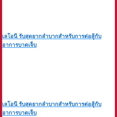
เลโอนี รับสุดยากลำบากสำหรับการต่อสู้กับ
อาการบาดเจ็บ
เลโอนี รับสุดยากลำบากสำหรับการต่อสู้กับ
อาการบาดเจ็บ