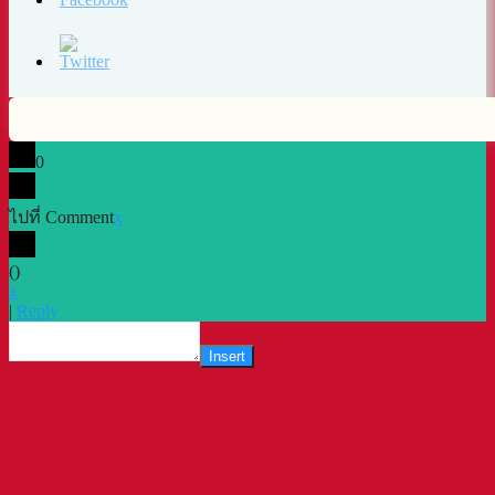
0
ไปที่ Comment
x
(
)
x
|
Reply
Insert