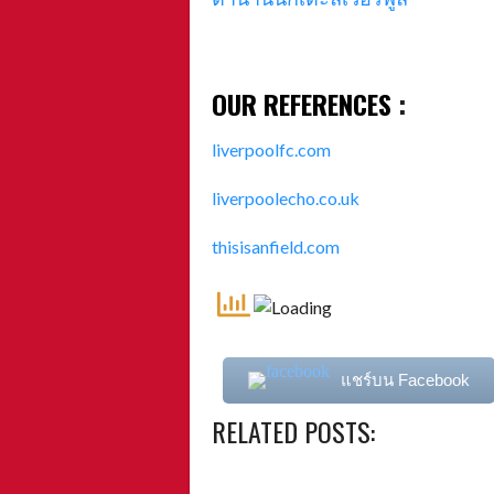
A
OUR REFERENCES
:
liverpoolfc.com
liverpoolecho.co.uk
thisisanfield.com
แชร์บน Facebook
RELATED POSTS: