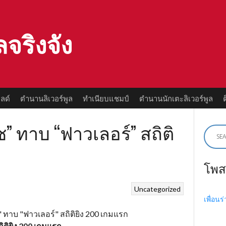
ลจริงจัง
ลด์
ตำนานลิเวอร์พูล
ทำเนียบแชมป์
ตำนานนักเตะลิเวอร์พูล
ช” ทาบ “ฟาวเลอร์” สถิติ
โพส
Uncategorized
เพื่อนร
ถิติยิง 200 เกมแรก