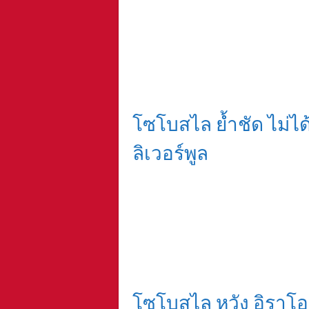
โซโบสไล ย้ำชัด ไม่ได
ลิเวอร์พูล
โซโบสไล หวัง อิราโอล