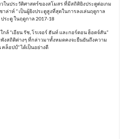
เดียวในประวัติศาสตร์ของสโมสร ที่มีสถิติยิงประตูต่อเกม
“ซาล่าห์ ” เป็นผู้ยิงประตูสูงที่สุดในการลงเล่นฤดูกาล
44 ประตู ในฤดูกาล 2017-18
ใกล้ “เอียน รัช, โรเจอร์ ฮันท์ และกอร์ดอน ฮ็อดจ์สัน”
พังสถิติต่างๆ ที่กล่าวมาทั้งหมดคงจะยืนยันถึงความ
คล็อปป์” ได้เป็นอย่างดี