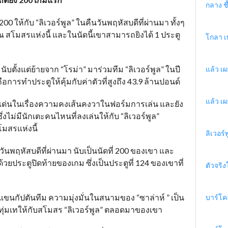
กลาง ชี้
 200 ให้กับ “ลิเวอร์พูล” ในคืนวันพฤหัสบดีที่ผ่านมา ทั้งๆ
้น ณ สโมสรแห่งนี้ และในนัดนี้เขาสามารถยิงได้ 1 ประตู
โกลา เ
นับตั้งแต่ย้ายจาก “โรม่า” มาร่วมทีม “ลิเวอร์พูล” ในปี
แล้ว เผ
การทำประตูให้คุ้มกับค่าตัวที่สูงถึง 43.9 ล้านปอนด์
แล้ว เผ
ดเด่นในเรื่องความคงเส้นคงวาในฟอร์มการเล่น และยัง
งไม่มีนักเตะคนไหนที่ลงเล่นให้กับ “ลิเวอร์พูล”
โมสรแห่งนี้
ลิเวอร์
ืนวันพฤหัสบดีที่ผ่านมา นับเป็นนัดที่ 200 ของเขา และ
ด้วยประตูปิดท้ายของเกม ซึ่งเป็นประตูที่ 124 ของเขาที่
ตัวจริง
ัปตันทีม ความมุ่งมั่นในสนามของ “ซาล่าห์ ” เป็น
บาร์โค
มทุ่มเทให้กับสโมสร “ลิเวอร์พูล” ตลอดมาของเขา