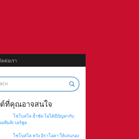
ติดต่อเรา
ต์ที่คุณอาจสนใจ
โซโบสไล ย้ำชัด ไม่ได้มีปัญหากับ
่วมทีมลิเวอร์พูล
โซโบสไล หวัง อิราโอลา ให้เล่นกอง