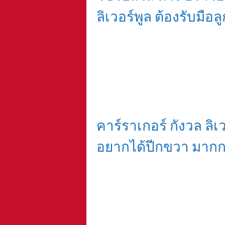
ลิเวอร์พูล ต้องรับมือลู
คาร์ราเกอร์ กังวล ลิ
อยากได้ปีกขวา มากกว