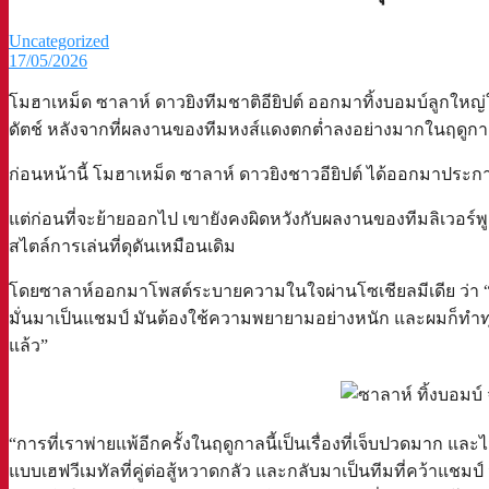
Uncategorized
17/05/2026
โมฮาเหม็ด ซาลาห์ ดาวยิงทีมชาติอียิปต์ ออกมาทิ้งบอมบ์ลูกใหญ่
ดัตช์ หลังจากที่ผลงานของทีมหงส์แดงตกต่ำลงอย่างมากในฤดูกา
ก่อนหน้านี้ โมฮาเหม็ด ซาลาห์ ดาวยิงชาวอียิปต์ ได้ออกมาประก
แต่ก่อนที่จะย้ายออกไป เขายังคงผิดหวังกับผลงานของทีมลิเวอร์พ
สไตล์การเล่นที่ดุดันเหมือนเดิม
โดยซาลาห์ออกมาโพสต์ระบายความในใจผ่านโซเชียลมีเดีย ว่า “ผมได้เห
มั่นมาเป็นแชมป์ มันต้องใช้ความพยายามอย่างหนัก และผมก็ทำทุกอ
แล้ว”
“การที่เราพ่ายแพ้อีกครั้งในฤดูกาลนี้เป็นเรื่องที่เจ็บปวดมาก แล
แบบเฮฟวีเมทัลที่คู่ต่อสู้หวาดกลัว และกลับมาเป็นทีมที่คว้าแชมป์