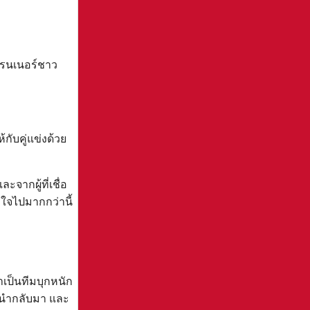
เทรนเนอร์ชาว
กับคู่แข่งด้วย
จากผู้ที่เชื่อ
ิใจไปมากกว่านี้
าเป็นทีมบุกหนัก
้องนำกลับมา และ