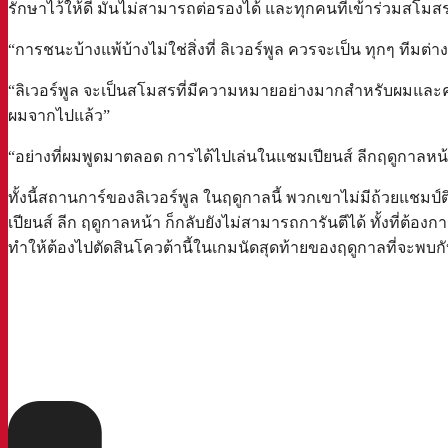
รักษาไว้ให้ดี มันไม่สามารถต่อรองได้ และทุกคนที่เข้าร่วมสโมสรแ
“การชนะบ้างแพ้บ้างไม่ใช่สิ่งที่ ลิเวอร์พูล ควรจะเป็น ทุกๆ ทีมต่า
“ลิเวอร์พูล จะเป็นสโมสรที่มีความหมายอย่างมากสำหรับผมแล
ผมจากไปแล้ว”
“อย่างที่ผมพูดมาตลอด การได้ไปเล่นในแชมเปียนส์ ลีกฤดูกาลหน้า
ทั้งนี้สถานการ์ของลิเวอร์พูล ในฤดูกาลนี้ พวกเขาไม่มีถ้วยแชมป
เปียนส์ ลีก ฤดูกาลหน้า ก็กลับยังไม่สามารถการันตีได้ ทั้งที่ต้อ
ทำให้ต้องไปตัดสินโควต้านี้ในเกมนัดสุดท้ายของฤดูกาลที่จะพบกั