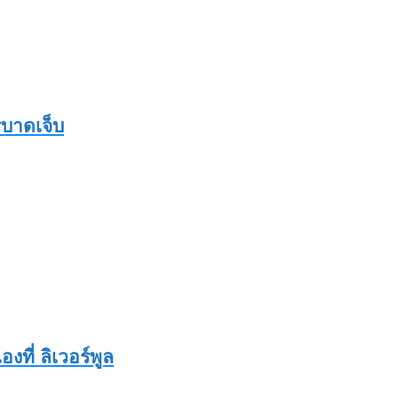
รบาดเจ็บ
ที่ ลิเวอร์พูล