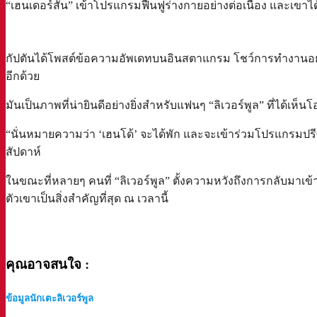
“เฮนเดอร์สัน” เข้าโปรแกรมฟื้นฟูร่างกายอย่างต่อเนื่อง และเขาได้
กัปตันได้โพสต์ข้อความอัพเดทบนอินสตาแกรม โชว์การทำงานอย่
อีกด้วย
มันเป็นภาพที่น่ายินดีอย่างยิ่งสำหรับแฟนๆ “ลิเวอร์พูล” ที่ได้เห
“นั่นหมายความว่า ‘เฮนโด้’ จะได้พัก และจะเข้าร่วมโปรแกรมปรีซ
สัปดาห์
ในขณะที่หลายๆ คนที่ “ลิเวอร์พูล” ตั้งความหวังถึงการกลับมาเข
ตัวเขาเป็นสิ่งสำคัญที่สุด ณ เวลานี้
a
คุณอาจสนใจ
:
ข้อมูลนักเตะลิเวอร์พูล