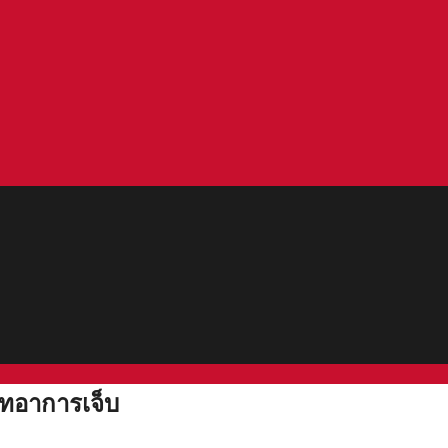
ดทอาการเจ็บ