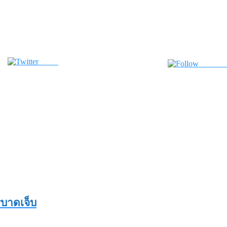
Tweet
ติดตาม
รบาดเจ็บ