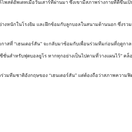
โพสต์อัพเดทเมื่อวันเสาร์ที่ผ่านมา ซึ่งเขามีสภาพร่างกายที่ดีขึ้นเ
างหนักในโรงยิม และฝึกซ้อมกับลูกบอลในสนามด้านนอก ซึ่งรวมถึ
็นโอกาสที่ “เฮนเดอร์สัน” จะกลับมาซ้อมกับเพื่อนร่วมทีมก่อนที่ฤดูก
ีซั่นสำหรับฟุตบอลยูโร หากทุกอย่างเป็นไปตามที่วางแผนไว้” คล็อป
้าร่วมทีมชาติอังกฤษของ “เฮนเดอร์สัน” แต่ต้องถือว่าสภาพความฟิ