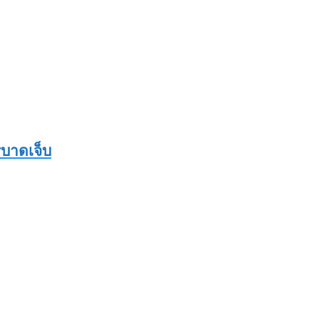
รบาดเจ็บ