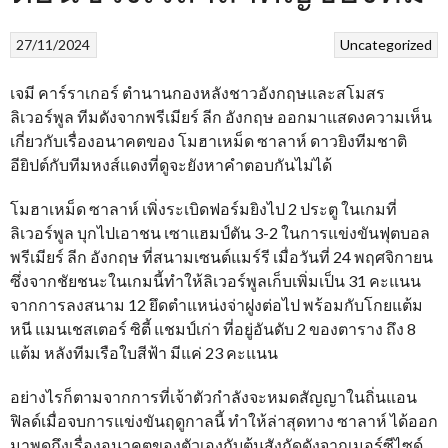
27/11/2024
Uncategorized
เจมี คาร์ราเกอร์ ตำนานกองหลังชาวอังกฤษและสโมสร
ลิเวอร์พูล ทีมดังจากพรีเมียร์ ลีก อังกฤษ ออกมาแสดงความเห็น
เกี่ยวกับเรื่องอนาคตของ โมฮาเหม็ด ซาลาห์ ดาวยิงทีมชาติ
อียิปต์กับทีมหงส์แดงที่ดูจะยังหาคำตอบกันไม่ได้
โมฮาเหม็ด ซาลาห์ เพิ่งระเบิดฟอร์มยิงไป 2 ประตู ในเกมที่
ลิเวอร์พูล บุกไปเอาชน เซาแฮมป์ตัน 3-2 ในการแข่งขันฟุตบอล
พรีเมียร์ ลีก อังกฤษ ที่สนามเซนต์แมร์รี เมื่อวันที่ 24 พฤศจิกายน
ซึ่งจากชัยชนะในเกมนี้ทำให้ลิเวอร์พูลเก็บเพิ่มเป็น 31 คะแนน
จากการลงสนาม 12 ยึดตำแหน่งจ่าฝูงต่อไป พร้อมกับโกยแต้ม
หนี แมนเชสเตอร์ ซิตี้ แชมป์เก่า ที่อยู่อันดับ 2 ของตาราง ถึง 8
แต้ม หลังทีมเรือใบสีฟ้า มีแค่ 23 คะแนน
อย่างไรก็ตามจากการที่เจ้าตัวกำลังจะหมดสัญญาในถิ่นแอน
ฟิลด์เมื่อจบการแข่งขันฤดูกาลนี้ ทำให้ล่าสุดทาง ซาลาห์ ได้ออก
มาพูดถึงเรื่องอนาคตของตัวเองกับต้นสังกัดดังจากเมอร์ซีไซด์