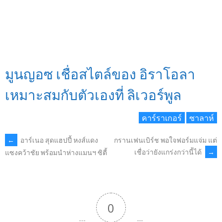
มูนญอซ เชื่อสไตล์ของ อิราโอลา
เหมาะสมกับตัวเองที่ ลิเวอร์พูล
คาร์ราเกอร์
ซาลาห์
POST
←
อาร์เนอ สุดแฮปปี้ หงส์แดง
กรานเฟนเบิร์ช พอใจฟอร์มแจ่ม แต่
เชื่อว่ายังแกร่งกว่านี้ได้
→
แซงคว้าชัย พร้อมนำห่างแมนฯ ซิตี้
NAVIGATION
0