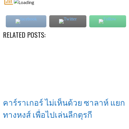
RELATED POSTS:
คาร์ราเกอร์ ไม่เห็นด้วย ซาลาห์ แยก
ทางหงส์ เพื่อไปเล่นลีกตุรกี