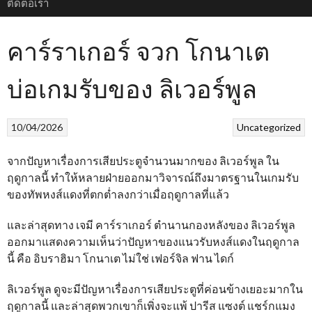
ติดต่อเรา
คาร์ราเกอร์ จวก โกนาเต
บ่อเกมรับของ ลิเวอร์พูล
10/04/2026
Uncategorized
จากปัญหาเรื่องการเสียประตูจำนวนมากของ ลิเวอร์พูล ใน
ฤดูกาลนี้ ทำให้หลายฝ่ายออกมาวิจารณ์ถึงมาตรฐานในเกมรับ
ของทัพหงส์แดงที่ตกต่ำลงกว่าเมื่อฤดูกาลที่แล้ว
และล่าสุดทาง เจมี คาร์ราเกอร์ ตำนานกองหลังของ ลิเวอร์พูล
ออกมาแสดงความเห็นว่าปัญหาของแนวรับหงส์แดงในฤดูกาล
นี้ คือ อิบราฮิมา โกนาเต ไม่ใช่ เฟอร์จิล ฟาน ไดก์
ลิเวอร์พูล ดูจะมีปัญหาเรื่องการเสียประตูที่ค่อนข้างเยอะมากใน
ฤดูกาลนี้ และล่าสุดพวกเขาก็เพิ่งจะแพ้ ปารีส แซงต์ แชร์กแมง