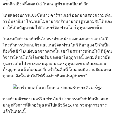
จากลีก เอิง ฝรั่งเศส 0-2 ในเกมยูฟ่า แชมเปียนส์ ลีก
โดยหลังจบการแข่งขันทาง คาร์ราเกอร์ ออกมาแสดงความเห็น
ว่า อิบราฮิมา โกนาเต ไม่สามารถรักษามาตรฐานเกมรับได้ และ
ทำให้เกิดปัญหาต่อไปถึง เฟอร์จิล ฟาน ไดก์ คู่หูของเขาด้วย
“กองหลังต่างพากันขึ้นไปตรงตำแหน่งของกองกลาง และไม่มี
ใครทำการประกบตัว และเฟอร์จิล ฟาน ไดก์ ที่อายุ 34 ปี จำเป็น
ต้องวิ่งเข้าไปแย่งบอลจากตรงนั้น, เขาไม่สามารถทันมันได้ ผู้คน
วิจารณ์ฟานไดก์เรื่องฟอร์มของเขาในฤดูกาลนี้ แต่ผมคิดว่ามัน
รุนแรงเกินไป เขาลงเล่นทุกเกม และคู่หูของเขากลับเล่นแย่มา
ทั้งฤดูกาล แล้วก็เล่นแย่อีกครั้งในคืนนี้ โกนาเตมีความผิดพลาด
ทุกเกม ดังนั้น มันไม่ใช่เรื่องง่ายที่จะเล่นคู่กับเขา”
ทางด้าน ตัวของ เฟอร์จิล ฟานไดก์ ปราการหลังกัปตันทีม ออก
มาพูดถึงการที่ลิเวอร์พูล แพ้ไปแล้วถึง 16 เกมรวมทุกรายการ
แล้วในตอนนี้