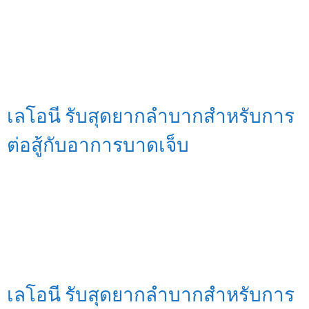
เลโอนี รับสุดยากลำบากสำหรับการ
ต่อสู้กับอาการบาดเจ็บ
เลโอนี รับสุดยากลำบากสำหรับการ