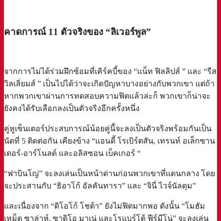
a
คาดการณ์ 11 ตัวจริงของ “ลิเวอร์พูล”
จากการไม่ได้ร่วมฝึกซ้อมที่เคิร์คบี้ของ “แน็ท ฟิลลิปส์ ” และ “รีส
วิลเลิ่ยมส์ ” เป็นไปได้ว่าจะเกิดปัญหาบางอย่างกับพวกเขา แต่ถ้า
หากพวกเขาผ่านการทดสอบความฟิตแล้วล่ะก็ พวกเขาก็น่าจะ
ยังคงได้รับเลือกลงเป็นตัวจริงอีกครั้งหนึ่ง
คู่หูเซ็นเตอร์ประสบการณ์น้อยคู่นี้จะลงเป็นตัวจริงพร้อมกันเป็น
นัดที่ 5 ติดต่อกัน เคียงข้าง “แอนดี้ โรเบิร์ตสัน, เทรนท์ อเล็กซาน
เดอร์-อาร์โนลด์ และอลิสซอน เบ็คเกอร์ “
“ฟาบินโญ่” จะลงเล่นเป็นหน้าด่านก่อนพวกเขาที่แดนกลาง โดย
จะประสานกับ “ธิอาโก้ อัลคันทารา” และ “จินี่ ไวจ์นัลดุม”
และเนื่องจาก “ดิโอโก้ โชต้า” ยังไม่ฟิตมากพอ ดังนั้น “โมฮัม
เหม็ด ซาล่าห์, ซาดิโอ มาเน่ และโรแบร์โต้ ฟีร์มีโน่” จะลงเล่น