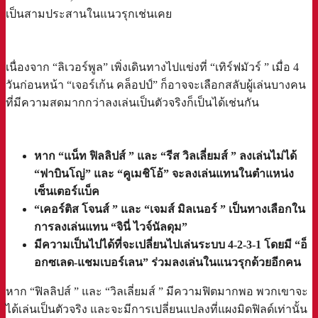
เป็นสามประสานในแนวรุกเช่นเคย
เนื่องจาก “ลิเวอร์พูล” เพิ่งเดินทางไปแข่งที่ “เทิร์ฟมัวร์ ” เมื่อ 4
วันก่อนหน้า “เจอร์เก้น คล็อปป์” ก็อาจจะเลือกสลับผู้เล่นบางคน
ที่มีความสดมากกว่าลงเล่นเป็นตัวจริงก็เป็นได้เช่นกัน
หาก “แน็ท ฟิลลิปส์ ” และ “รีส วิลเลี่ยมส์ ” ลงเล่นไม่ได้
“ฟาบินโญ่” และ “คูเมชิโอ้” จะลงเล่นแทนในตำแหน่ง
เซ็นเตอร์แบ็ค
“เคอร์ติส โจนส์ ” และ “เจมส์ มิลเนอร์ ” เป็นทางเลือกใน
การลงเล่นแทน “จินี่ ไวจ์นัลดุม”
มีความเป็นไปได้ที่จะเปลี่ยนไปเล่นระบบ 4-2-3-1 โดยมี “อ็
อกซเลด-แชมเบอร์เลน” ร่วมลงเล่นในแนวรุกด้วยอีกคน
หาก “ฟิลลิปส์ ” และ “วิลเลี่ยมส์ ” มีความฟิตมากพอ พวกเขาจะ
ได้เล่นเป็นตัวจริง และจะมีการเปลี่ยนแปลงที่แผงมิดฟิลด์เท่านั้น