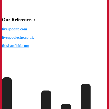
a
Our References
:
liverpoolfc.com
liverpoolecho.co.uk
thisisanfield.com
a