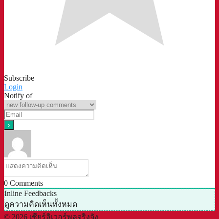
Subscribe
Login
Notify of
0
Comments
Inline Feedbacks
ดูความคิดเห็นทั้งหมด
© 2026 เชียร์ลิเวอร์พูลจริงจัง