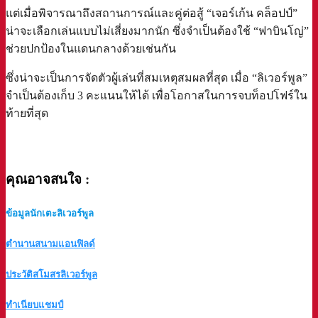
แต่เมื่อพิจารณาถึงสถานการณ์และคู่ต่อสู้ “เจอร์เก้น คล็อปป์”
น่าจะเลือกเล่นแบบไม่เสี่ยงมากนัก ซึ่งจำเป็นต้องใช้ “ฟาบินโญ่”
ช่วยปกป้องในแดนกลางด้วยเช่นกัน
ซึ่งน่าจะเป็นการจัดตัวผู้เล่นที่สมเหตุสมผลที่สุด เมื่อ “ลิเวอร์พูล”
จำเป็นต้องเก็บ 3 คะแนนให้ได้ เพื่อโอกาสในการจบท็อปโฟร์ใน
ท้ายที่สุด
a
คุณอาจสนใจ
:
ข้อมูลนักเตะลิเวอร์พูล
ตำนานสนามแอนฟิลด์
ประวัติสโมสรลิเวอร์พูล
ทำเนียบแชมป์