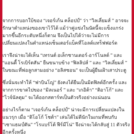
จากการบอกใบ้ของ “เจอร์เก้น คล็อปป์” ว่า “วิลเลี่ยมส์ ” อาจจะ
รักษาตำแหน่งของเขาไว้ได้ แม้ว่าคู่แข่งในนัดนี้จะแข็งแกร่ง
มากขึ้นอีกระดับหนึ่งก็ตาม จึงเป็นไปได้ว่าจะไม่มีการ
เปลี่ยนแปลงในตำแหน่งเซ็นเตอร์แบ็คที่โอลด์แทร็ฟฟอร์ด
เราจึงน่าจะได้เห็น “เทรนต์ อเล็กซานเดอร์-อาร์โนลด์ ” และ
“แอนดี้ โรเบิร์ตสัน” ยืนขนาบข้าง “ฟิลลิปส์ ” และ “วิลเลี่ยมส์ ”
ในขณะที่พ่อลูกสามอย่าง “อลิสซอน” จะเป็นผู้ยืนเฝ้าเสาประตู
ซึ่งนั่นจะทำให้ “ฟาบินโญ่” ยังคงได้ยืนเป็นมิดฟิลด์อีกครั้ง และ
จากการขาดไปของ “มิลเนอร์ ” และ “เกอิต้า” “ติอาโก้” และ
“ไวจ์นัลดุม” จะได้ออกสตาร์ทเป็นตัวจริงอย่างแน่นอน
อย่างไรก็ตาม “เจอร์เก้น คล็อปป์” น่าจะมีการเปลี่ยนแปลงใน
แนวรุก เมื่อ “ดิโอโก้ โชต้า” เล่นได้ไม่ดีนักในเกมที่พบกับ
“เซาแธมป์ตัน” “โรแบร์โต้ ฟีร์มีโน่” จึงน่าจะได้กลับสู่ 11 ตัวจริง
อีกครั้งหนึ่ง