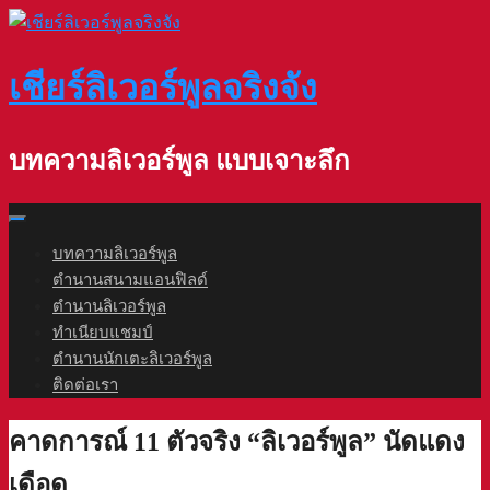
Skip
to
content
เชียร์ลิเวอร์พูลจริงจัง
บทความลิเวอร์พูล แบบเจาะลึก
บทความลิเวอร์พูล
ตำนานสนามแอนฟิลด์
ตำนานลิเวอร์พูล
ทำเนียบแชมป์
ตำนานนักเตะลิเวอร์พูล
ติดต่อเรา
คาดการณ์ 11 ตัวจริง “ลิเวอร์พูล” นัดแดง
เดือด