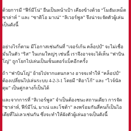
ด้วยการมี “ฟีร์มีโน่” ยืนเป็นหน้าเป้า เคียงข้างด้วย “โมฮัมเหม็ด
ซาล่าห์ ” และ “ซาดิโอ มาเน่” “ลิเวอร์พูล” จึงน่าจะจัดตัวผู้เล่น
เป็นดังนี้
อย่างไรก็ตาม มีโอกาสเช่นกันที่ “เจอร์เก้น คล็อปป์” จะไม่เชื่อ
มั่นในตัว “ริส” ในเกมใหญ่ๆ เช่นนี้ เราจึงอาจจะได้เห็น “ฟาบิน
โญ่” ถูกโยกไปเล่นเป็นเซ็นเตอร์แบ็คอีกครั้ง
ถ้า “ฟาบินโญ่” ย้ายไปจากแดนกลาง อาจจะทำให้ “คล็อปป์”
ต้องเปลี่ยนไปเล่นระบบ 4-2-3-1 โดยมี “ติอาโก้” และ “ไวจ์นัล
ดุม” เป็นคู่กลางก็เป็นได้
และจากการที่ “ลิเวอร์พูล” จำเป็นต้องชนะสถานเดียว การจัด
“ซาล่าห์, ฟีร์มีโน่, มาเน่ และโชต้า” ลงพร้อมกันสี่คนก็เป็นไอ
เดียที่ไม่เลวเช่นกัน ซึ่งจะทำให้ผังตัวผู้เล่นอาจเป็นดังนี้