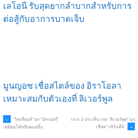
เลโอนี รับสุดยากลำบากสำหรับการ
ต่อสู้กับอาการบาดเจ็บ
มูนญอซ เชื่อสไตล์ของ อิราโอลา
เหมาะสมกับตัวเองที่ ลิเวอร์พูล
POST
←
“วิลเลี่ยมส์” ยก “มิลเนอร์”
เจาะ 5 ประเด็น เกม “ลิเวอร์พูล” บุก
เชือด “เบิร์นลี่ย์”
→
เหมือนโค้ชอีกคนหนึ่ง