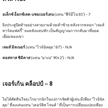
อเล็กซ์ อ็อกซ์เลด-แชมเบอร์เลน
(แทน “ฟีร์มีโน่ 81′) – 7
ยิงประตูปิดท้ายอย่างสวยงามด้วยเท้าซ้าย หลังจากหลอก “เจมส์
ทาร์คอฟสกี้” จนหลังแทบหัก เป็นสัญญาณการกลับมาที่ยอด
เยี่ยมของเขา
เจมส์ มิลเนอร์
(แทน “ไวจ์นัลดุม” 87′) – N/A
คอสทาส ซิมิคาส
(แทน “มาเน่” 90+2′) – N/A
A
เจอร์เก้น คล็อปป์ – 8
ไม่ได้ตัดสินใจอะไรมากนักในแง่การจัดตัวผู้เล่น มีเพียง “ไวจ์นัล
ดุม” ที่ลงเล่นแทน “เคอร์ติส โจนส์ ” ที่เป็นการเปลี่ยนแปลงเพียง