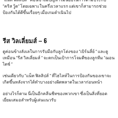
“คริส วู้ด” โดยเฉพาะในครึ่งเวลาแรก แต่เขาก็สามารถช่วย
ป้องกันได้ดีขึ้นเรื่อยๆ เมื่อเกมดำเนินไป
A
รีส วิลเลี่ยมส์ – 6
ดูค่อนข้างลังเลในการรับมือกับลูกโด่งของ “เบิร์นลี่ย์ ” และดู
เหมือน “รีส วิลเลี่ยมส์ ” จะตกเป็นเป้าการโจมตีของลูกทีม “ฌอน
ไดช์ “
เช่นเดียวกับ “แน็ท ฟิลลิปส์ ” ที่ไฮไลท์ในการป้องกันของเขาจะ
เกิดขึ้นหลังจากได้ทำบางอย่างผิดพลาดในเวลาก่อนหน้า
อย่างไรก็ตาม นี่เป็นอีกคลีนชีทของพวกเขา ซึ่งเป็นสิ่งที่ยอด
เยี่ยมเสมอสำหรับผู้เล่นแนวรับ
A