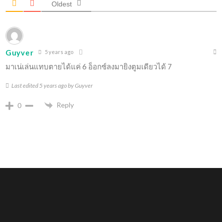
Oldest
Guyver
5 years ago
มาเน่เล่นแทบตายได้แค่ 6 อ็อกซ์ลงมายิงตูมเดียวได้ 7
Last edited 5 years ago by Guyver
Reply
0