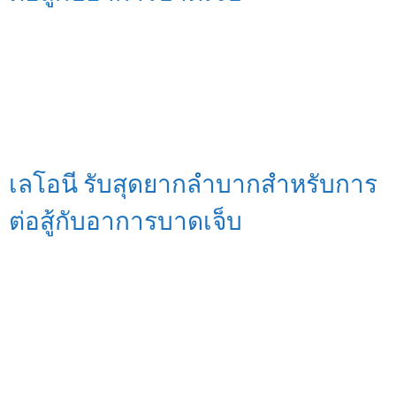
เลโอนี รับสุดยากลำบากสำหรับการ
ต่อสู้กับอาการบาดเจ็บ