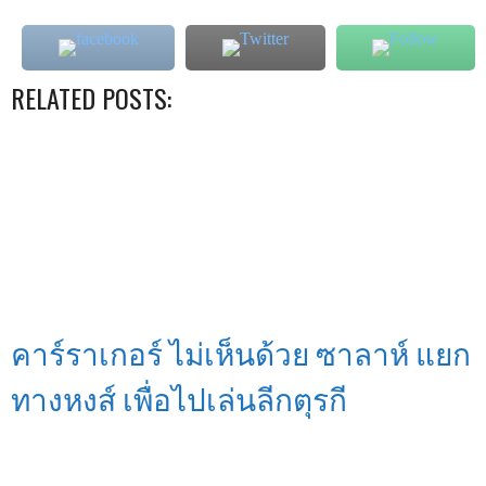
RELATED POSTS:
คาร์ราเกอร์ ไม่เห็นด้วย ซาลาห์ แยก
ทางหงส์ เพื่อไปเล่นลีกตุรกี