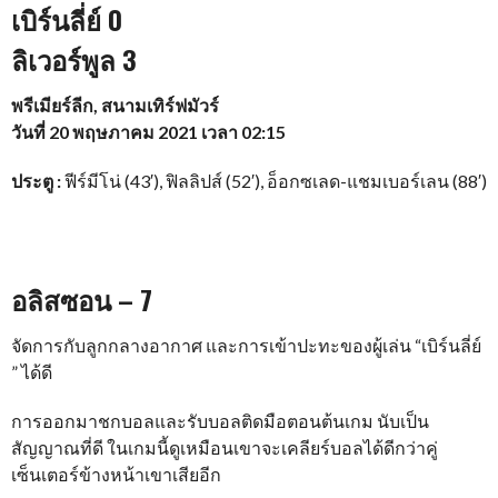
เบิร์นลี่ย์ 0
ลิเวอร์พูล 3
พรีเมียร์ลีก, สนามเทิร์ฟมัวร์
วันที่ 20 พฤษภาคม 2021 เวลา 02:15
ประตู :
ฟีร์มีโน่ (43′), ฟิลลิปส์ (52′), อ็อกซเลด-แชมเบอร์เลน (88′)
A
อลิสซอน – 7
จัดการกับลูกกลางอากาศ และการเข้าปะทะของผู้เล่น “เบิร์นลี่ย์
” ได้ดี
การออกมาชกบอลและรับบอลติดมือตอนต้นเกม นับเป็น
สัญญาณที่ดี ในเกมนี้ดูเหมือนเขาจะเคลียร์บอลได้ดีกว่าคู่
เซ็นเตอร์ข้างหน้าเขาเสียอีก