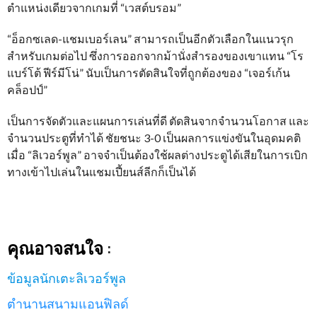
ตำแหน่งเดียวจากเกมที่ “เวสต์บรอม”
“อ็อกซเลด-แชมเบอร์เลน” สามารถเป็นอีกตัวเลือกในแนวรุก
สำหรับเกมต่อไป ซึ่งการออกจากม้านั่งสำรองของเขาแทน “โร
แบร์โต้ ฟีร์มีโน่” นับเป็นการตัดสินใจที่ถูกต้องของ “เจอร์เก้น
คล็อปป์”
เป็นการจัดตัวและแผนการเล่นที่ดี ตัดสินจากจำนวนโอกาส และ
จำนวนประตูที่ทำได้ ชัยชนะ 3-0 เป็นผลการแข่งขันในอุดมคติ
เมื่อ “ลิเวอร์พูล” อาจจำเป็นต้องใช้ผลต่างประตูได้เสียในการเบิก
ทางเข้าไปเล่นในแชมเปี้ยนส์ลีกก็เป็นได้
A
คุณอาจสนใจ
:
ข้อมูลนักเตะลิเวอร์พูล
ตำนานสนามแอนฟิลด์