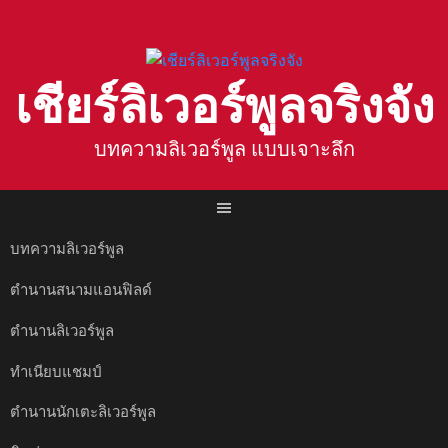
Skip
to
content
เชียร์ลิเวอร์พูลจริงจัง
บทความลิเวอร์พูล แบบเจาะลึก
บทความลิเวอร์พูล
ตำนานสนามแอนฟิลด์
ตำนานลิเวอร์พูล
ทำเนียบแชมป์
ตำนานนักเตะลิเวอร์พูล