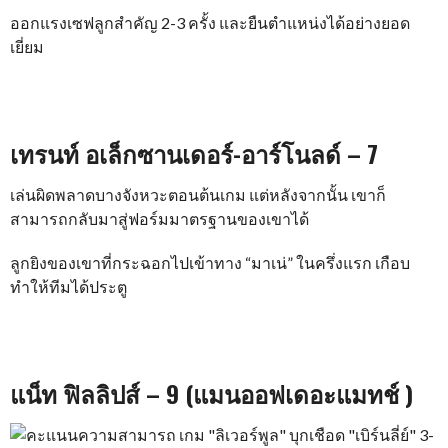
ออกแรงเซฟลูกสำคัญ 2-3 ครั้ง และยืนตำแหน่งได้อย่างยอด
เยี่ยม
A
เทรนท์ อเล็กซานเดอร์-อาร์โนลด์ – 7
เล่นผิดพลาดบางจังหวะตอนต้นเกม แต่หลังจากนั้น เขาก็
สามารถกลับมาสู่ฟอร์มมาตรฐานของเขาได้
ลูกยิงของเขาที่กระฉอกไปเข้าทาง “มาเน่” ในครึ่งแรก เกือบ
ทำให้ทีมได้ประตู
A
แน็ท ฟิลลิปส์ – 9 (แมนออฟเดอะแมทช์ )