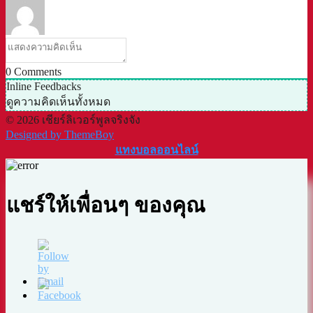
0
Comments
Inline Feedbacks
ดูความคิดเห็นทั้งหมด
© 2026 เชียร์ลิเวอร์พูลจริงจัง
Designed by ThemeBoy
แทงบอลออนไลน์
แชร์ให้เพื่อนๆ ของคุณ