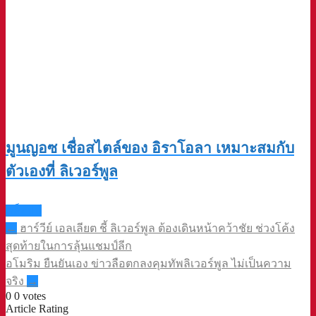
มูนญอซ เชื่อสไตล์ของ อิราโอลา เหมาะสมกับ
ตัวเองที่ ลิเวอร์พูล
คล็อปป์
Post
←
ฮาร์วีย์ เอลเลียต ชี้ ลิเวอร์พูล ต้องเดินหน้าคว้าชัย ช่วงโค้ง
navigation
สุดท้ายในการลุ้นแชมป์ลีก
อโมริม ยืนยันเอง ข่าวลือตกลงคุมทัพลิเวอร์พูล ไม่เป็นความ
จริง
→
0
0
votes
Article Rating