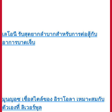
เลโอนี รับสุดยากลำบากสำหรับการต่อสู้กับ
อาการบาดเจ็บ
มูนญอซ เชื่อสไตล์ของ อิราโอลา เหมาะสมกับ
ตัวเองที่ ลิเวอร์พูล