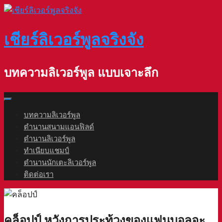
Skip
to
content
เชียร์ลิเวอร์พูลจริงจัง
บทความลิเวอร์พูล แบบเจาะลึก
บทความลิเวอร์พูล
ตำนานสนามแอนฟิลด์
ตำนานลิเวอร์พูล
ทำเนียบแชมป์
ตำนานนักเตะลิเวอร์พูล
ติดต่อเรา
คล็อปป์ หวังการประท้วงของแฟนบอลจะ