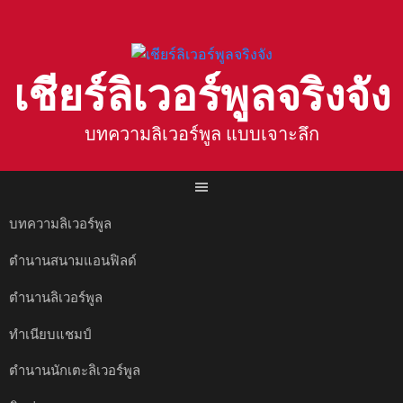
Skip
to
content
เชียร์ลิเวอร์พูลจริงจัง
บทความลิเวอร์พูล แบบเจาะลึก
บทความลิเวอร์พูล
ตำนานสนามแอนฟิลด์
ตำนานลิเวอร์พูล
ทำเนียบแชมป์
ตำนานนักเตะลิเวอร์พูล