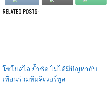
RELATED POSTS:
โซโบสไล ย้ำชัด ไม่ได้มีปัญหากับ
เพื่อนร่วมทีมลิเวอร์พูล