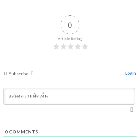
0
Article Rating
Login
Subscribe
0
COMMENTS