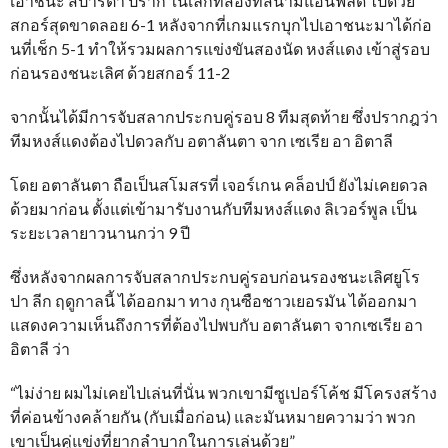
เอาชนะ สปาร์ตา ปราก ในเลกที่สองที่สนามแอนฟิลด์ ไปด้วย
สกอร์สุดขาดลอย 6-1 หลังจากที่เกมแรกบุกไปเอาชนะมาได้ก่อ
นที่เช็ก 5-1 ทำให้รวมผลการแข่งขันสองนัด หงส์แดง เข้าสู่รอบ
ก่อนรองชนะเลิศ ด้วยสกอร์ 11-2
จากนั้นได้มีการจับสลากประกบคู่รอบ 8 ทีมสุดท้าย ซึ่งปรากฎว่า
ทีมหงส์แดงต้องไปดวลกับ อตาลันตา จาก เซเรีย อา อิตาลี
โดย อตาลันตา ถือเป็นสโมสรที่ เจอร์เกน คล็อปป์ ยังไม่เคยดวล
ด้วยมาก่อน ตั้งแต่เข้ามารับงานกับทีมหงส์แดง ลิเวอร์พูล เป็น
ระยะเวลายาวนานกว่า 9 ปี
ซึ่งหลังจากผลการจับสลากประกบคู่รอบก่อนรองชนะเลิศยูโร
ปา ลีก ฤดูกาลนี้ ได้ออกมา ทาง กุนซือชาวเยอรมัน ได้ออกมา
แสดงความเห็นถึงการที่ต้องไปพบกับ อตาลันตา จากเซเรีย อา
อิตาลี ว่า
“ไม่ง่าย ผมไม่เคยไปเล่นที่นั่น พวกเขามีซูเปอร์โค้ช มีโครงสร้าง
ที่ค่อนข้างคล้ายกัน (กับเมื่อก่อน) และมันหมายความว่า พวก
เขาเป็นคู่แข่งที่ยากลำบากในการเล่นด้วย”