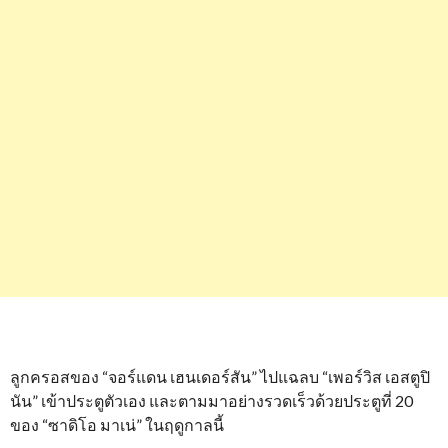
ลูกครอสของ “จอร์แดน เฮนเดอร์สัน” ไปแฉลบ “เพอร์วิส เอสตูปิ
นัน” เข้าประตูตัวเอง และตามมาอย่างรวดเร็วด้วยประตูที่ 20
ของ “ซาดิโอ มาเน่” ในฤดูกาลนี้⁣