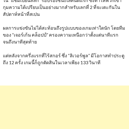
ใน “แชมเปี้ยนส์ลีก” รอบรองชนะเลิศนัดแรก ซึ่งทำให้พวกเขา
กุมความได้เปรียบเป็นอย่างมากสำหรับเลกที่ 2 ที่จะเตะกันใน
สัปดาห์หน้าที่สเปน⁣
ผลการแข่งขันไม่ได้สะท้อนถึงรูปแบบของเกมเท่าใดนัก โดยทีม
ของ “เจอร์เก้น คล็อปป์” ครองความเหนือกว่าตั้งแต่นาทีแรก
จนถึงนาทีสุดท้าย⁣
แต่หลังจากครึ่งแรกที่ไร้สกอร์ ซึ่ง “ลิเวอร์พูล” มีโอกาสทำประตู
ถึง 12 ครั้ง เกมนี้ก็ถูกตัดสินในเวลาเพียง 133 วินาที⁣