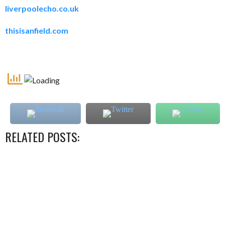
liverpoolecho.co.uk
thisisanfield.com
a
RELATED POSTS: