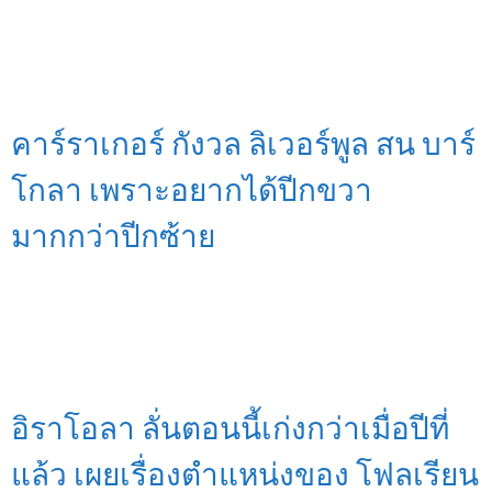
คาร์ราเกอร์ กังวล ลิเวอร์พูล สน บาร์
โกลา เพราะอยากได้ปีกขวา
มากกว่าปีกซ้าย
อิราโอลา ลั่นตอนนี้เก่งกว่าเมื่อปีที่
แล้ว เผยเรื่องตำแหน่งของ โฟลเรียน