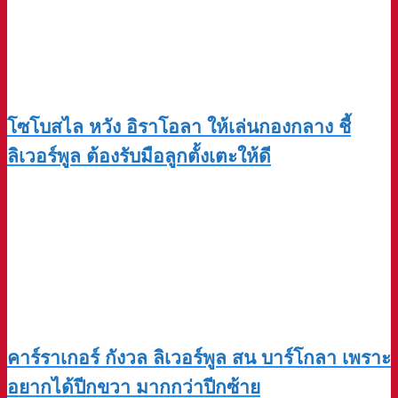
โซโบสไล หวัง อิราโอลา ให้เล่นกองกลาง ชี้
ลิเวอร์พูล ต้องรับมือลูกตั้งเตะให้ดี
คาร์ราเกอร์ กังวล ลิเวอร์พูล สน บาร์โกลา เพราะ
อยากได้ปีกขวา มากกว่าปีกซ้าย