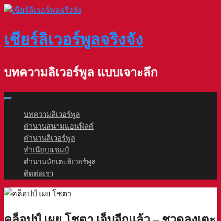
Skip
to
content
เชียร์ลิเวอร์พูลจริงจัง
บทความลิเวอร์พูล แบบเจาะลึก
บทความลิเวอร์พูล
ตำนานสนามแอนฟิลด์
ตำนานลิเวอร์พูล
ทำเนียบแชมป์
ตำนานนักเตะลิเวอร์พูล
ติดต่อเรา
คล็อปป์ เผย โชตา เจ็บอีกแล้ว – ชวดลงเตะ