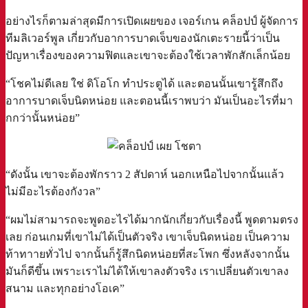
อย่างไรก็ตามล่าสุดมีการเปิดเผยของ เจอร์เกน คล็อปป์ ผู้จัดการ
ทีมลิเวอร์พูล เกี่ยวกับอาการบาดเจ็บของนักเตะรายนี้ว่าเป็น
ปัญหาเรื่องของความฟิตและเขาจะต้องใช้เวลาพักสักเล็กน้อย
“โชคไม่ดีเลย ใช่ ดิโอโก ทำประตูได้ และตอนนั้นเขารู้สึกถึง
อาการบาดเจ็บนิดหน่อย และตอนนี้เราพบว่า มันเป็นอะไรที่มา
กกว่านั้นหน่อย”
“ดังนั้น เขาจะต้องพักราว 2 สัปดาห์ นอกเหนือไปจากนั้นแล้ว
ไม่มีอะไรต้องกังวล”
“ผมไม่สามารถจะพูดอะไรได้มากนักเกี่ยวกับเรื่องนี้ พูดตามตรง
เลย ก่อนเกมที่เขาไม่ได้เป็นตัวจริง เขาเจ็บนิดหน่อย เป็นความ
ท้าทาายทั่วไป จากนั้นก็รู้สึกนิดหน่อยที่สะโพก ซึ่งหลังจากนั้น
มันก็ดีขึ้น เพราะเราไม่ได้ให้เขาลงตัวจริง เราเปลี่ยนตัวเขาลง
สนาม และทุกอย่างโอเค”