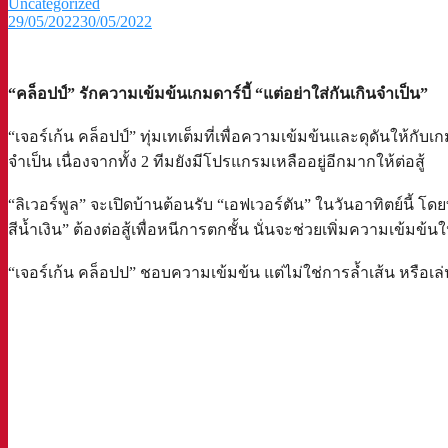
Uncategorized
29/05/2022
30/05/2022
“คล็อปป์” รักความเข้มข้นเกมดาร์บี้ “แต่อย่าใส่กันเกินจำเป็น”⁣
“เจอร์เก้น คล็อปป์” ทุ่มเทเต็มที่เพื่อความเข้มข้นและดุดันให้ก
จำเป็น เนื่องจากทั้ง 2 ทีมยังมีโปรแกรมเหลืออยู่อีกมากให้ต่อสู้⁣
“ลิเวอร์พูล” จะเปิดบ้านต้อนรับ “เอฟเวอร์ตัน” ในวันอาทิตย์นี้ โ
สีน้ำเงิน” ต้องต่อสู้เพื่อหนีการตกชั้น นั่นจะช่วยเพิ่มความเข้มข้นให้
“เจอร์เก้น คล็อปป” ชอบความเข้มข้น แต่ไม่ใช่การล้ำเส้น หรือเล