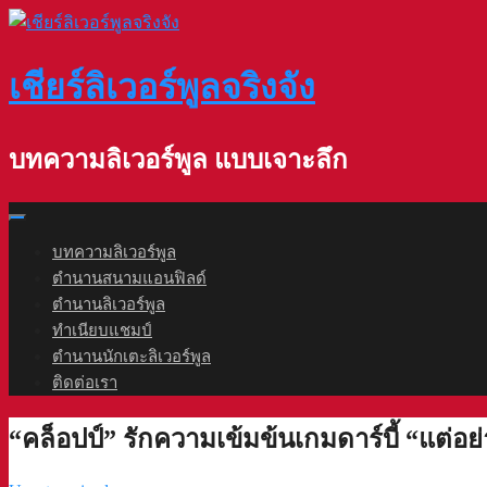
Skip
to
content
เชียร์ลิเวอร์พูลจริงจัง
บทความลิเวอร์พูล แบบเจาะลึก
บทความลิเวอร์พูล
ตำนานสนามแอนฟิลด์
ตำนานลิเวอร์พูล
ทำเนียบแชมป์
ตำนานนักเตะลิเวอร์พูล
ติดต่อเรา
“คล็อปป์” รักความเข้มข้นเกมดาร์บี้ “แต่อย่า