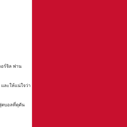
วอร์จิล ฟาน
 และให้แน่ใจว่า
ตบอลที่ดุดัน