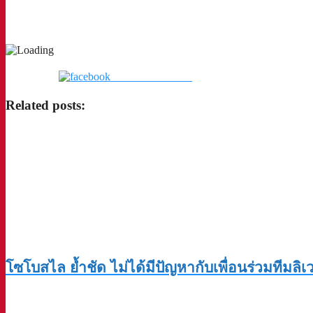
แชร์บน Facebook
Related posts:
โซโบสไล ย้ำชัด ไม่ได้มีปัญหากับเพื่อนร่วมทีมลิเว