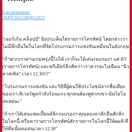
Uncategorized
28/05/2022
28/05/2022
“เจอร์เก้น คล็อปป์” ยิงประเด็นใส่รายการโทรทัศน์ โดยกล่าวว่า
ไม่มีลีกอื่นใดในโลกที่จัดโปรแกรมการแข่งขันเหมือนในอังกฤษ⁣⁣
“ถ้าพวกเราผ่านเกมพรุ่งนี้ไปได้ เราก็จะได้เล่นรอบรองฯ แต่ BT
(รายการโทรทัศน์) และพรีเมียร์ลีกคิดว่า เราควรจะไปเยือน “นิว
คาสเซิล” เวลา 12.30!!!”⁣⁣
“โปรแกรมการแข่งขัน และวิธีที่ผู้คนใช้ประโยชน์จากชื่อเสียง
ของเรา-ลิเวอร์พูลกำลังร้อนแรง ทุกคนต้องดูพวกเขา-นั่นไม่โอ
เคเลยนะ”⁣⁣
“ถ้าเราได้เล่นแชมเปี้ยนส์ลีกรอบรองฯ คุณลองหาลีกอื่นสักลีก
ในโลกนี้ หรือหารายการโทรทัศน์สักรายการในโลกนี้ให้ผมสิ ที่
ให้ทีมนั้นลงเล่นเวลา 12.30″⁣⁣