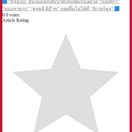
Post
←
“คล็อปป์” ยันไม่มีนักเตะบาดเจ็บเพิ่มก่อนดวล “เบนฟิก้า”
navigation
“ของหายาก” “หลุยส์ ดิอ๊าซ” หยุดยิ้มไม่ได้ที่ “ลิเวอร์พูล”⁣⁣
→
0
0
votes
Article Rating