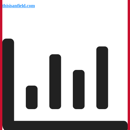
thisisanfield.com
a