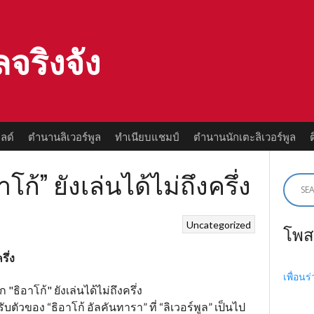
ลจริงจัง
ลด์
ตำนานลิเวอร์พูล
ทำเนียบแชมป์
ตำนานนักเตะลิเวอร์พูล
โก้” ยังเล่นได้ไม่ถึงครึ่ง
Uncategorized
โพส
รึ่ง
เพื่อนร
ัวของ “ธิอาโก้ อัลคันทารา” ที่ “ลิเวอร์พูล” เป็นไป