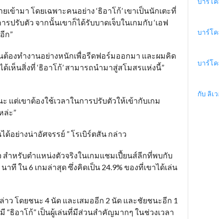
บาร์โค
ายเข้ามา โดยเฉพาะคนอย่าง ‘ธิอาโก้’ เขาเป็นนักเตะที่
การปรับตัว จากนั้นเขาก็ได้รับบาดเจ็บในเกมกับ ‘เอฟ
บาร์โค
อีก”
็นต้องทำงานอย่างหนักเพื่อรีดฟอร์มออกมา และผมคิด
บาร์โค
ด้เห็นสิ่งที่ ‘ธิอาโก้’ สามารถนำมาสู่สโมสรแห่งนี้”
กับ ลิเว
นะ แต่เขาต้องใช้เวลาในการปรับตัวให้เข้ากับเกม
หล่ะ”
เล่นได้อย่างน่าอัศจรรย์ ” โรเบิร์ตสัน กล่าว
 สำหรับตำแหน่งตัวจริงในเกมแชมเปี้ยนส์ลีกที่พบกับ
นาที ใน 6 เกมล่าสุด ซึ่งคิดเป็น 24.9% ของที่เขาได้เล่น
กล่าว โดยชนะ 4 นัด และเสมออีก 2 นัด และชัยชนะอีก 1
 “ธิอาโก้” เป็นผู้เล่นที่มีส่วนสำคัญมากๆ ในช่วงเวลา