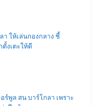
า ให้เล่นกองกลาง ชี้
กตั้งเตะให้ดี
เวอร์พูล สน บาร์โกลา เพราะ