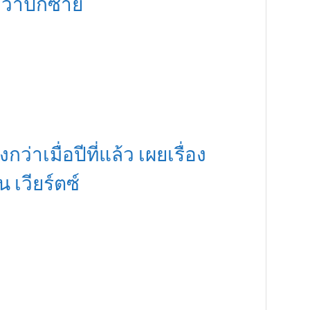
่าปีกซ้าย
กว่าเมื่อปีที่แล้ว เผยเรื่อง
เวียร์ตซ์