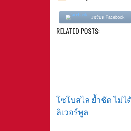
แชร์บน Facebook
RELATED POSTS:
โซโบสไล ย้ำชัด ไม่ได
ลิเวอร์พูล