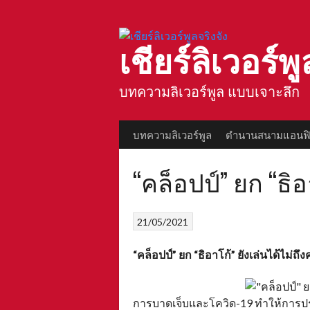
Skip
to
content
เชียร์ลิเวอร์พู
บทความลิเวอร์พูล แบบเจาะลึก
บทความลิเวอร์พูล
ตำนานสนามแอนฟิ
“คล็อปป์” ยก “ธิอา
21/05/2021
“คล็อปป์” ยก “ธิอาโก้” ยังเล่นได้ไม่ถึงค
การบาดเจ็บและโควิด-19 ทำให้การปรับต