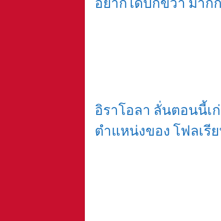
อยากได้ปีกขวา มากกว
อิราโอลา ลั่นตอนนี้เก่ง
ตำแหน่งของ โฟลเรียน 