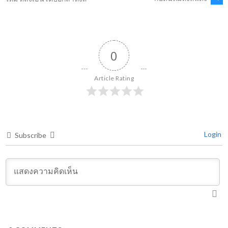
NAVIGATION
0
Article Rating
Login
Subscribe