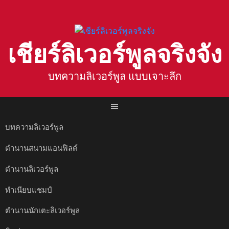
Skip
to
content
เชียร์ลิเวอร์พูลจริงจัง
บทความลิเวอร์พูล แบบเจาะลึก
บทความลิเวอร์พูล
ตำนานสนามแอนฟิลด์
ตำนานลิเวอร์พูล
ทำเนียบแชมป์
ตำนานนักเตะลิเวอร์พูล