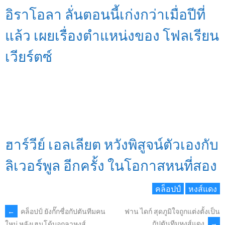
อิราโอลา ลั่นตอนนี้เก่งกว่าเมื่อปีที่
แล้ว เผยเรื่องตำแหน่งของ โฟลเรียน
เวียร์ตซ์
ฮาร์วีย์ เอลเลียต หวังพิสูจน์ตัวเองกับ
ลิเวอร์พูล อีกครั้ง ในโอกาสหนที่สอง
คล็อปป์
หงส์แดง
POST
←
คล็อปป์ ยังกั๊กชื่อกัปตันทีมคน
ฟาน ไดก์ สุดภูมิใจถูกแต่งตั้งเป็น
กัปตันทีมหงส์แดง
→
ใหม่ หลังเฮนโด้บอกลาหงส์