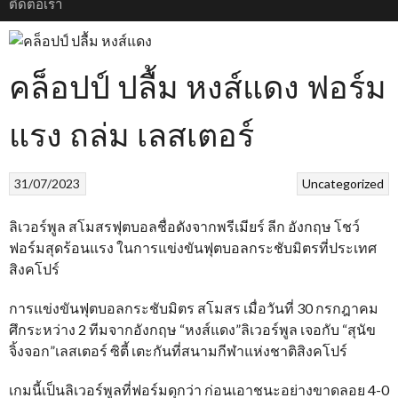
ติดต่อเรา
คล็อปป์ ปลื้ม หงส์แดง ฟอร์ม
แรง ถล่ม เลสเตอร์
31/07/2023
Uncategorized
ลิเวอร์พูล สโมสรฟุตบอลชื่อดังจากพรีเมียร์ ลีก อังกฤษ โชว์
ฟอร์มสุดร้อนแรง ในการแข่งขันฟุตบอลกระชับมิตรที่ประเทศ
สิงคโปร์
การแข่งขันฟุตบอลกระชับมิตร สโมสร เมื่อวันที่ 30 กรกฎาคม
ศึกระหว่าง 2 ทีมจากอังกฤษ “หงส์แดง”ลิเวอร์พูล เจอกับ “สุนัข
จิ้งจอก”เลสเตอร์ ซิตี้ เตะกันที่สนามกีฬาแห่งชาติสิงคโปร์
เกมนี้เป็นลิเวอร์พูลที่ฟอร์มดุกว่า ก่อนเอาชนะอย่างขาดลอย 4-0