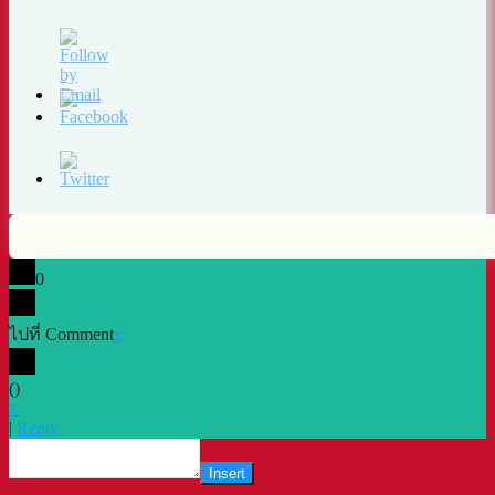
0
ไปที่ Comment
x
(
)
x
|
Reply
Insert