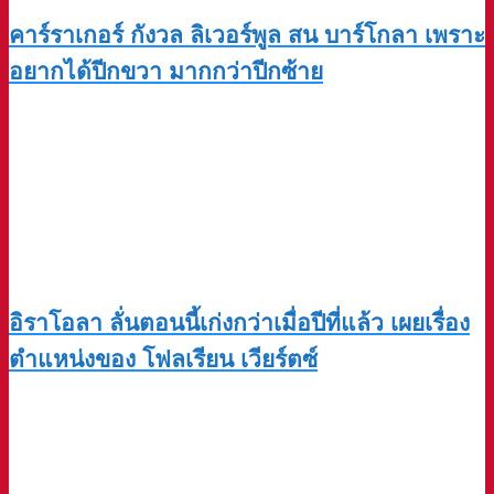
คาร์ราเกอร์ กังวล ลิเวอร์พูล สน บาร์โกลา เพราะ
อยากได้ปีกขวา มากกว่าปีกซ้าย
อิราโอลา ลั่นตอนนี้เก่งกว่าเมื่อปีที่แล้ว เผยเรื่อง
ตำแหน่งของ โฟลเรียน เวียร์ตซ์