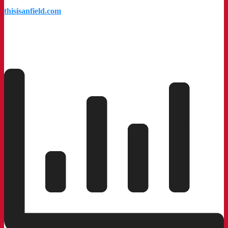
thisisanfield.com
a