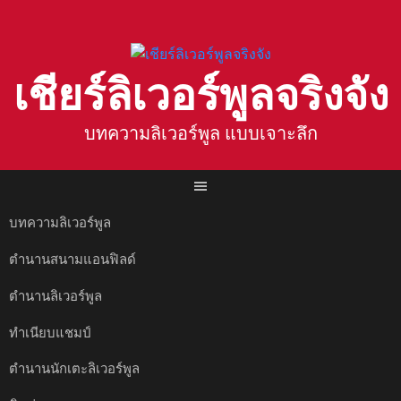
Skip
to
content
เชียร์ลิเวอร์พูลจริงจัง
บทความลิเวอร์พูล แบบเจาะลึก
บทความลิเวอร์พูล
ตำนานสนามแอนฟิลด์
ตำนานลิเวอร์พูล
ทำเนียบแชมป์
ตำนานนักเตะลิเวอร์พูล