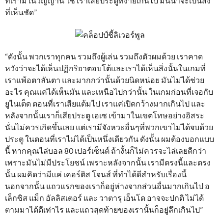
ที่เรามีในวัญญานี้ ใช่ เราเสียประตูที่ง่ายเกินไป มันน่าจะเป็นสิ่ง
ที่เห็นชัด”
“ดังนั้น พวกเราทุกคน รวมถึงผู้เล่น รวมถึงตัวผมด้วย เราคาด
หวังว่าจะได้เห็นปฏิกริยาตอบโต้และเราได้เห็นสิ่งนั้นในเกมที่
เราแพ้อตาลันตา และมากกว่านั้นด้วยนิดหน่อย มันไม่ได้ช่วย
อะไร คุณแค่ได้เห็นมัน และเหนือไปกว่านั้น ในเกมก่อนที่เจอกับ
ยูไนเต็ด ตอนที่เราเสียแต้มไป เราแค่เปิดกว้างมากเกินไป และ
หลังจากนั้นเราก็เสียประตู เอเซ เข้ามาในเขตโทษอย่างอิสระ
นั่นไม่ควรเกิดขึ้นเลย แต่เรามีจังหวะอื่นๆที่พวกเขาไม่ได้จบด้วย
ประตู ในตอนที่เราไม่ได้เป็นหนึ่งเดียวกัน ดังนั้น ผมต้องบอกแบบ
นี้ หากคุณไล่บอล 80 เปอร์เซ็นต์ ถ้างั้นก็ไม่ควรจะไล่เลยดีกว่า
เพราะมันไม่มีประโยชน์ เพราะหลังจากนั้น เรามีตรงนี้และตรง
นั้น ผมคิดว่ามีแค่ เคอร์ติส โจนส์ ที่ทำได้ดีสำหรับเรื่องนี้
นอกจากนั้น แถวแรกของเราก็อยู่ห่างจากส่วนอื่นมากเกินไป อ
เล็กซิส แม็ก อัลลิสเตอร์ และ วาตารุ เอ็นโด อาจจะปกติ ไม่ได้
ตามมาได้ดีเท่าไร และแถวสุดท้ายของเรานั้นก็อยู่ลึกเกินไป”