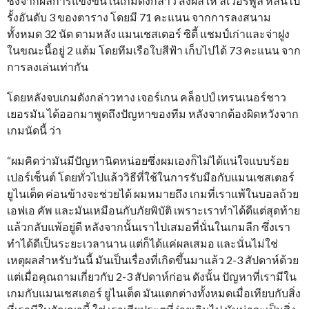
ซึ่งจากผลการแข่งขันในเกมดังกล่าว ส่งผลให้ ลิเวอร์พูล หล่นไป
รั้งอันดับ 3 ของตาราง โดยมี 71 คะแนน จากการลงสนาม
ทั้งหมด 32 นัด ตามหลัง แมนเชสเตอร์ ซิตี้ แชมป์เก่าและจ่าฝูง
ในขณะนี้อยู่ 2 แต้ม โดยทีมเรือใบสีฟ้า เก็บไปได้ 73 คะแนน จาก
การลงเล่นเท่ากัน
โดยหลังจบเกมดังกล่าวทาง เจอร์เกน คล็อปป์ เทรนเนอร์ชาว
เยอรมัน ได้ออกมาพูดถึงปัญหาของทีม หลังจากต้องผิดหวังจาก
เกมนัดนี้ ว่า
“ผมคิดว่ามันมีปัญหานิดหน่อยซึ่งผมเองก็ไม่ได้แน่ใจแบบร้อย
เปอร์เซ็นต์ โดยทั่วไปแล้ววิธีที่ใช้ในการรับมือกับแมนเชสเตอร์
ยูไนเต็ด ค่อนข้างจะช่วยได้ ผมหมายถึง เกมที่เราแพ้ในบอลถ้วย
เอฟเอ คัพ และมันเหมือนกับภัยพิบัติ เพราะเราทำได้ดีแต่สุดท้าย
แล้วกลับแพ้อยู่ดี หลังจากนั้นเราไปเสมอที่นั่นในเกมลีก ซึ่งเรา
ทำได้ดีเป็นระยะเวลานาน แต่ก็ได้แค่ผลเสมอ และนั่นไม่ใช่
เหตุผลสำหรับวันนี้ มันเป็นเรื่องที่เกิดขึ้นมาแล้ว 2-3 สัปดาห์ด้วย
แต่เมื่อคุณถามเกี่ยวกับ 2-3 สัปดาห์ก่อน ดังนั้น ปัญหาที่เรามีใน
เกมกับแมนเชสเตอร์ ยูไนเต็ด มันแตกต่างทั้งหมดเมื่อเทียบกับสิ่ง