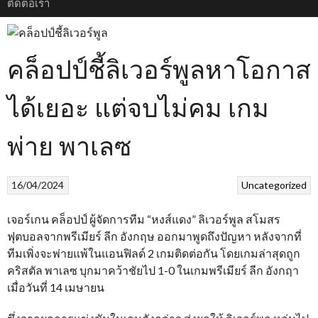
ติดต่อเรา
คล็อปป์ชี้ลิเวอร์พูลหาโอกาส
ได้เยอะ แต่จบไม่คม เกม
พ่าย พาเลซ
16/04/2024
Uncategorized
เจอร์เกน คล็อปป์ ผู้จัดการทีม “หงส์แดง” ลิเวอร์พูล สโมสร
ฟุตบอลจากพรีเมียร์ ลีก อังกฤษ ออกมาพูดถึงปัญหา หลังจากที่
ทีมเพิ่งจะพ่ายแพ้ในแอนฟิลด์ 2 เกมติดต่อกัน โดยเกมล่าสุดถูก
คริสตัล พาเลซ บุกมาคว้าชัยไป 1-0 ในเกมพรีเมียร์ ลีก อังกฤา
เมื่อวันที่ 14 เมษายน