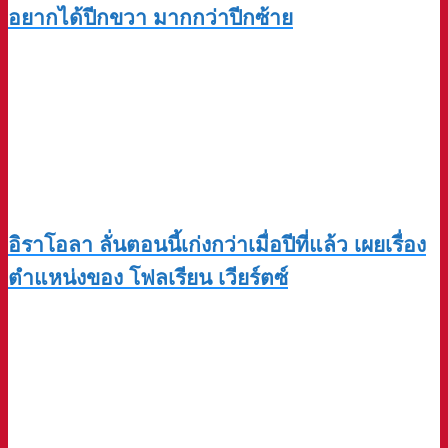
อยากได้ปีกขวา มากกว่าปีกซ้าย
อิราโอลา ลั่นตอนนี้เก่งกว่าเมื่อปีที่แล้ว เผยเรื่อง
ตำแหน่งของ โฟลเรียน เวียร์ตซ์