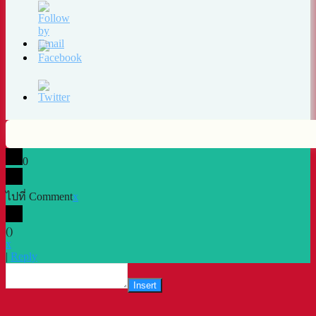
0
ไปที่ Comment
x
(
)
x
|
Reply
Insert