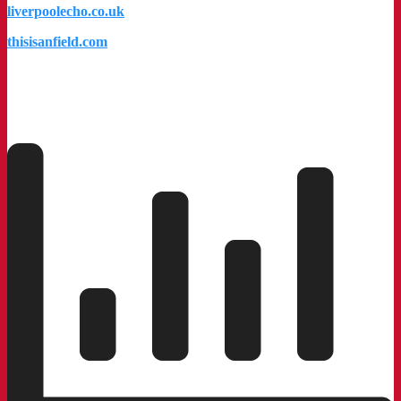
liverpoolecho.co.uk
thisisanfield.com
a