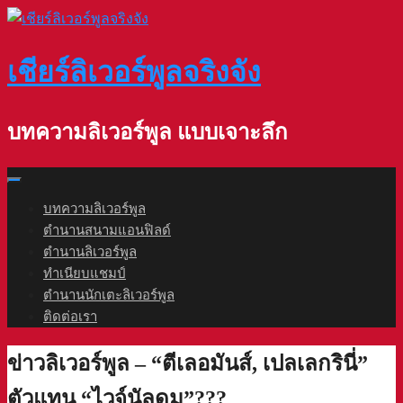
Skip
to
content
เชียร์ลิเวอร์พูลจริงจัง
บทความลิเวอร์พูล แบบเจาะลึก
บทความลิเวอร์พูล
ตำนานสนามแอนฟิลด์
ตำนานลิเวอร์พูล
ทำเนียบแชมป์
ตำนานนักเตะลิเวอร์พูล
ติดต่อเรา
ข่าวลิเวอร์พูล – “ตีเลอมันส์, เปลเลกรินี่”
ตัวแทน “ไวจ์นัลดุม”???