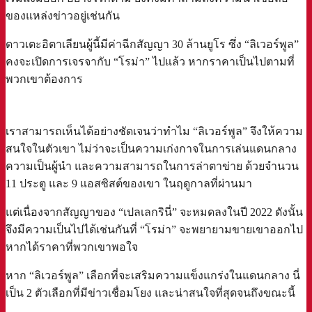
ของแหล่งข่าวอยู่เช่นกัน
ดาวเตะอิตาเลียนผู้นี้มีค่าฉีกสัญญา 30 ล้านยูโร ซึ่ง “ลิเวอร์พูล”
คงจะเปิดการเจรจากับ “โรม่า” ไปแล้ว หากราคาเป็นไปตามที่
พวกเขาต้องการ
เราสามารถเห็นได้อย่างชัดเจนว่าทำไม “ลิเวอร์พูล” จึงให้ความ
สนใจในตัวเขา ไม่ว่าจะเป็นความเก่งกาจในการเล่นแดนกลาง
ความเป็นผู้นำ และความสามารถในการล่าตาข่าย ด้วยจำนวน
11 ประตู และ 9 แอสซิสต์ของเขา ในฤดูกาลที่ผ่านมา
แต่เนื่องจากสัญญาของ “เปลเลกรินี่” จะหมดลงในปี 2022 ดังนั้น
จึงมีความเป็นไปได้เช่นกันที่ “โรม่า” จะพยายามขายเขาออกไป
หากได้ราคาที่พวกเขาพอใจ
หาก “ลิเวอร์พูล” เลือกที่จะเสริมความแข็งแกร่งในแดนกลาง นี่
เป็น 2 ตัวเลือกที่มีข่าวเชื่อมโยง และน่าสนใจที่สุดจนถึงขณะนี้