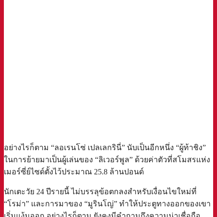
อย่างไรก็ตาม “ลอเรนโซ่ เปลเลกรินี่” นับเป็นอีกหนึ่ง “ผู้ท้าชิง”
ในการย้ายมาเป็นผู้เล่นของ “ลิเวอร์พูล” ด้วยค่าตัวที่สโมสรแห่ง
เมอร์ซี่ย์ไซด์ตั้งไว้ประมาณ 25.8 ล้านปอนด์
นักเตะวัย 24 ปีรายนี้ ไม่บรรลุข้อตกลงสำหรับเงื่อนไขใหม่ที่
“โรม่า” และการมาของ “มูรินโญ่” ทำให้ประตูทางออกของเขา
เริ่มแง้มออก อย่างไรก็ตาม ยังคงมีคำถามถึงความน่าเชื่อถือ