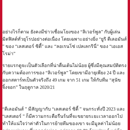
อย่างไรก็ตาม ยังคงมีข่าวเชื่อมโยงของ “ลิเวอร์พูล” กับผู้เล่น
มิดฟิลด์ทั่วยุโรปอย่างต่อเนื่อง โดยเฉพาะอย่างยิ่ง “ยูริ ตีเลอมันส์
” ของ “เลสเตอร์ ซิตี้” และ “ลอเรนโซ่ เปลเลกรินี่” ของ “เอเอส
โรม่า”
รายแรกดูจะเป็นตัวเลือกที่น่าตื่นเต้นไม่น้อย ผู้ซึ่งมีคุณสมบัติตรง
กับความต้องการของ “ลิเวอร์พูล” โดยเขามีอายุเพียง 24 ปี และ
ออกสตาร์ทเป็นตัวจริงถึง 49 เกม จาก 51 เกม ให้กับทีม “สุนัข
จิ้งจอก” ในฤดูกาล 2020/21
“ตีเลอมันส์ ” มีสัญญากับ “เลสเตอร์ ซิตี้ ” จนกระทั่งปี 2023 และ
“เลสเตอร์ ” ก็มีความกระตือรืนร้นที่จะขยายระยะเวลาออกไป
ทำให้แน่ใจว่าค่าตัวในการย้ายทีมของเขา จะมีมูลค่าไม่น้อย