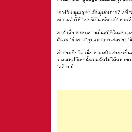
“ดาร์วิน นูนเญซ” เป็นผู้เล่นรายที่ 2 ท
เขาจะทำให้ “เจอร์เก้น คล็อปป์” หวนคื
ค่าตัวที่อาจจะกลายเป็นสถิติใหม่ของสโม
มันจะ “ทำลาย” รูปแบบการเล่นของ “ลิเ
คำตอบคือ ไม่ เนื่องจากสโมสรจะเซ็นสัญ
วางแผนไว้เท่านั้น แต่นั่นไม่ได้หมา
“คล็อปป์”