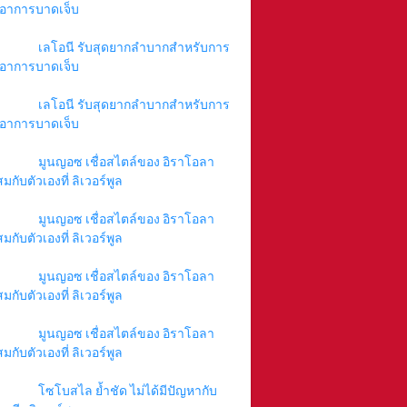
ับอาการบาดเจ็บ
เลโอนี รับสุดยากลำบากสำหรับการ
ับอาการบาดเจ็บ
เลโอนี รับสุดยากลำบากสำหรับการ
ับอาการบาดเจ็บ
มูนญอซ เชื่อสไตล์ของ อิราโอลา
กับตัวเองที่ ลิเวอร์พูล
มูนญอซ เชื่อสไตล์ของ อิราโอลา
กับตัวเองที่ ลิเวอร์พูล
มูนญอซ เชื่อสไตล์ของ อิราโอลา
กับตัวเองที่ ลิเวอร์พูล
มูนญอซ เชื่อสไตล์ของ อิราโอลา
กับตัวเองที่ ลิเวอร์พูล
โซโบสไล ย้ำชัด ไม่ได้มีปัญหากับ