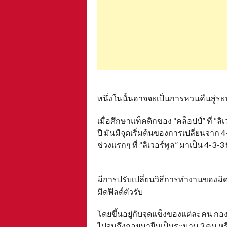
หนึ่งในนั้นอาจจะเป็นการหวนคืนสู่ร
เมื่อศึกษาแท็คติกของ “คล็อปป์” ที่ “ลิ
ปี มันมีจุดเริ่มต้นของการเปลี่ยนจาก 4
ช่วงแรกๆ ที่ “ลิเวอร์พูล” มาเป็น 4-3-
มีการปรับเปลี่ยนวิธีการทำงานของมิดฟิ
มิดฟิลด์ตัวรับ
โดยขึ้นอยู่กับจุดแข็งของแต่ละคน กองก
ไปจนถึงถอยมายืนเป็นระนาบ 3 คน หรือบ