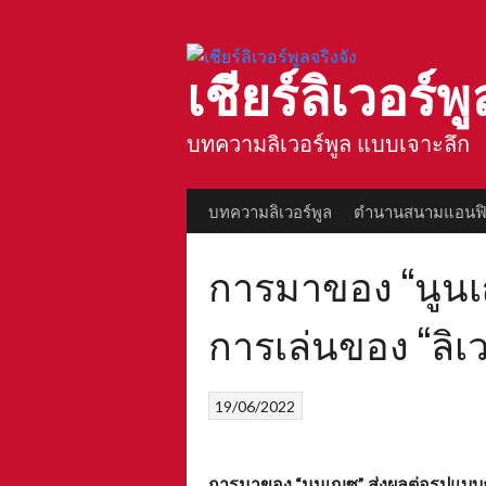
Skip
to
content
เชียร์ลิเวอร์พู
บทความลิเวอร์พูล แบบเจาะลึก
บทความลิเวอร์พูล
ตำนานสนามแอนฟิ
การมาของ “นูนเ
การเล่นของ “ลิเว
19/06/2022
การมาของ “นูนเญซ” ส่งผลต่อรูปแบบกา