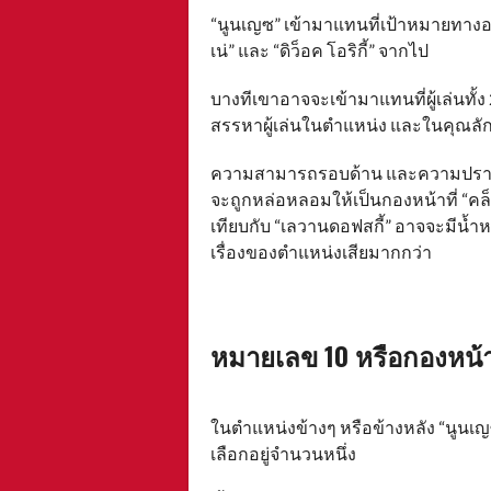
“นูนเญซ” เข้ามาแทนที่เป้าหมายทางอาก
เน่” และ “ดิว็อค โอริกี้” จากไป
บางทีเขาอาจจะเข้ามาแทนที่ผู้เล่นท
สรรหาผู้เล่นในตำแหน่ง และในคุณลั
ความสามารถรอบด้าน และความปราดเปร
จะถูกหล่อหลอมให้เป็นกองหน้าที่ “คล
เทียบกับ “เลวานดอฟสกี้” อาจจะมีน้ำห
เรื่องของตำแหน่งเสียมากกว่า
a
หมายเลข 10 หรือกองหน้าต
ในตำแหน่งข้างๆ หรือข้างหลัง “นูนเญซ”
เลือกอยู่จำนวนหนึ่ง