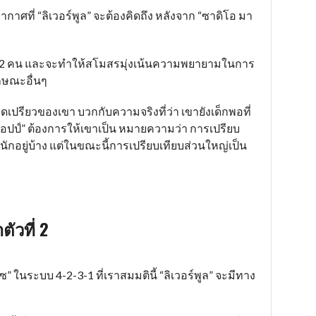
าศที่ “ลิเวอร์พูล” จะต้องคิดถึง หลังจาก “ซาดิโอ มา
ั้ง 2 คน และจะทำให้สโมสรมุ่งเน้นความพยายามในการ
กษณะอื่นๆ
ียวของเขา บวกกับความจริงที่ว่า เขายังเด็กพอที่
็อปป์” ต้องการให้เขาเป็น หมายความว่า การเปรียบ
นักอยู่บ้าง แต่ในขณะนี้การเปรียบเทียบส่วนใหญ่เป็น
ัวที่ 2
 ในระบบ 4-2-3-1 ที่เราสมมตินี้ “ลิเวอร์พูล” จะมีทาง