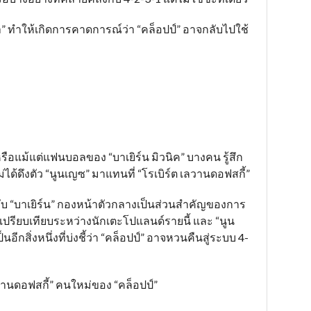
” ทำให้เกิดการคาดการณ์ว่า “คล็อปป์” อาจกลับไปใช้
ือแม้แต่แฟนบอลของ “บาเยิร์น มิวนิค” บางคน รู้สึก
ม่ได้ดึงตัว “นูนเญซ” มาแทนที่ “โรเบิร์ต เลวานดอฟสกี้”
กับ “บาเยิร์น” กองหน้าตัวกลางเป็นส่วนสำคัญของการ
ปรียบเทียบระหว่างนักเตะโปแลนด์รายนี้ และ “นูน
อีกสิ่งหนึ่งที่บ่งชี้ว่า “คล็อปป์” อาจหวนคืนสู่ระบบ 4-
วานดอฟสกี้” คนใหม่ของ “คล็อปป์”