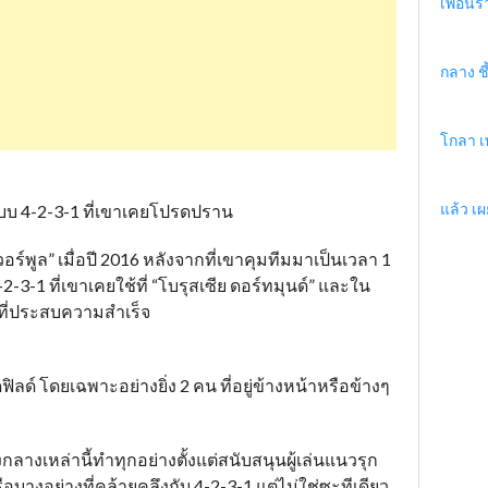
เพื่อนร
กลาง ชี้
โกลา เ
แล้ว เผ
ะบบ 4-2-3-1 ที่เขาเคยโปรดปราน
เวอร์พูล” เมื่อปี 2016 หลังจากที่เขาคุมทีมมาเป็นเวลา 1
-2-3-1 ที่เขาเคยใช้ที่ “โบรุสเซีย ดอร์ทมุนด์” และใน
3 ที่ประสบความสำเร็จ
ลด์ โดยเฉพาะอย่างยิ่ง 2 คน ที่อยู่ข้างหน้าหรือข้างๆ
ลางเหล่านี้ทำทุกอย่างตั้งแต่สนับสนุนผู้เล่นแนวรุก
างอย่างที่คล้ายคลึงกับ 4-2-3-1 แต่ไม่ใช่ซะทีเดียว