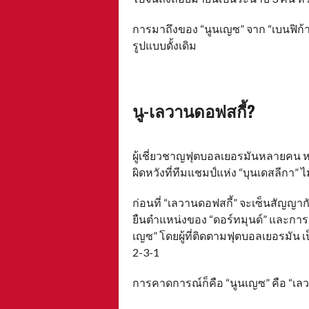
การมาถึงของ “นูนเญซ” จาก “เบนฟิก้า
รูปแบบดั้งเดิม
a
นู-เลวานดอฟสกี้?
ผู้เชี่ยวชาญฟุตบอลเยอรมันหลายคน หร
ผิดหวังที่ทีมแชมป์แห่ง “บุนเดสลีกา” ไ
ก่อนที่ “เลวานดอฟสกี้” จะเซ็นสัญญา
ยืนตำแหน่งของ “ดอร์ทมุนด์” และการเ
เญซ” โดยผู้ที่ติดตามฟุตบอลเยอรมัน เป็น
2-3-1
การคาดการณ์ก็คือ “นูนเญซ” คือ “เล