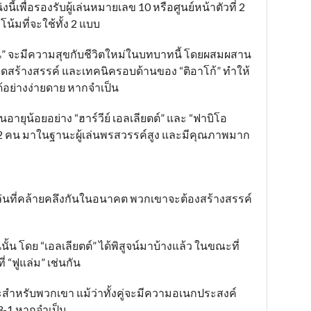
นี้เพื่อรองรับผู้เล่นหมายเลข 10 หรือศูนย์หน้าตัวที่ 2
น้มที่จะใช้ทั้ง 2 แบบ
น่” จะมีความสุขกับชีวิตใหม่ในบทบาทนี้ โดยผสมผสาน
คิดสร้างสรรค์ และเทคนิครอบด้านของ “ติอาโก้” ทำให้
้อย่างง่ายดาย หากจำเป็น
นอายุน้อยอย่าง “ฮาร์วีย์ เอลเลียตต์” และ “ฟาบิโอ
วทั้ง 2 คน มาในฐานะผู้เล่นพรสวรรค์สูง และมีคุณภาพมาก
ดผู้เล่นที่คล้ายคลึงกันในอนาคต พวกเขาจะต้องสร้างสรรค์
ั้น โดย “เอลเลียตต์” ได้พิสูจน์มาบ้างแล้ว ในขณะที่
 “ฟูแล่ม” เช่นกัน
สำหรับพวกเขา แม้ว่าทั้งคู่จะมีความอเนกประสงค์
3-1 หากจำเป็น