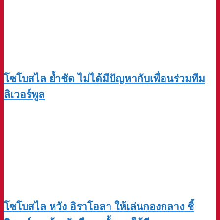
โซโบสไล ย้ำชัด ไม่ได้มีปัญหากับเพื่อนร่วมทีม
ลิเวอร์พูล
โซโบสไล หวัง อิราโอลา ให้เล่นกองกลาง ชี้