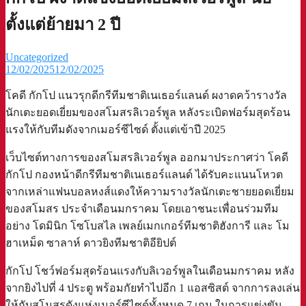
ตั้งแต่ย้ายมา 2 ปี
Uncategorized
12/02/2025
12/02/2025
โคดี กักโป แนวรุกดีกรีทีมชาติเนเธอร์แลนด์ ผงาดคว้ารางวัล
นักเตะยอดเยี่ยมของสโมสรลิเวอร์พูล หลังระเบิดฟอร์มสุดร้อน
แรงให้กับทีมดังจากเมอร์ซีไซด์ ตั้งแต่เข้าปี 2025
เว็บไซต์ทางการของสโมสรลิเวอร์พูล ออกมาประกาศว่า โคดี
กักโป กองหน้าดีกรีทีมชาติเนเธอร์แลนด์ ได้รับคะแนนโหวต
จากเหล่าแฟนบอลหงส์แดงให้ความรางวัลนักเตะชายยอดเยี่ยม
ของสโมสร ประจำเดือนมกราคม โดยเอาชนะเพื่อนร่วมทีม
อย่าง โดมินิก โซโบสไล เพลย์เมกเกอร์ทีมชาติฮังการี และ โม
ฮาเหม็ด ซาลาห์ ดาวยิงทีมชาติอียิปต์
กักโป โชว์ฟอร์มสุดร้อนแรงกับลิเวอร์พูลในเดือนมกราคม หลัง
จากยิงไปที่ 4 ประตู พร้อมกัยทำไปอีก 1 แอสซิสต์ จากการลงเล่น
ให้กับสโมสรดังแห่งเมอร์ซีไซด์ทั้งหมด 7 เกม ในการแข่งขัน