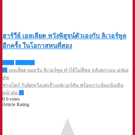
ฮาร์วีย์ เอลเลียต หวังพิสูจน์ตัวเองกับ ลิเวอร์พูล
อีกครั้ง ในโอกาสหนที่สอง
กักโป
ลิเวอร์พูล
Post
←
เอลเลียต ยอมรับ ลิเวอร์พูล ทำได้ไม่ดีพอ หลังตกรอบ เอฟเอ
navigation
คัพ
ฟานไดก์ รับผิดหวังแค่เจ๊าเอฟเวอร์ตัน พร้อมกระตุ้นแข้งเดิน
หน้าต่อ
→
0
0
votes
Article Rating