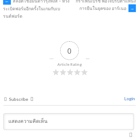
POST
←
สล็อต เชื่อมั่นดาวรุ่งหงส์ – หวัง
กราเฟนเบิร์ช พอใจปรับตำแหน่ง
การยืนในยุคของ อาร์เนอ
→
ระเบิดฟอร์มอีกครั้งในเกมกับเบ
รนต์ฟอร์ด
NAVIGATION
0
Article Rating
Login
Subscribe