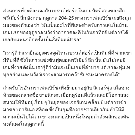
ส่วนการที่จะต้องเจอกับ เบรนต์ฟอร์ด ในเกมนัดที่สองของศึก
พรีเมียร์ ลีก อังกฤษ ฤดูกาล 204-25 ทาง กราเฟนเบิร์ช เผยถึงมุม
มองของตัวเอง ว่า “มันเป็นอะไรที่พิเศษสำหรับการเล่นในบ้าน
เกมแรกของฤดูกาล หวังว่าอากาศจะดีในวันอาทิตย์ แต่การได้
เจอกับแฟนๆอีกครั้ง เป็นสิ่งที่ผมเฝ้ารอ”
“เรารู้ดีว่าเรายืนอยู่งตรงจุดไหน เบรนต์ฟอร์ดเป็นทีมที่ดี พวกเขา
มีทีมที่ดี ซึ่งในการแข่งขันฟุตบอลพรีเมียร์ ลีก นั้น มันไม่เคยมี
เกมที่ง่าย ดังนั้น เรารู้ดีว่ามันจะเป็นเกมที่ลำบาก แต่เราจะทุ่มเท
ทุกอย่าง และหวังว่เราจะสามารถคว้าชัยชนะมาครองได้”
สำหรับ ไรอัน กราเฟนเบิร์ช เพิ่งย้ายมาอยู่กับ ลิเวอร์พูล เมื่อช่วง
ท้ายของตลาดซื้อขายนักเตะเมื่อฤดูร้อนที่แล้ว และมีโอกาสลง
สนามให้ทีมอยู่เรื่อย ๆ ในยุคของ เจอร์เกน คล็อปป์ แต่การเข้า
มาของ อาร์เนอ สล็อต ซึ่งเป็นกุนซือจากชาวเดียวกัน ทำให้มี
ความเป็นไปได้ว่า เขาจะกลายเป็นหนึ่งในขุมกำลังหลักของทัพ
หงส์แดงในฤดูกาลนี้