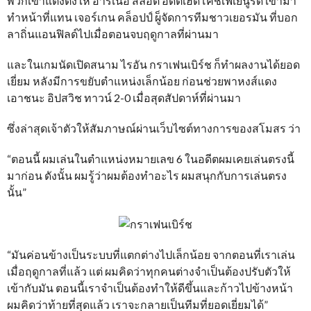
พวกเขาแต่งตั้งให้ อาร์เนอ สล็อต อดีตเฮดโค้ชเฟเยนูร์ด เข้ามา
ทำหน้าที่แทน เจอร์เกน คล็อปป์ ผู็จัดการทีมชาวเยอรมัน ที่บอก
ลาถิ่นแอนฟิลด์ไปเมื่อตอนจบฤดูกาลที่ผ่านมา
และในเกมนัดเปิดสนาม ไรอัน กราเฟนเบิร์ช ก็ทำผลงานได้ยอด
เยี่ยม หลังมีการขยับตำแหน่งเล็กน้อย ก่อนช่วยพาหงส์แดง
เอาชนะ อิปสวิช ทาวน์ 2-0 เมื่อสุดสัปดาห์ที่ผ่านมา
ซึ่งล่าสุดเจ้าตัวให้สัมภาษณ์ผ่านเว็บไซต์ทางการของสโมสร ว่า
“ตอนนี้ ผมเล่นในตำแหน่งหมายเลข 6 ในอดีตผมเคยเล่นตรงนี้
มาก่อน ดังนั้น ผมรู้ว่าผมต้องทำอะไร ผมสนุกกับการเล่นตรง
นั้น”
“มันค่อนข้างเป็นระบบที่แตกต่างไปเล็กน้อย จากตอนที่เราเล่น
เมื่อฤดูกาลที่แล้ว แต่ ผมคิดว่าทุกคนต่างจำเป็นต้องปรับตัวให้
เข้ากับมัน ตอนนี้เราจำเป็นต้องทำให้ดีขึ้นและก้าวไปข้างหน้า
ผมคิดว่าท้ายที่สุดแล้ว เราจะกลายเป็นทีมที่ยอดเยี่ยมได้”